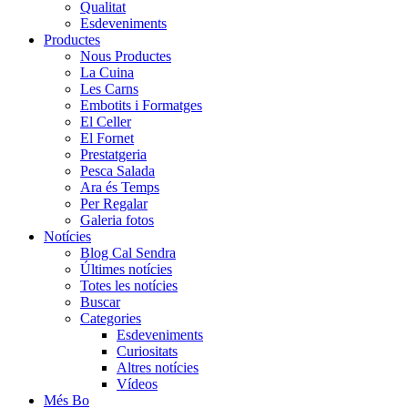
Qualitat
Esdeveniments
Productes
Nous Productes
La Cuina
Les Carns
Embotits i Formatges
El Celler
El Fornet
Prestatgeria
Pesca Salada
Ara és Temps
Per Regalar
Galeria fotos
Notícies
Blog Cal Sendra
Últimes notícies
Totes les notícies
Buscar
Categories
Esdeveniments
Curiositats
Altres notícies
Vídeos
Més Bo