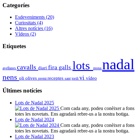
Categoríes
Esdeveniments
(20)
Curiositats
(4)
Altres notícies
(16)
Vídeos
(2)
Etiquetes
nadal
lots
cavalls
fira
galls
diari
avellanes
mona
nens
vi
oli
olives
receptes
vídeo
premi
sant jordi
Últimes notícies
Lots de Nadal 2025
Com cada any, podeu conèixer a fons
totes les novetats. Ens agradarà rebre-us a la nostra botiga.
Lots de Nadal 2024
Com cada any, podeu conèixer a fons
totes les novetats. Ens agradarà rebre-us a la nostra botiga.
Lots de Nadal 2023