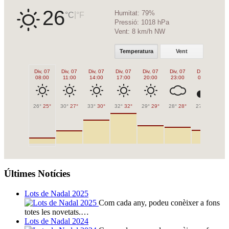
26
Humitat:
79%
|
°C
°F
Pressió:
1018 hPa
Vent:
8 km/h NW
Temperatura
Vent
Div, 07
Div, 07
Div, 07
Div, 07
Div, 07
Div, 07
Dis, 08
Di
08:00
11:00
14:00
17:00
20:00
23:00
02:00
0
26°
25°
30°
27°
33°
30°
32°
32°
29°
29°
28°
28°
27°
27°
26
Últimes Notícies
Lots de Nadal 2025
Com cada any, podeu conèixer a fons
totes les novetats.…
Lots de Nadal 2024