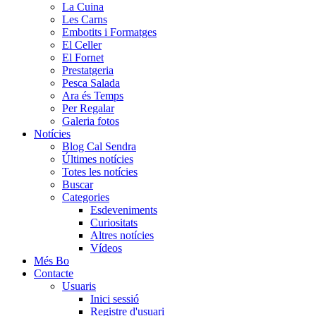
La Cuina
Les Carns
Embotits i Formatges
El Celler
El Fornet
Prestatgeria
Pesca Salada
Ara és Temps
Per Regalar
Galeria fotos
Notícies
Blog Cal Sendra
Últimes notícies
Totes les notícies
Buscar
Categories
Esdeveniments
Curiositats
Altres notícies
Vídeos
Més Bo
Contacte
Usuaris
Inici sessió
Registre d'usuari