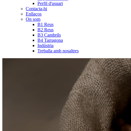
Perfil d'usuari
Contacta-hi
Enllaços
On som
B1 Reus
B2 Reus
B3 Cambrils
B4 Tarragona
Indústria
Treballa amb nosaltres