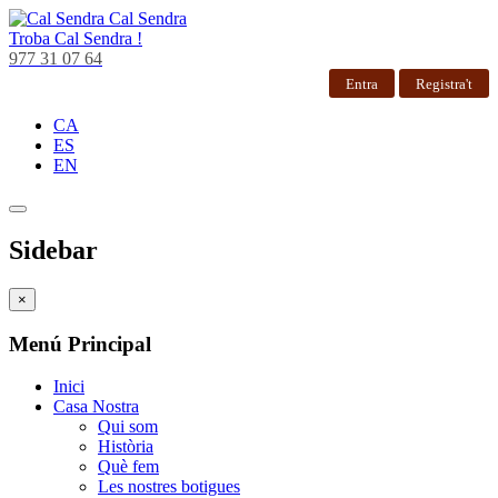
Cal Sendra
Troba
Cal Sendra !
977 31 07 64
Entra
Registra't
CA
ES
EN
Sidebar
×
Menú Principal
Inici
Casa Nostra
Qui som
Història
Què fem
Les nostres botigues