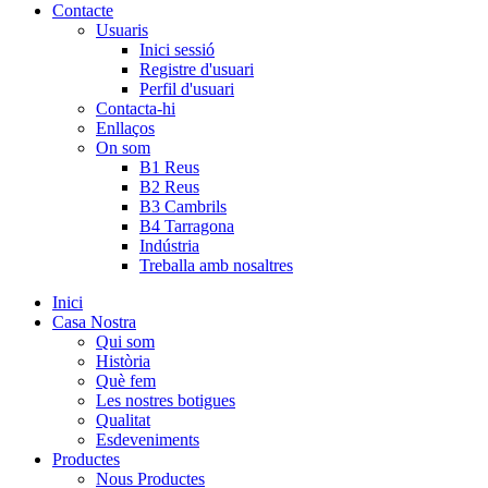
Contacte
Usuaris
Inici sessió
Registre d'usuari
Perfil d'usuari
Contacta-hi
Enllaços
On som
B1 Reus
B2 Reus
B3 Cambrils
B4 Tarragona
Indústria
Treballa amb nosaltres
Inici
Casa Nostra
Qui som
Història
Què fem
Les nostres botigues
Qualitat
Esdeveniments
Productes
Nous Productes