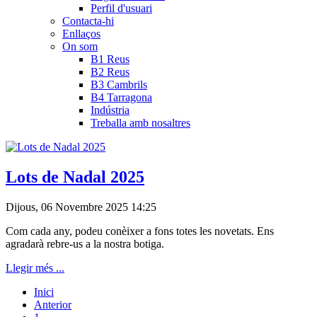
Perfil d'usuari
Contacta-hi
Enllaços
On som
B1 Reus
B2 Reus
B3 Cambrils
B4 Tarragona
Indústria
Treballa amb nosaltres
Lots de Nadal 2025
Dijous, 06 Novembre 2025 14:25
Com cada any, podeu conèixer a fons totes les novetats. Ens
agradarà rebre-us a la nostra botiga.
Llegir més ...
Inici
Anterior