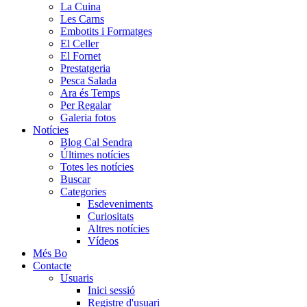
La Cuina
Les Carns
Embotits i Formatges
El Celler
El Fornet
Prestatgeria
Pesca Salada
Ara és Temps
Per Regalar
Galeria fotos
Notícies
Blog Cal Sendra
Últimes notícies
Totes les notícies
Buscar
Categories
Esdeveniments
Curiositats
Altres notícies
Vídeos
Més Bo
Contacte
Usuaris
Inici sessió
Registre d'usuari