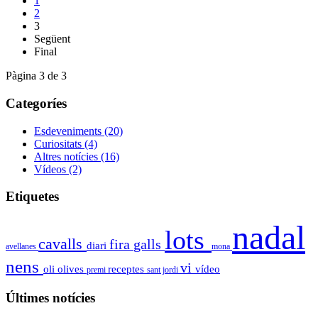
1
2
3
Següent
Final
Pàgina 3 de 3
Categoríes
Esdeveniments
(20)
Curiositats
(4)
Altres notícies
(16)
Vídeos
(2)
Etiquetes
nadal
lots
cavalls
fira
galls
diari
avellanes
mona
nens
vi
oli
olives
receptes
vídeo
premi
sant jordi
Últimes notícies