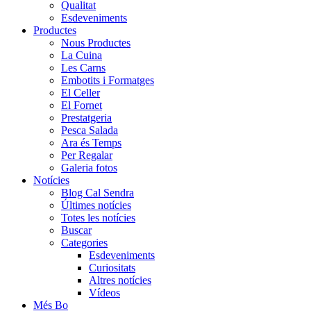
Qualitat
Esdeveniments
Productes
Nous Productes
La Cuina
Les Carns
Embotits i Formatges
El Celler
El Fornet
Prestatgeria
Pesca Salada
Ara és Temps
Per Regalar
Galeria fotos
Notícies
Blog Cal Sendra
Últimes notícies
Totes les notícies
Buscar
Categories
Esdeveniments
Curiositats
Altres notícies
Vídeos
Més Bo