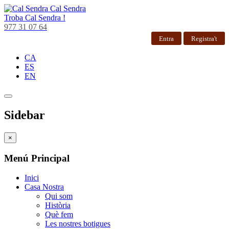
Cal Sendra
Troba
Cal Sendra !
977 31 07 64
Entra
Registra't
CA
ES
EN
Sidebar
×
Menú Principal
Inici
Casa Nostra
Qui som
Història
Què fem
Les nostres botigues