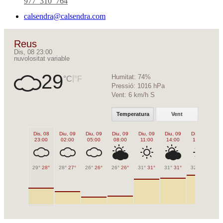
calsendra@calsendra.com
Reus
Dis, 08 23:00
nuvolositat variable
29
Humitat:
74%
|
°C
°F
Pressió:
1016 hPa
Vent:
6 km/h S
Temperatura
Vent
Dis, 08
Diu, 09
Diu, 09
Diu, 09
Diu, 09
Diu, 09
Diu, 09
Di
23:00
02:00
05:00
08:00
11:00
14:00
17:00
2
29°
28°
28°
27°
26°
26°
26°
26°
31°
31°
31°
31°
32°
32°
30