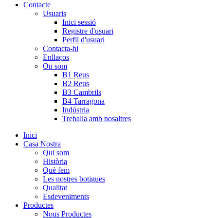
Contacte
Usuaris
Inici sessió
Registre d'usuari
Perfil d'usuari
Contacta-hi
Enllaços
On som
B1 Reus
B2 Reus
B3 Cambrils
B4 Tarragona
Indústria
Treballa amb nosaltres
Inici
Casa Nostra
Qui som
Història
Què fem
Les nostres botigues
Qualitat
Esdeveniments
Productes
Nous Productes