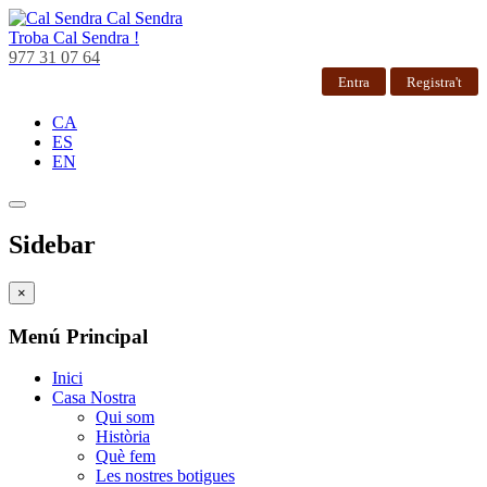
Cal Sendra
Troba
Cal Sendra !
977 31 07 64
Entra
Registra't
CA
ES
EN
Sidebar
×
Menú Principal
Inici
Casa Nostra
Qui som
Història
Què fem
Les nostres botigues