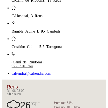
C/Hospital, 3 Reus
Rambla Jaume I, 95 Cambrils
Cristòfor Colom 5-7 Tarragona
(Camí de Riudoms)
977 310 764
calsendra@calsendra.com
Reus
Dij, 06 08:00
pluja suau
26
Humitat:
81%
|
°C
°F
Pressió:
1018 hPa