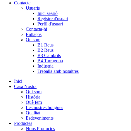
Contacte
Usuaris
Inici sessió
Registre d'usuari
Perfil d'usuari
Contacta-hi
Enllaços
On som
B1 Reus
B2 Reus
B3 Cambrils
B4 Tarragona
Indústria
Treballa amb nosaltres
Inici
Casa Nostra
Qui som
Història
Què fem
Les nostres botigues
Qualitat
Esdeveniments
Productes
Nous Productes