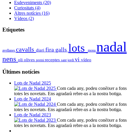
Esdeveniments
(20)
Curiositats
(4)
Altres notícies
(16)
Vídeos
(2)
Etiquetes
nadal
lots
cavalls
fira
galls
diari
avellanes
mona
nens
vi
oli
olives
receptes
vídeo
premi
sant jordi
Últimes notícies
Lots de Nadal 2025
Com cada any, podeu conèixer a fons
totes les novetats. Ens agradarà rebre-us a la nostra botiga.
Lots de Nadal 2024
Com cada any, podeu conèixer a fons
totes les novetats. Ens agradarà rebre-us a la nostra botiga.
Lots de Nadal 2023
Com cada any, podeu conèixer a fons
totes les novetats. Ens agradarà rebre-us a la nostra botiga.