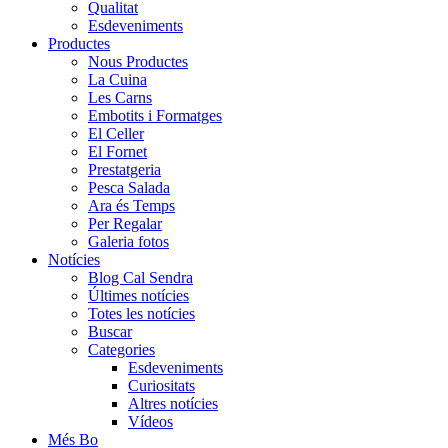
Qualitat
Esdeveniments
Productes
Nous Productes
La Cuina
Les Carns
Embotits i Formatges
El Celler
El Fornet
Prestatgeria
Pesca Salada
Ara és Temps
Per Regalar
Galeria fotos
Notícies
Blog Cal Sendra
Últimes notícies
Totes les notícies
Buscar
Categories
Esdeveniments
Curiositats
Altres notícies
Vídeos
Més Bo