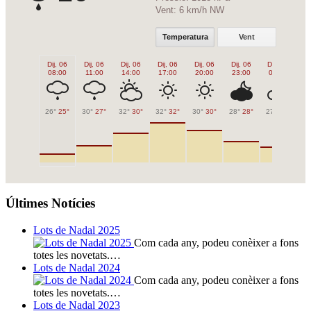
Vent:
6 km/h NW
Temperatura
Vent
Dij, 06
Dij, 06
Dij, 06
Dij, 06
Dij, 06
Dij, 06
Div, 07
Di
08:00
11:00
14:00
17:00
20:00
23:00
02:00
0
26°
25°
30°
27°
32°
30°
32°
32°
30°
30°
28°
28°
27°
27°
25
Últimes Notícies
Lots de Nadal 2025
Com cada any, podeu conèixer a fons
totes les novetats.…
Lots de Nadal 2024
Com cada any, podeu conèixer a fons
totes les novetats.…
Lots de Nadal 2023