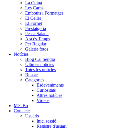
La Cuina
Les Carns
Embotits i Formatges
El Celler
El Fornet
Prestatgeria
Pesca Salada
Ara és Temps
Per Regalar
Galeria fotos
Notícies
Blog Cal Sendra
Últimes notícies
Totes les notícies
Buscar
Categories
Esdeveniments
Curiositats
Altres notícies
Vídeos
Més Bo
Contacte
Usuaris
Inici sessió
Registre d'usuari