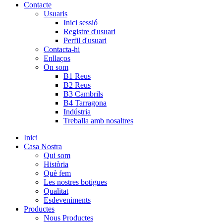
Contacte
Usuaris
Inici sessió
Registre d'usuari
Perfil d'usuari
Contacta-hi
Enllaços
On som
B1 Reus
B2 Reus
B3 Cambrils
B4 Tarragona
Indústria
Treballa amb nosaltres
Inici
Casa Nostra
Qui som
Història
Què fem
Les nostres botigues
Qualitat
Esdeveniments
Productes
Nous Productes