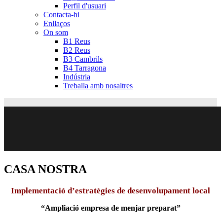
Perfil d'usuari
Contacta-hi
Enllaços
On som
B1 Reus
B2 Reus
B3 Cambrils
B4 Tarragona
Indústria
Treballa amb nosaltres
CASA NOSTRA
Implementació d’estratègies de desenvolupament local
“Ampliació empresa de menjar preparat”