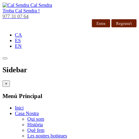
Cal Sendra
Troba
Cal Sendra !
977 31 07 64
Entra
Registra't
CA
ES
EN
Sidebar
×
Menú Principal
Inici
Casa Nostra
Qui som
Història
Què fem
Les nostres botigues