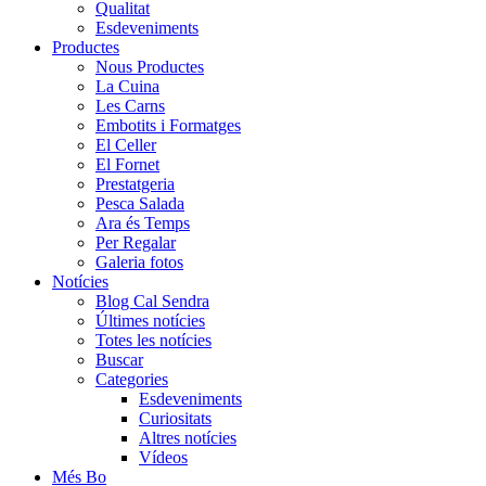
Qualitat
Esdeveniments
Productes
Nous Productes
La Cuina
Les Carns
Embotits i Formatges
El Celler
El Fornet
Prestatgeria
Pesca Salada
Ara és Temps
Per Regalar
Galeria fotos
Notícies
Blog Cal Sendra
Últimes notícies
Totes les notícies
Buscar
Categories
Esdeveniments
Curiositats
Altres notícies
Vídeos
Més Bo