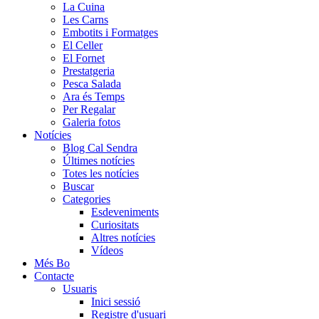
La Cuina
Les Carns
Embotits i Formatges
El Celler
El Fornet
Prestatgeria
Pesca Salada
Ara és Temps
Per Regalar
Galeria fotos
Notícies
Blog Cal Sendra
Últimes notícies
Totes les notícies
Buscar
Categories
Esdeveniments
Curiositats
Altres notícies
Vídeos
Més Bo
Contacte
Usuaris
Inici sessió
Registre d'usuari