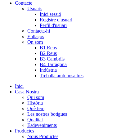
Contacte
Usuaris
Inici sessió
Registre d'usuari
Perfil d'usuari
Contacta-hi
Enllaços
On som
B1 Reus
B2 Reus
B3 Cambrils
B4 Tarragona
Indústria
Treballa amb nosaltres
Inici
Casa Nostra
Qui som
Història
Què fem
Les nostres botigues
Qualitat
Esdeveniments
Productes
Nous Productes