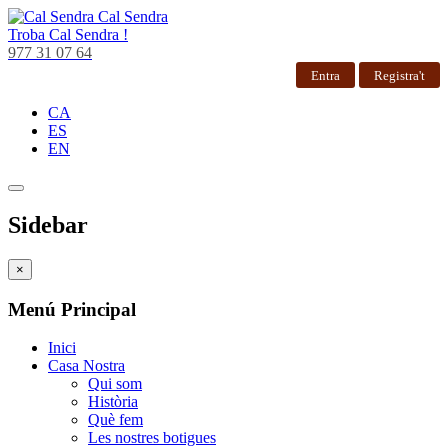
Cal Sendra
Troba
Cal Sendra !
977 31 07 64
Entra
Registra't
CA
ES
EN
Sidebar
×
Menú Principal
Inici
Casa Nostra
Qui som
Història
Què fem
Les nostres botigues