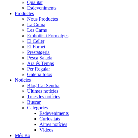
Qualitat
Esdeveniments
Productes
Nous Productes
La Cuina
Les Carns
Embotits i Formatges
El Celler
El Fornet
Prestatgeria
Pesca Salada
Ara és Temps
Per Regalar
Galeria fotos
Notícies
Blog Cal Sendra
Últimes notícies
Totes les notícies
Buscar
Categories
Esdeveniments
Curiositats
Altres notícies
Vídeos
Més Bo