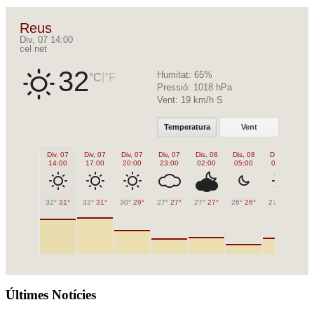
Reus
Div, 07 14:00
cel net
32
Humitat:
65%
|
°C
°F
Pressió:
1018 hPa
Vent:
19 km/h S
Temperatura
Vent
Div, 07
Div, 07
Div, 07
Div, 07
Dis, 08
Dis, 08
Dis, 08
Di
14:00
17:00
20:00
23:00
02:00
05:00
08:00
1
32°
31°
32°
31°
30°
29°
27°
27°
27°
27°
26°
26°
27°
27°
31
Últimes Notícies