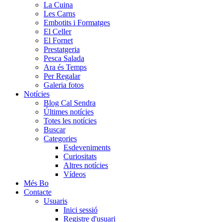
La Cuina
Les Carns
Embotits i Formatges
El Celler
El Fornet
Prestatgeria
Pesca Salada
Ara és Temps
Per Regalar
Galeria fotos
Notícies
Blog Cal Sendra
Últimes notícies
Totes les notícies
Buscar
Categories
Esdeveniments
Curiositats
Altres notícies
Vídeos
Més Bo
Contacte
Usuaris
Inici sessió
Registre d'usuari