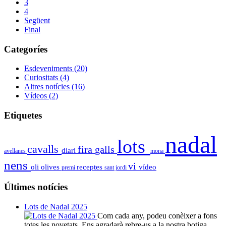
3
4
Següent
Final
Categoríes
Esdeveniments
(20)
Curiositats
(4)
Altres notícies
(16)
Vídeos
(2)
Etiquetes
nadal
lots
cavalls
fira
galls
diari
avellanes
mona
nens
vi
oli
olives
receptes
vídeo
premi
sant jordi
Últimes notícies
Lots de Nadal 2025
Com cada any, podeu conèixer a fons
totes les novetats. Ens agradarà rebre-us a la nostra botiga.