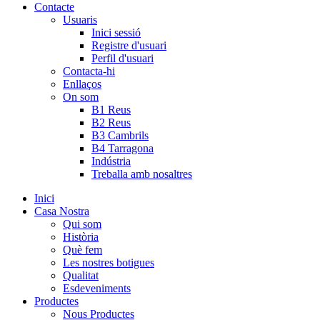
Contacte
Usuaris
Inici sessió
Registre d'usuari
Perfil d'usuari
Contacta-hi
Enllaços
On som
B1 Reus
B2 Reus
B3 Cambrils
B4 Tarragona
Indústria
Treballa amb nosaltres
Inici
Casa Nostra
Qui som
Història
Què fem
Les nostres botigues
Qualitat
Esdeveniments
Productes
Nous Productes