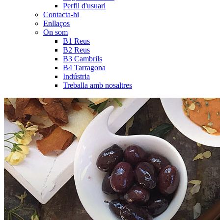
Perfil d'usuari
Contacta-hi
Enllaços
On som
B1 Reus
B2 Reus
B3 Cambrils
B4 Tarragona
Indústria
Treballa amb nosaltres