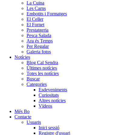
La Cuina
Les Carns
Embotits i Formatges
El Celler
El Fornet
Prestatgeria
Pesca Salada
Ara és Temps
Per Regalar
Galeria fotos
Notícies
Blog Cal Sendra
Últimes notícies
Totes les notícies
Buscar
Categories
Esdeveniments
Curiositats
Altres notícies
Vídeos
Més Bo
Contacte
Usuaris
Inici sessió
Registre d'usuari