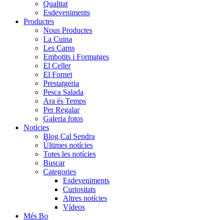
Qualitat
Esdeveniments
Productes
Nous Productes
La Cuina
Les Carns
Embotits i Formatges
El Celler
El Fornet
Prestatgeria
Pesca Salada
Ara és Temps
Per Regalar
Galeria fotos
Notícies
Blog Cal Sendra
Últimes notícies
Totes les notícies
Buscar
Categories
Esdeveniments
Curiositats
Altres notícies
Vídeos
Més Bo