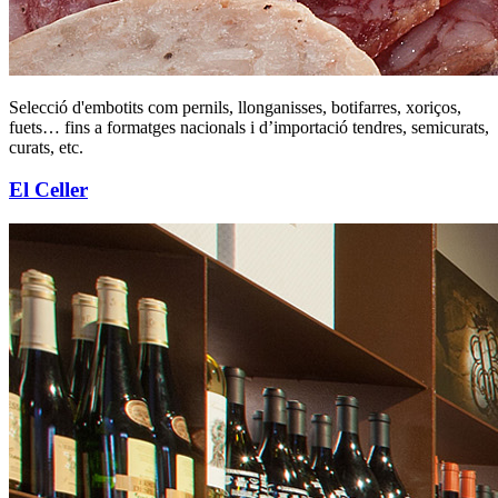
Selecció d'embotits com pernils, llonganisses, botifarres, xoriços,
fuets… fins a formatges nacionals i d’importació tendres, semicurats,
curats, etc.
El Celler