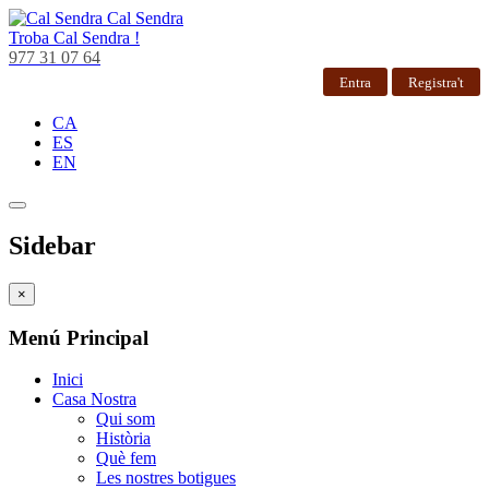
Cal Sendra
Troba
Cal Sendra !
977 31 07 64
Entra
Registra't
CA
ES
EN
Sidebar
×
Menú Principal
Inici
Casa Nostra
Qui som
Història
Què fem
Les nostres botigues