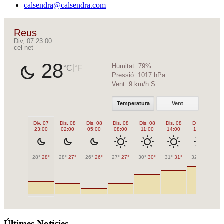
calsendra@calsendra.com
Reus
Div, 07 23:00
cel net
28
Humitat:
79%
|
°C
°F
Pressió:
1017 hPa
Vent:
9 km/h S
Temperatura
Vent
Div, 07
Dis, 08
Dis, 08
Dis, 08
Dis, 08
Dis, 08
Dis, 08
Di
23:00
02:00
05:00
08:00
11:00
14:00
17:00
2
28°
28°
28°
27°
26°
26°
27°
27°
30°
30°
31°
31°
32°
32°
30
Últimes Notícies