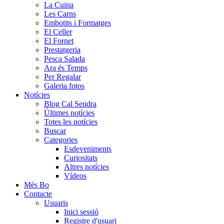
La Cuina
Les Carns
Embotits i Formatges
El Celler
El Fornet
Prestatgeria
Pesca Salada
Ara és Temps
Per Regalar
Galeria fotos
Notícies
Blog Cal Sendra
Últimes notícies
Totes les notícies
Buscar
Categories
Esdeveniments
Curiositats
Altres notícies
Vídeos
Més Bo
Contacte
Usuaris
Inici sessió
Registre d'usuari