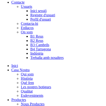
Contacte
Usuaris
Inici sessió
Registre d'usuari
Perfil d'usuari
Contacta-hi
Enllaços
On som
B1 Reus
B2 Reus
B3 Cambrils
B4 Tarragona
Indústria
Treballa amb nosaltres
Inici
Casa Nostra
Qui som
Història
Què fem
Les nostres botigues
Qualitat
Esdeveniments
Productes
Nous Productes