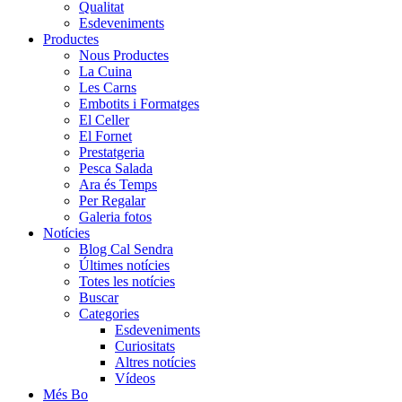
Qualitat
Esdeveniments
Productes
Nous Productes
La Cuina
Les Carns
Embotits i Formatges
El Celler
El Fornet
Prestatgeria
Pesca Salada
Ara és Temps
Per Regalar
Galeria fotos
Notícies
Blog Cal Sendra
Últimes notícies
Totes les notícies
Buscar
Categories
Esdeveniments
Curiositats
Altres notícies
Vídeos
Més Bo