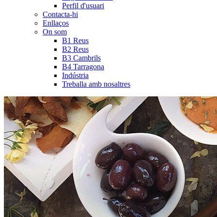
Perfil d'usuari
Contacta-hi
Enllaços
On som
B1 Reus
B2 Reus
B3 Cambrils
B4 Tarragona
Indústria
Treballa amb nosaltres