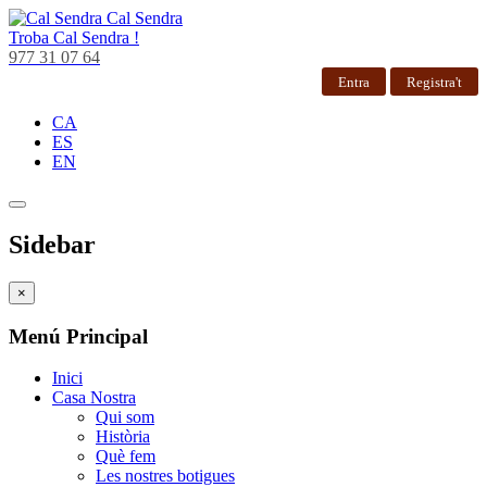
Cal Sendra
Troba
Cal Sendra !
977 31 07 64
Entra
Registra't
CA
ES
EN
Sidebar
×
Menú Principal
Inici
Casa Nostra
Qui som
Història
Què fem
Les nostres botigues