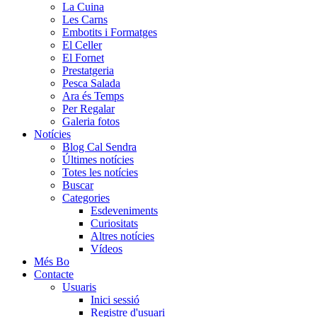
La Cuina
Les Carns
Embotits i Formatges
El Celler
El Fornet
Prestatgeria
Pesca Salada
Ara és Temps
Per Regalar
Galeria fotos
Notícies
Blog Cal Sendra
Últimes notícies
Totes les notícies
Buscar
Categories
Esdeveniments
Curiositats
Altres notícies
Vídeos
Més Bo
Contacte
Usuaris
Inici sessió
Registre d'usuari