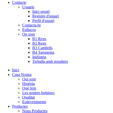
Contacte
Usuaris
Inici sessió
Registre d'usuari
Perfil d'usuari
Contacta-hi
Enllaços
On som
B1 Reus
B2 Reus
B3 Cambrils
B4 Tarragona
Indústria
Treballa amb nosaltres
Inici
Casa Nostra
Qui som
Història
Què fem
Les nostres botigues
Qualitat
Esdeveniments
Productes
Nous Productes