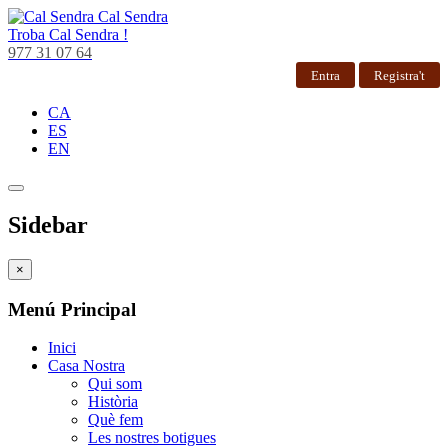
Cal Sendra
Troba
Cal Sendra !
977 31 07 64
Entra
Registra't
CA
ES
EN
Sidebar
×
Menú Principal
Inici
Casa Nostra
Qui som
Història
Què fem
Les nostres botigues