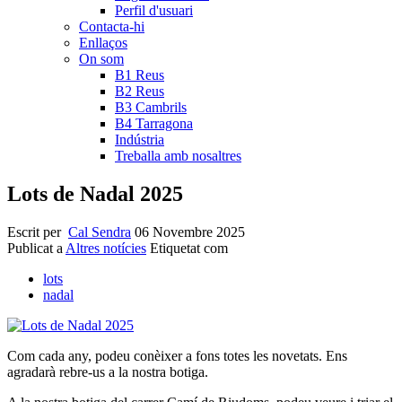
Perfil d'usuari
Contacta-hi
Enllaços
On som
B1 Reus
B2 Reus
B3 Cambrils
B4 Tarragona
Indústria
Treballa amb nosaltres
Lots de Nadal 2025
Escrit per
Cal Sendra
06 Novembre 2025
Publicat a
Altres notícies
Etiquetat com
lots
nadal
Com cada any, podeu conèixer a fons totes les novetats. Ens
agradarà rebre-us a la nostra botiga.