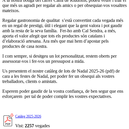
A la nostra botiga del carrer Camí de Riudoms, podeu veure i triar el
que més us agradi per regalar als amics o per obsequiar-vos vosaltres
mateixos.
Regalar gastronomia de qualitat s’està convertint cada vegada més
en un regal de prestigi, útil i elegant que la gent valora i pot gaudir
amb la resta de la seva família. Fer-ho amb Cal Sendra, a més,
aporta el valor afegit que tots els productes són catalans i
d’elaboració artesana. Ara més que mai hem d’apostar pels
productes de casa nostra.
I com sempre, si desitgeu un lot personalitzat, restem oberts per
assessorar-vos i fer-vos un pressupost a mida.
Us presentem el nostre catàleg de lots de Nadal 2025-26 (pdf) de
cara a les festes de Nadal, per poder fer un obsequi als vostres
treballadors, clients o amistats.
Esperem poder gaudir de la vostra confiança, de ben segur que ens
esforçarem per tal de poder complir les vostres expectatives.
Catàleg 2025-2026
Vist:
2257
vegades