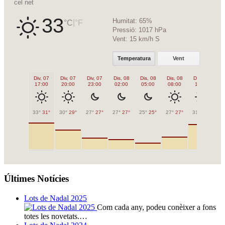
cel net
33
Humitat:
65%
|
°C
°F
Pressió:
1017 hPa
Vent:
15 km/h S
Temperatura
Vent
Div, 07
Div, 07
Div, 07
Dis, 08
Dis, 08
Dis, 08
Dis, 08
Di
17:00
20:00
23:00
02:00
05:00
08:00
11:00
1
33°
31°
30°
29°
27°
27°
27°
27°
25°
25°
27°
27°
31°
31°
32
Últimes Notícies
Lots de Nadal 2025
Com cada any, podeu conèixer a fons
totes les novetats.…