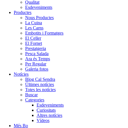
Qualitat
Esdeveniments
Productes
Nous Productes
La Cuina
Les Carns
Embotits i Formatges
El Celler
El Fornet
Prestatgeria
Pesca Salada
Ara és Temps
Per Regalar
Galeria fotos
Notícies
Blog Cal Sendra
Últimes notícies
Totes les notícies
Buscar
Categories
Esdeveniments
Curiositats
Altres notícies
Vídeos
Més Bo