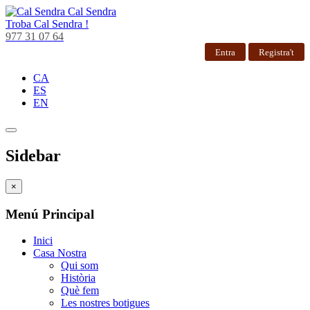
Cal Sendra
Troba
Cal Sendra !
977 31 07 64
Entra
Registra't
CA
ES
EN
Sidebar
×
Menú Principal
Inici
Casa Nostra
Qui som
Història
Què fem
Les nostres botigues