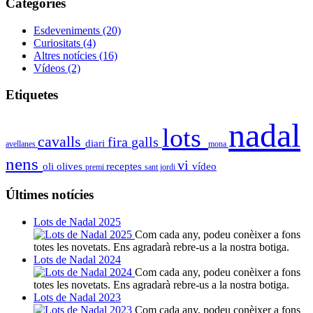
Categoríes
Esdeveniments
(20)
Curiositats
(4)
Altres notícies
(16)
Vídeos
(2)
Etiquetes
nadal
lots
cavalls
fira
galls
diari
avellanes
mona
nens
vi
oli
olives
receptes
vídeo
premi
sant jordi
Últimes notícies
Lots de Nadal 2025
Com cada any, podeu conèixer a fons
totes les novetats. Ens agradarà rebre-us a la nostra botiga.
Lots de Nadal 2024
Com cada any, podeu conèixer a fons
totes les novetats. Ens agradarà rebre-us a la nostra botiga.
Lots de Nadal 2023
Com cada any, podeu conèixer a fons