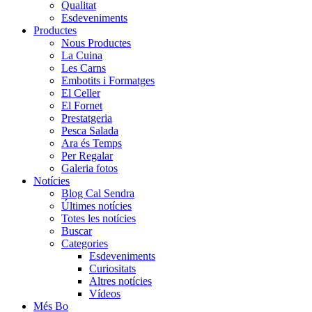
Qualitat
Esdeveniments
Productes
Nous Productes
La Cuina
Les Carns
Embotits i Formatges
El Celler
El Fornet
Prestatgeria
Pesca Salada
Ara és Temps
Per Regalar
Galeria fotos
Notícies
Blog Cal Sendra
Últimes notícies
Totes les notícies
Buscar
Categories
Esdeveniments
Curiositats
Altres notícies
Vídeos
Més Bo