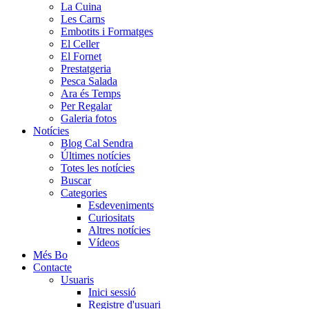
La Cuina
Les Carns
Embotits i Formatges
El Celler
El Fornet
Prestatgeria
Pesca Salada
Ara és Temps
Per Regalar
Galeria fotos
Notícies
Blog Cal Sendra
Últimes notícies
Totes les notícies
Buscar
Categories
Esdeveniments
Curiositats
Altres notícies
Vídeos
Més Bo
Contacte
Usuaris
Inici sessió
Registre d'usuari