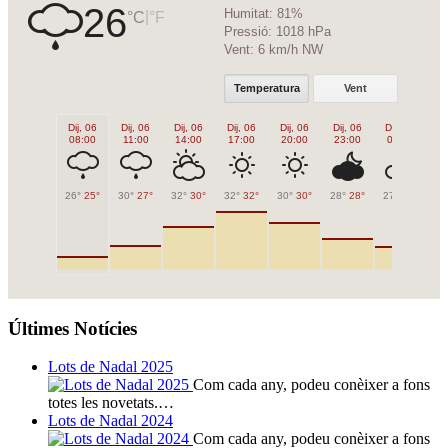
26
Humitat:
81%
|
°C
°F
Pressió:
1018 hPa
Vent:
6 km/h NW
Temperatura
Vent
Dij, 06
Dij, 06
Dij, 06
Dij, 06
Dij, 06
Dij, 06
Div, 07
Di
08:00
11:00
14:00
17:00
20:00
23:00
02:00
0
26°
25°
30°
27°
32°
30°
32°
32°
30°
30°
28°
28°
27°
27°
25
Últimes Notícies
Lots de Nadal 2025
Com cada any, podeu conèixer a fons
totes les novetats.…
Lots de Nadal 2024
Com cada any, podeu conèixer a fons