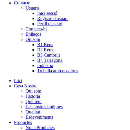
Contacte
Usuaris
Inici sessió
Registre d'usuari
Perfil d'usuari
Contacta-hi
Enllaços
On som
B1 Reus
B2 Reus
B3 Cambrils
B4 Tarragona
Indústria
Treballa amb nosaltres
Inici
Casa Nostra
Qui som
Història
Què fem
Les nostres botigues
Qualitat
Esdeveniments
Productes
Nous Productes