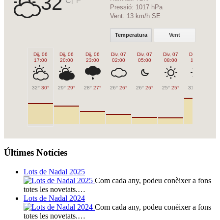
32
Pressió:
1017 hPa
Vent:
13 km/h SE
Temperatura
Vent
Dij, 06
Dij, 06
Dij, 06
Div, 07
Div, 07
Div, 07
Div, 07
Di
17:00
20:00
23:00
02:00
05:00
08:00
11:00
1
32°
30°
29°
29°
28°
27°
26°
26°
26°
26°
25°
25°
31°
31°
32
Últimes Notícies
Lots de Nadal 2025
Com cada any, podeu conèixer a fons
totes les novetats.…
Lots de Nadal 2024
Com cada any, podeu conèixer a fons
totes les novetats.…