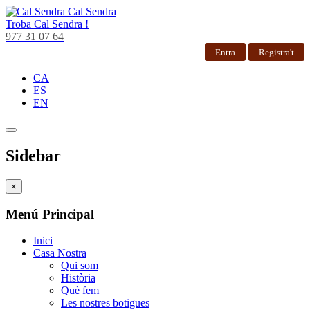
Cal Sendra
Troba
Cal Sendra !
977 31 07 64
Entra
Registra't
CA
ES
EN
Sidebar
×
Menú Principal
Inici
Casa Nostra
Qui som
Història
Què fem
Les nostres botigues