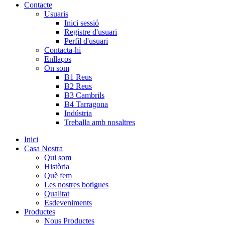
Contacte
Usuaris
Inici sessió
Registre d'usuari
Perfil d'usuari
Contacta-hi
Enllaços
On som
B1 Reus
B2 Reus
B3 Cambrils
B4 Tarragona
Indústria
Treballa amb nosaltres
Inici
Casa Nostra
Qui som
Història
Què fem
Les nostres botigues
Qualitat
Esdeveniments
Productes
Nous Productes