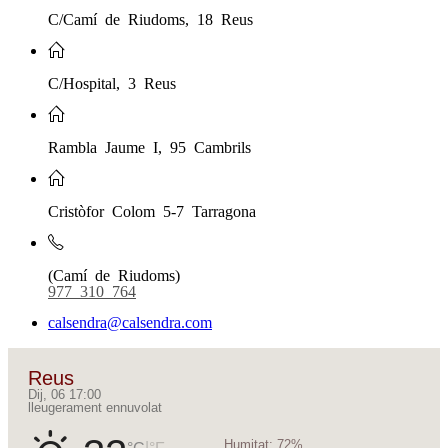
C/Camí de Riudoms, 18 Reus
C/Hospital, 3 Reus
Rambla Jaume I, 95 Cambrils
Cristòfor Colom 5-7 Tarragona
(Camí de Riudoms)
977 310 764
calsendra@calsendra.com
Reus
Dij, 06 17:00
lleugerament ennuvolat
Humitat:
72%
|
°C
°F