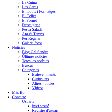
La Cuina
Les Carns
Embotits i Formatges
El Celler
El Fornet
Prestatgeria
Pesca Salada
Ara és Temps
Per Regalar
Galeria fotos
Notícies
Blog Cal Sendra
Últimes notícies
Totes les notícies
Buscar
Categories
Esdeveniments
Curiositats
Altres notícies
Vídeos
Més Bo
Contacte
Usuaris
Inici sessió
Registre d'usuari