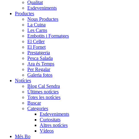
Qualitat
Esdeveniments
Productes
Nous Productes
La Cuina
Les Carns
Embotits i Formatges
El Celler
El Fornet
Prestatgeria
Pesca Salada
Ara és Temps
Per Regalar
Galeria fotos
Notícies
Blog Cal Sendra
Últimes notícies
Totes les notícies
Buscar
Categories
Esdeveniments
Curiositats
Altres notícies
Vídeos
Més Bo