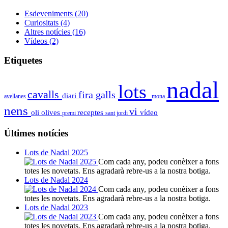
Esdeveniments
(20)
Curiositats
(4)
Altres notícies
(16)
Vídeos
(2)
Etiquetes
nadal
lots
cavalls
fira
galls
diari
avellanes
mona
nens
vi
oli
olives
receptes
vídeo
premi
sant jordi
Últimes notícies
Lots de Nadal 2025
Com cada any, podeu conèixer a fons
totes les novetats. Ens agradarà rebre-us a la nostra botiga.
Lots de Nadal 2024
Com cada any, podeu conèixer a fons
totes les novetats. Ens agradarà rebre-us a la nostra botiga.
Lots de Nadal 2023
Com cada any, podeu conèixer a fons
totes les novetats. Ens agradarà rebre-us a la nostra botiga.