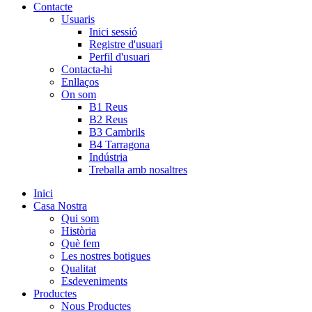
Contacte
Usuaris
Inici sessió
Registre d'usuari
Perfil d'usuari
Contacta-hi
Enllaços
On som
B1 Reus
B2 Reus
B3 Cambrils
B4 Tarragona
Indústria
Treballa amb nosaltres
Inici
Casa Nostra
Qui som
Història
Què fem
Les nostres botigues
Qualitat
Esdeveniments
Productes
Nous Productes