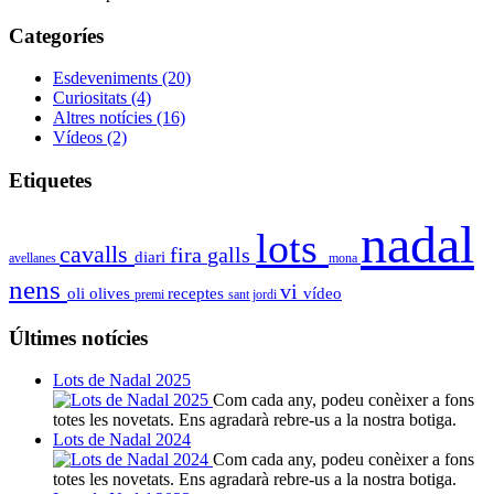
Categoríes
Esdeveniments
(20)
Curiositats
(4)
Altres notícies
(16)
Vídeos
(2)
Etiquetes
nadal
lots
cavalls
fira
galls
diari
avellanes
mona
nens
vi
oli
olives
receptes
vídeo
premi
sant jordi
Últimes notícies
Lots de Nadal 2025
Com cada any, podeu conèixer a fons
totes les novetats. Ens agradarà rebre-us a la nostra botiga.
Lots de Nadal 2024
Com cada any, podeu conèixer a fons
totes les novetats. Ens agradarà rebre-us a la nostra botiga.