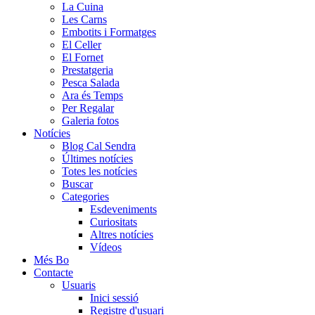
La Cuina
Les Carns
Embotits i Formatges
El Celler
El Fornet
Prestatgeria
Pesca Salada
Ara és Temps
Per Regalar
Galeria fotos
Notícies
Blog Cal Sendra
Últimes notícies
Totes les notícies
Buscar
Categories
Esdeveniments
Curiositats
Altres notícies
Vídeos
Més Bo
Contacte
Usuaris
Inici sessió
Registre d'usuari