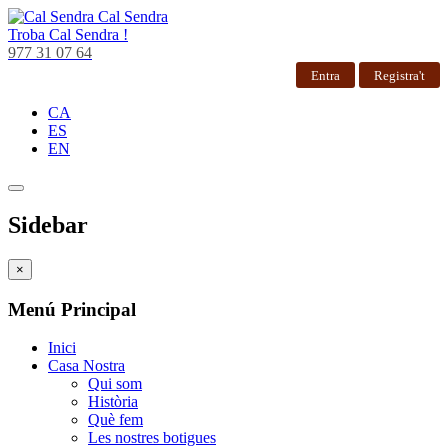
Cal Sendra
Troba
Cal Sendra !
977 31 07 64
Entra
Registra't
CA
ES
EN
Sidebar
×
Menú Principal
Inici
Casa Nostra
Qui som
Història
Què fem
Les nostres botigues