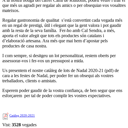
A la nostra botiga del carrer Camí de Riudoms, podeu veure i triar el
que més us agradi per regalar als amics o per obsequiar-vos vosaltres
mateixos.
Regalar gastronomia de qualitat s’està convertint cada vegada més
en un regal de prestigi, útil i elegant que la gent valora i pot gaudir
amb la resta de la seva família. Fer-ho amb Cal Sendra, a més,
aporta el valor afegit que tots els productes són catalans i
d’elaboració artesana. Ara més que mai hem d’apostar pels
productes de casa nostra.
I com sempre, si desitgeu un lot personalitzat, restem oberts per
assessorar-vos i fer-vos un pressupost a mida.
Us presentem el nostre catàleg de lots de Nadal 2020-21 (pdf) de
cara a les festes de Nadal, per poder fer un obsequi als vostres
treballadors, clients o amistats.
Esperem poder gaudir de la vostra confiança, de ben segur que ens
esforçarem per tal de poder complir les vostres expectatives.
Catàleg 2020-2021
Vist:
3528
vegades