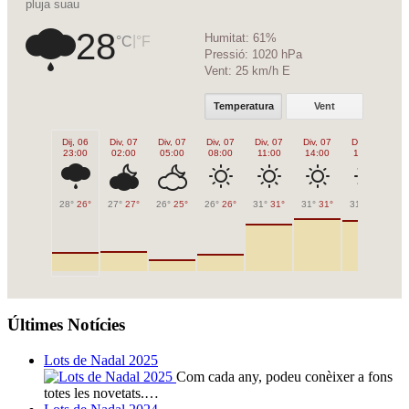
pluja suau
28
Humitat:
61%
|
°C
°F
Pressió:
1020 hPa
Vent:
25 km/h E
Temperatura
Vent
Dij, 06
Div, 07
Div, 07
Div, 07
Div, 07
Div, 07
Div, 07
Di
23:00
02:00
05:00
08:00
11:00
14:00
17:00
2
28°
26°
27°
27°
26°
25°
26°
26°
31°
31°
31°
31°
31°
31°
29
Últimes Notícies
Lots de Nadal 2025
Com cada any, podeu conèixer a fons
totes les novetats.…