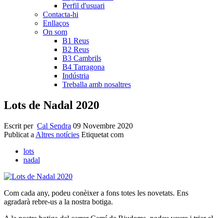
Perfil d'usuari
Contacta-hi
Enllaços
On som
B1 Reus
B2 Reus
B3 Cambrils
B4 Tarragona
Indústria
Treballa amb nosaltres
Lots de Nadal 2020
Escrit per
Cal Sendra
09 Novembre 2020
Publicat a
Altres notícies
Etiquetat com
lots
nadal
Com cada any, podeu conèixer a fons totes les novetats. Ens
agradarà rebre-us a la nostra botiga.