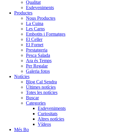
Qualitat
Esdeveniments
Productes
Nous Productes
La Cuina
Les Carns
Embotits i Formatges
El Celler
El Fornet
Prestatgeria
Pesca Salada
Ara és Temps
Per Regalar
Galeria fotos
Notícies
Blog Cal Sendra
Últimes notícies
Totes les notícies
Buscar
Categories
Esdeveniments
Curiositats
Altres notícies
Vídeos
Més Bo