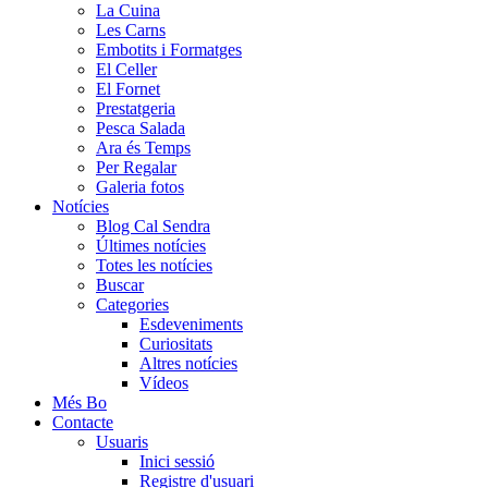
La Cuina
Les Carns
Embotits i Formatges
El Celler
El Fornet
Prestatgeria
Pesca Salada
Ara és Temps
Per Regalar
Galeria fotos
Notícies
Blog Cal Sendra
Últimes notícies
Totes les notícies
Buscar
Categories
Esdeveniments
Curiositats
Altres notícies
Vídeos
Més Bo
Contacte
Usuaris
Inici sessió
Registre d'usuari