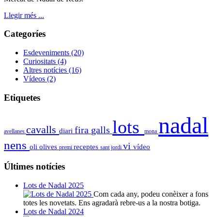
Llegir més ...
Categoríes
Esdeveniments
(20)
Curiositats
(4)
Altres notícies
(16)
Vídeos
(2)
Etiquetes
nadal
lots
cavalls
fira
galls
diari
avellanes
mona
nens
vi
oli
olives
receptes
vídeo
premi
sant jordi
Últimes notícies
Lots de Nadal 2025
Com cada any, podeu conèixer a fons
totes les novetats. Ens agradarà rebre-us a la nostra botiga.
Lots de Nadal 2024