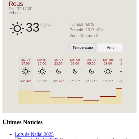
Reus
Div, 07 17:00
cel net
33
Humitat:
68%
|
°C
°F
Pressió:
1017 hPa
Vent:
15 km/h S
Temperatura
Vent
Div, 07
Div, 07
Div, 07
Dis, 08
Dis, 08
Dis, 08
Dis, 08
Di
17:00
20:00
23:00
02:00
05:00
08:00
11:00
1
33°
30°
30°
29°
28°
27°
27°
27°
25°
25°
27°
27°
31°
31°
32
Últimes Notícies
Lots de Nadal 2025