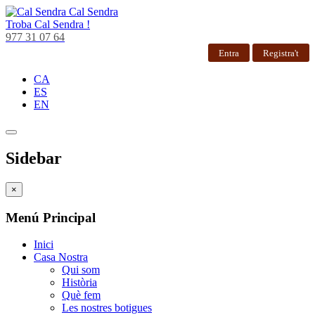
Cal Sendra
Troba
Cal Sendra !
977 31 07 64
Entra
Registra't
CA
ES
EN
Sidebar
×
Menú Principal
Inici
Casa Nostra
Qui som
Història
Què fem
Les nostres botigues