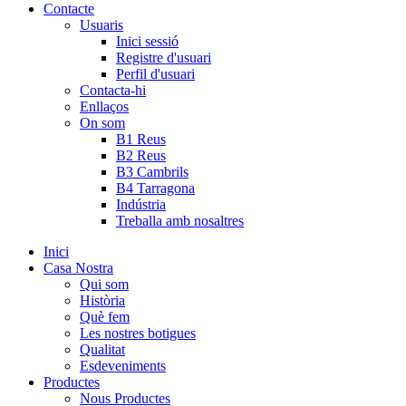
Contacte
Usuaris
Inici sessió
Registre d'usuari
Perfil d'usuari
Contacta-hi
Enllaços
On som
B1 Reus
B2 Reus
B3 Cambrils
B4 Tarragona
Indústria
Treballa amb nosaltres
Inici
Casa Nostra
Qui som
Història
Què fem
Les nostres botigues
Qualitat
Esdeveniments
Productes
Nous Productes