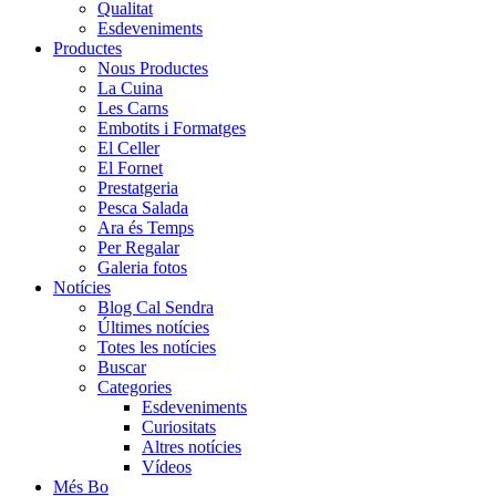
Qualitat
Esdeveniments
Productes
Nous Productes
La Cuina
Les Carns
Embotits i Formatges
El Celler
El Fornet
Prestatgeria
Pesca Salada
Ara és Temps
Per Regalar
Galeria fotos
Notícies
Blog Cal Sendra
Últimes notícies
Totes les notícies
Buscar
Categories
Esdeveniments
Curiositats
Altres notícies
Vídeos
Més Bo