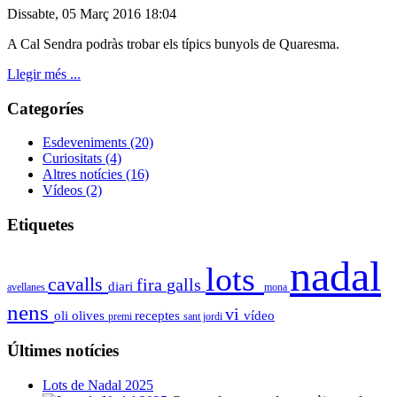
Dissabte, 05 Març 2016 18:04
A Cal Sendra podràs trobar els típics bunyols de Quaresma.
Llegir més ...
Categoríes
Esdeveniments
(20)
Curiositats
(4)
Altres notícies
(16)
Vídeos
(2)
Etiquetes
nadal
lots
cavalls
fira
galls
diari
avellanes
mona
nens
vi
oli
olives
receptes
vídeo
premi
sant jordi
Últimes notícies
Lots de Nadal 2025