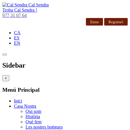
Cal Sendra
Troba
Cal Sendra !
977 31 07 64
Entra
Registra't
CA
ES
EN
Sidebar
×
Menú Principal
Inici
Casa Nostra
Qui som
Història
Què fem
Les nostres botigues