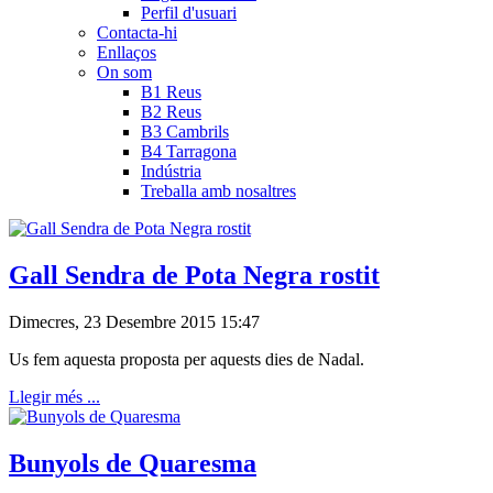
Perfil d'usuari
Contacta-hi
Enllaços
On som
B1 Reus
B2 Reus
B3 Cambrils
B4 Tarragona
Indústria
Treballa amb nosaltres
Gall Sendra de Pota Negra rostit
Dimecres, 23 Desembre 2015 15:47
Us fem aquesta proposta per aquests dies de Nadal.
Llegir més ...
Bunyols de Quaresma