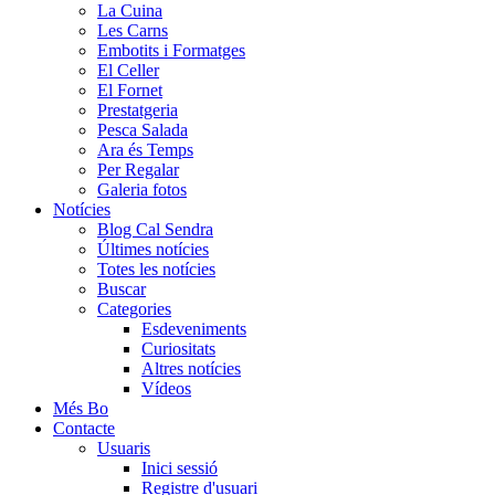
La Cuina
Les Carns
Embotits i Formatges
El Celler
El Fornet
Prestatgeria
Pesca Salada
Ara és Temps
Per Regalar
Galeria fotos
Notícies
Blog Cal Sendra
Últimes notícies
Totes les notícies
Buscar
Categories
Esdeveniments
Curiositats
Altres notícies
Vídeos
Més Bo
Contacte
Usuaris
Inici sessió
Registre d'usuari