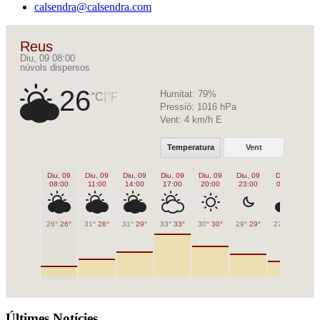
calsendra@calsendra.com
Reus
Diu, 09 08:00
núvols dispersos
26
Humitat:
79%
|
°C
°F
Pressió:
1016 hPa
Vent:
4 km/h E
Temperatura
Vent
Diu, 09
Diu, 09
Diu, 09
Diu, 09
Diu, 09
Diu, 09
Dil, 10
Di
08:00
11:00
14:00
17:00
20:00
23:00
02:00
0
26°
26°
31°
28°
31°
29°
33°
33°
30°
30°
29°
29°
27°
27°
26
Últimes Notícies