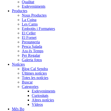
Qualitat
Esdeveniments
Productes
Nous Productes
La Cuina
Les Carns
Embotits i Formatges
El Celler
El Fornet
Prestatgeria
Pesca Salada
Ara és Temps
Per Regalar
Galeria fotos
Notícies
Blog Cal Sendra
Últimes notícies
Totes les notícies
Buscar
Categories
Esdeveniments
Curiositats
Altres notícies
Vídeos
Més Bo