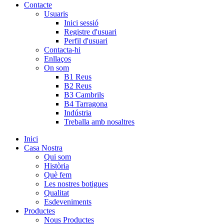
Contacte
Usuaris
Inici sessió
Registre d'usuari
Perfil d'usuari
Contacta-hi
Enllaços
On som
B1 Reus
B2 Reus
B3 Cambrils
B4 Tarragona
Indústria
Treballa amb nosaltres
Inici
Casa Nostra
Qui som
Història
Què fem
Les nostres botigues
Qualitat
Esdeveniments
Productes
Nous Productes