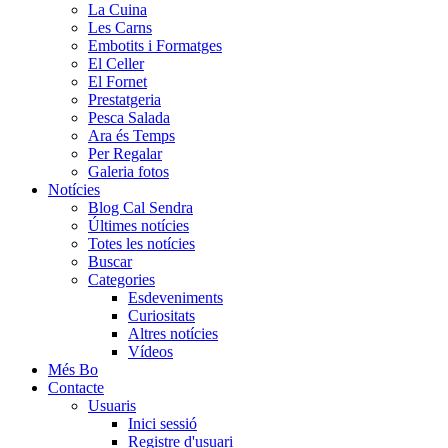
La Cuina
Les Carns
Embotits i Formatges
El Celler
El Fornet
Prestatgeria
Pesca Salada
Ara és Temps
Per Regalar
Galeria fotos
Notícies
Blog Cal Sendra
Últimes notícies
Totes les notícies
Buscar
Categories
Esdeveniments
Curiositats
Altres notícies
Vídeos
Més Bo
Contacte
Usuaris
Inici sessió
Registre d'usuari