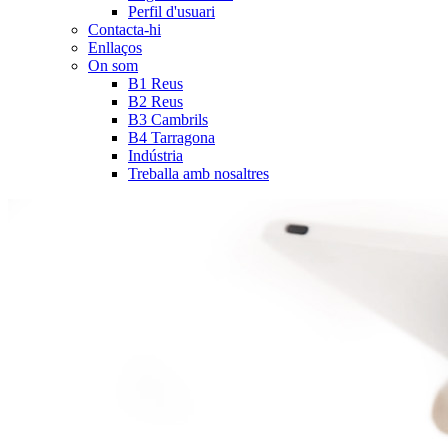
Perfil d'usuari
Contacta-hi
Enllaços
On som
B1 Reus
B2 Reus
B3 Cambrils
B4 Tarragona
Indústria
Treballa amb nosaltres