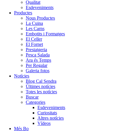
Qualitat
Esdeveniments
Productes
Nous Productes
La Cuina
Les Carns
Embotits i Formatges
El Celler
El Fornet
Prestatgeria
Pesca Salada
Ara és Temps
Per Regalar
Galeria fotos
Notícies
Blog Cal Sendra
Últimes notícies
Totes les notícies
Buscar
Categories
Esdeveniments
Curiositats
Altres notícies
Vídeos
Més Bo