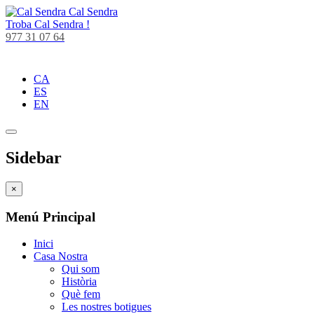
Cal Sendra
Troba
Cal Sendra !
977 31 07 64
CA
ES
EN
Sidebar
×
Menú Principal
Inici
Casa Nostra
Qui som
Història
Què fem
Les nostres botigues