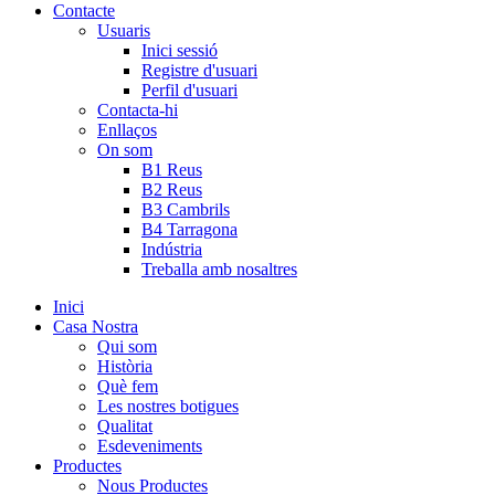
Contacte
Usuaris
Inici sessió
Registre d'usuari
Perfil d'usuari
Contacta-hi
Enllaços
On som
B1 Reus
B2 Reus
B3 Cambrils
B4 Tarragona
Indústria
Treballa amb nosaltres
Inici
Casa Nostra
Qui som
Història
Què fem
Les nostres botigues
Qualitat
Esdeveniments
Productes
Nous Productes