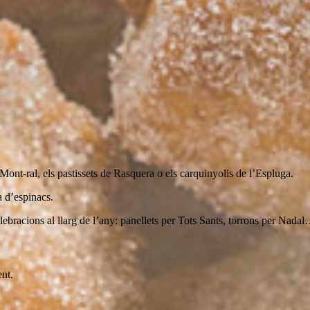
Mont-ral, els pastissets de Rasquera o els carquinyolis de l’Espluga.
a d’espinacs.
lebracions al llarg de l’any: panellets per Tots Sants, torrons per Nada
ent.