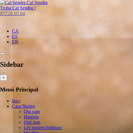
Cal Sendra
Troba
Cal Sendra !
977 31 07 64
CA
ES
EN
Sidebar
×
Menú Principal
Inici
Casa Nostra
Qui som
Història
Què fem
Les nostres botigues
Qualitat