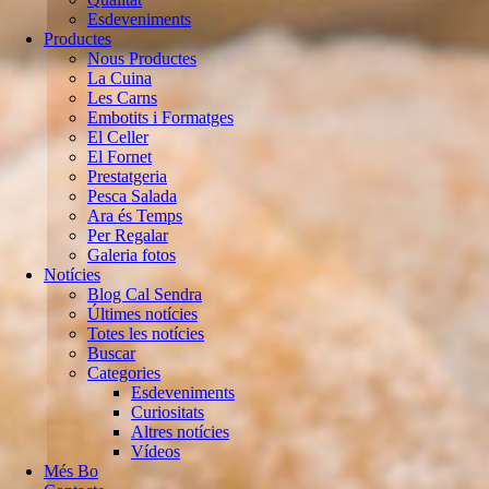
Esdeveniments
Productes
Nous Productes
La Cuina
Les Carns
Embotits i Formatges
El Celler
El Fornet
Prestatgeria
Pesca Salada
Ara és Temps
Per Regalar
Galeria fotos
Notícies
Blog Cal Sendra
Últimes notícies
Totes les notícies
Buscar
Categories
Esdeveniments
Curiositats
Altres notícies
Vídeos
Més Bo