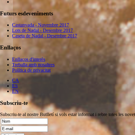
Futurs esdeveniments
Castanyada - Novembre 2017
Lots de Nadal - Desembre 2017
Caseta de Nadal - Desembre 2017
Enllaços
Enllaços d'interès
Treballa amb nosaltres
Política de privacitat
CA
ES
EN
Subscriu-te
Subscriu-te al nostre Butlletí si vols estar informat i rebre totes les novet