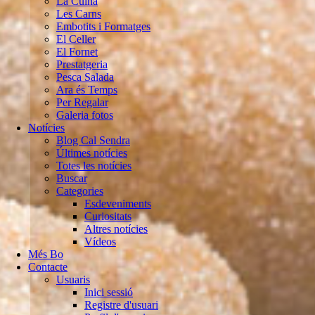
La Cuina
Les Carns
Embotits i Formatges
El Celler
El Fornet
Prestatgeria
Pesca Salada
Ara és Temps
Per Regalar
Galeria fotos
Notícies
Blog Cal Sendra
Últimes notícies
Totes les notícies
Buscar
Categories
Esdeveniments
Curiositats
Altres notícies
Vídeos
Més Bo
Contacte
Usuaris
Inici sessió
Registre d'usuari