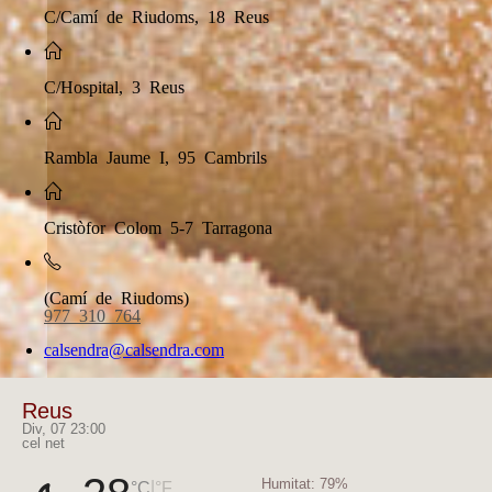
C/Camí de Riudoms, 18 Reus
C/Hospital, 3 Reus
Rambla Jaume I, 95 Cambrils
Cristòfor Colom 5-7 Tarragona
(Camí de Riudoms)
977 310 764
calsendra@calsendra.com
Reus
Div, 07 23:00
cel net
Humitat:
79%
|
°C
°F