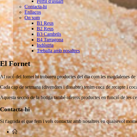
Perfil d'usuari
Contacta-hi
Enllaços
On som
B1 Reus
B2 Reus
B3 Cambrils
B4 Tarragona
Indústria
Treballa amb nosaltres
El Fornet
Al racó del fornet hi trobareu productes del dia com les magdalenes de 
Cada cap de setmana (divendres i dissabte) tenim coca de recapte i coc
Aquesta secció de la botiga també ofereix productes en funció de les ce
Contacta-hi
Si t'agrada el que fem i vols contactar amb nosaltres en qualsevol mom