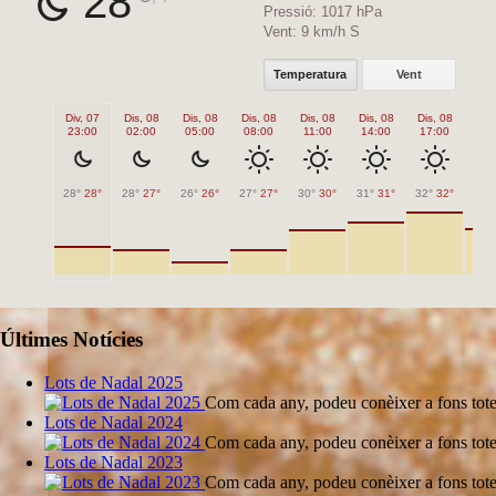
28
Pressió:
1017 hPa
Vent:
9 km/h S
Temperatura
Vent
Div, 07
Dis, 08
Dis, 08
Dis, 08
Dis, 08
Dis, 08
Dis, 08
Dis,
23:00
02:00
05:00
08:00
11:00
14:00
17:00
20
28°
28°
28°
27°
26°
26°
27°
27°
30°
30°
31°
31°
32°
32°
30°
Últimes Notícies
Lots de Nadal 2025
Com cada any, podeu conèixer a fons tote
Lots de Nadal 2024
Com cada any, podeu conèixer a fons tote
Lots de Nadal 2023
Com cada any, podeu conèixer a fons tote