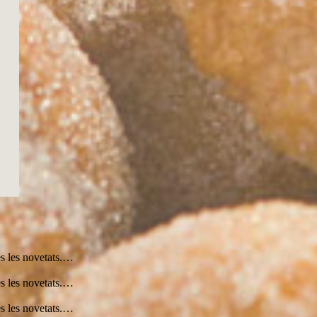
 08
Dis, 08
Diu, 09
Diu, 09
Diu, 09
Diu, 09
Diu, 09
Diu, 09
Diu, 09
:00
23:00
02:00
05:00
08:00
11:00
14:00
17:00
20:00
30°
27°
27°
27°
27°
26°
26°
27°
27°
31°
31°
33°
33°
30°
30°
29°
29°
s les novetats.…
s les novetats.…
s les novetats.…