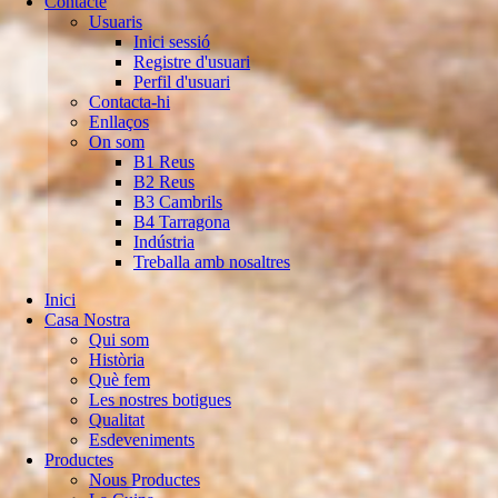
Contacte
Usuaris
Inici sessió
Registre d'usuari
Perfil d'usuari
Contacta-hi
Enllaços
On som
B1 Reus
B2 Reus
B3 Cambrils
B4 Tarragona
Indústria
Treballa amb nosaltres
Inici
Casa Nostra
Qui som
Història
Què fem
Les nostres botigues
Qualitat
Esdeveniments
Productes
Nous Productes