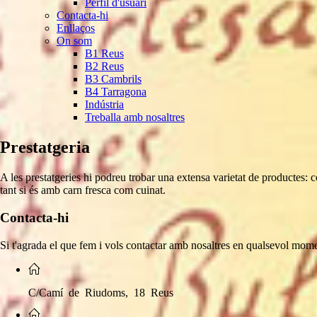
Perfil d'usuari
Contacta-hi
Enllaços
On som
B1 Reus
B2 Reus
B3 Cambrils
B4 Tarragona
Indústria
Treballa amb nosaltres
Prestatgeria
A les prestatgeries hi podreu trobar una extensa varietat de productes: co
tant si és amb carn fresca com cuinat.
Contacta-hi
Si t'agrada el que fem i vols contactar amb nosaltres en qualsevol mom
C/Camí de Riudoms, 18 Reus