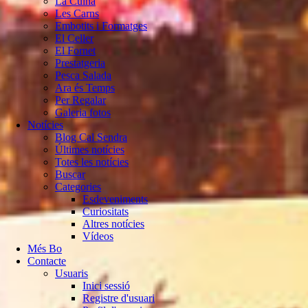
La Cuina
Les Carns
Embotits i Formatges
El Celler
El Fornet
Prestatgeria
Pesca Salada
Ara és Temps
Per Regalar
Galeria fotos
Notícies
Blog Cal Sendra
Últimes notícies
Totes les notícies
Buscar
Categories
Esdeveniments
Curiositats
Altres notícies
Vídeos
Més Bo
Contacte
Usuaris
Inici sessió
Registre d'usuari