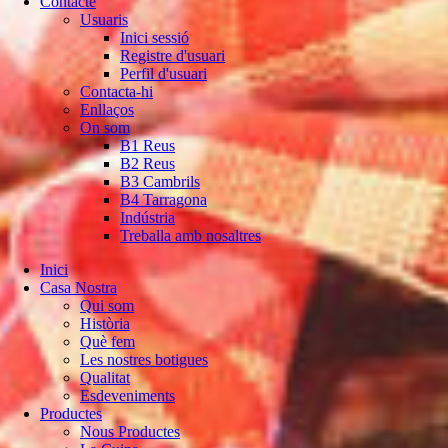
Contacte
Usuaris
Inici sessió
Registre d'usuari
Perfil d'usuari
Contacta-hi
Enllaços
On som
B1 Reus
B2 Reus
B3 Cambrils
B4 Tarragona
Indústria
Treballa amb nosaltres
Inici
Casa Nostra
Qui som
Història
Què fem
Les nostres botigues
Qualitat
Esdeveniments
Productes
Nous Productes