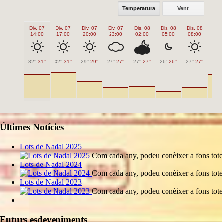
Temperatura
Vent
Div, 07
Div, 07
Div, 07
Div, 07
Dis, 08
Dis, 08
Dis, 08
Dis,
14:00
17:00
20:00
23:00
02:00
05:00
08:00
11
32°
31°
32°
31°
29°
29°
27°
27°
27°
27°
26°
26°
27°
27°
31°
Últimes Notícies
Lots de Nadal 2025
Com cada any, podeu conèixer a fons tote
Lots de Nadal 2024
Com cada any, podeu conèixer a fons tote
Lots de Nadal 2023
Com cada any, podeu conèixer a fons tote
Futurs esdeveniments