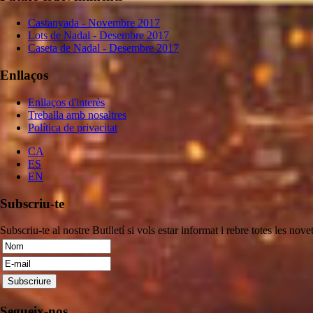
Castanyada - Novembre 2017
Lots de Nadal - Desembre 2017
Caseta de Nadal - Desembre 2017
Enllaços
Enllaços d'interès
Treballa amb nosaltres
Política de privacitat
CA
ES
EN
Subscriu-te
Subscriu-te al nostre Butlletí si vols estar informat i rebre totes les novet
Segueix-nos