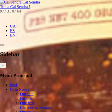
Cal Sendra
Troba
Cal Sendra !
977 31 07 64
CA
ES
EN
Sidebar
×
Menú Principal
Inici
Casa Nostra
Qui som
Història
Què fem
Les nostres botigues
Qualitat