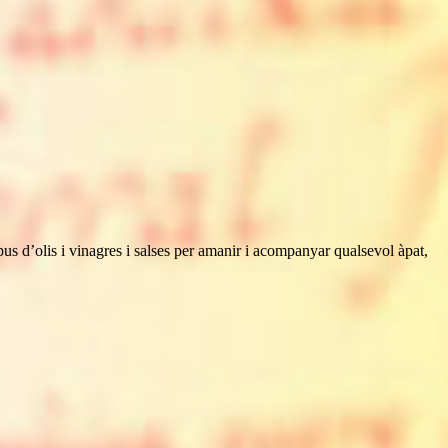
ipus d’olis i vinagres i salses per amanir i acompanyar qualsevol àpat,