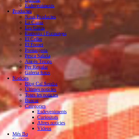
Esdeveniments
Productes
Nous Productes
La Cuina
Les Carns
Embotits i Formatges
El Celler
El Fornet
Prestatgeria
Pesca Salada
Ara és Temps
Per Regalar
Galeria fotos
Notícies
Blog Cal Sendra
Últimes notícies
Totes les notícies
Buscar
Categories
Esdeveniments
Curiositats
Altres notícies
Vídeos
Més Bo