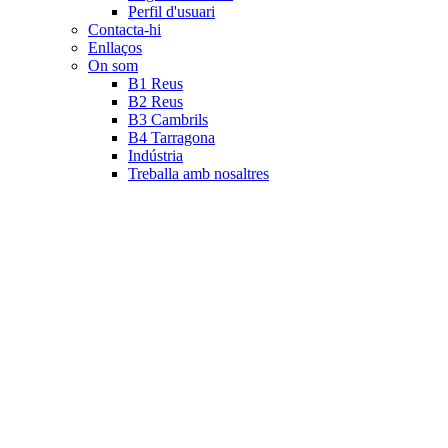
Perfil d'usuari
Contacta-hi
Enllaços
On som
B1 Reus
B2 Reus
B3 Cambrils
B4 Tarragona
Indústria
Treballa amb nosaltres