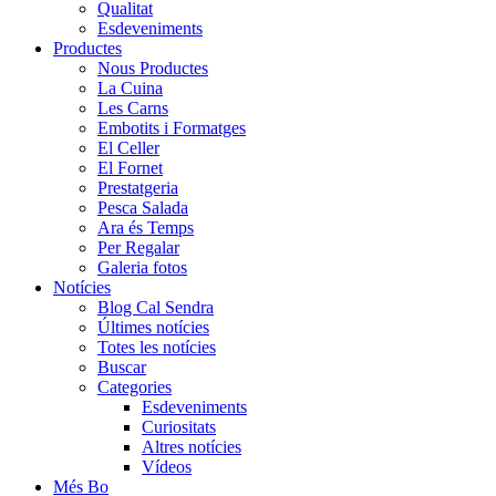
Qualitat
Esdeveniments
Productes
Nous Productes
La Cuina
Les Carns
Embotits i Formatges
El Celler
El Fornet
Prestatgeria
Pesca Salada
Ara és Temps
Per Regalar
Galeria fotos
Notícies
Blog Cal Sendra
Últimes notícies
Totes les notícies
Buscar
Categories
Esdeveniments
Curiositats
Altres notícies
Vídeos
Més Bo