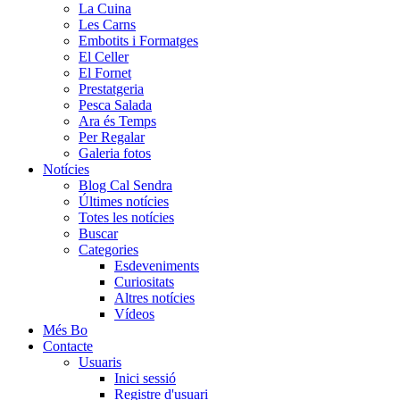
La Cuina
Les Carns
Embotits i Formatges
El Celler
El Fornet
Prestatgeria
Pesca Salada
Ara és Temps
Per Regalar
Galeria fotos
Notícies
Blog Cal Sendra
Últimes notícies
Totes les notícies
Buscar
Categories
Esdeveniments
Curiositats
Altres notícies
Vídeos
Més Bo
Contacte
Usuaris
Inici sessió
Registre d'usuari