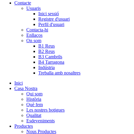
Contacte
Usuaris
Inici sessió
Registre d'usuari
Perfil d'usuari
Contacta-hi
Enllaços
On som
B1 Reus
B2 Reus
B3 Cambrils
B4 Tarragona
Indústria
Treballa amb nosaltres
Inici
Casa Nostra
Qui som
Història
Què fem
Les nostres botigues
Qualitat
Esdeveniments
Productes
Nous Productes