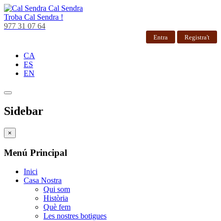
Cal Sendra
Troba
Cal Sendra !
977 31 07 64
Entra
Registra't
CA
ES
EN
Sidebar
×
Menú Principal
Inici
Casa Nostra
Qui som
Història
Què fem
Les nostres botigues