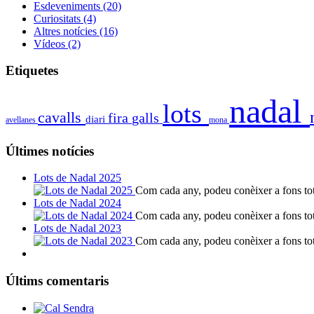
Esdeveniments
(20)
Curiositats
(4)
Altres notícies
(16)
Vídeos
(2)
Etiquetes
nadal
lots
cavalls
fira
galls
diari
avellanes
mona
Últimes notícies
Lots de Nadal 2025
Com cada any, podeu conèixer a fons tote
Lots de Nadal 2024
Com cada any, podeu conèixer a fons tote
Lots de Nadal 2023
Com cada any, podeu conèixer a fons tote
Últims comentaris