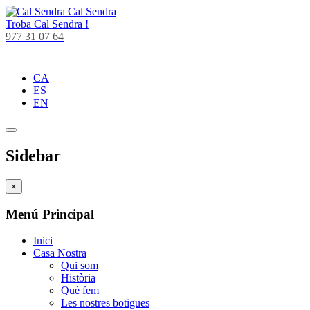
Cal Sendra
Troba
Cal Sendra !
977 31 07 64
CA
ES
EN
Sidebar
×
Menú Principal
Inici
Casa Nostra
Qui som
Història
Què fem
Les nostres botigues