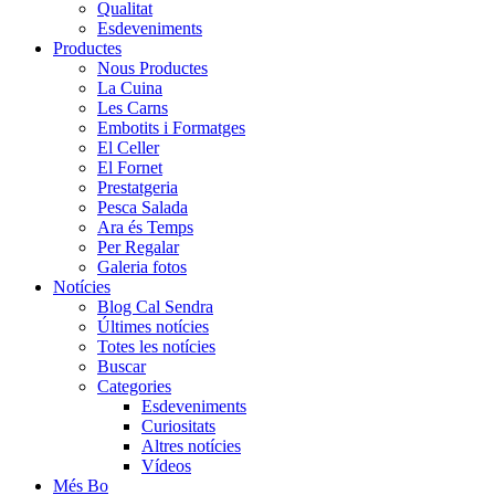
Qualitat
Esdeveniments
Productes
Nous Productes
La Cuina
Les Carns
Embotits i Formatges
El Celler
El Fornet
Prestatgeria
Pesca Salada
Ara és Temps
Per Regalar
Galeria fotos
Notícies
Blog Cal Sendra
Últimes notícies
Totes les notícies
Buscar
Categories
Esdeveniments
Curiositats
Altres notícies
Vídeos
Més Bo