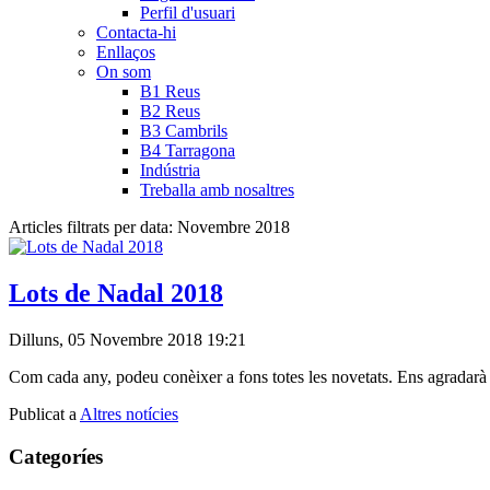
Perfil d'usuari
Contacta-hi
Enllaços
On som
B1 Reus
B2 Reus
B3 Cambrils
B4 Tarragona
Indústria
Treballa amb nosaltres
Articles filtrats per data: Novembre 2018
Lots de Nadal 2018
Dilluns, 05 Novembre 2018 19:21
Com cada any, podeu conèixer a fons totes les novetats. Ens agradarà r
Publicat a
Altres notícies
Categoríes