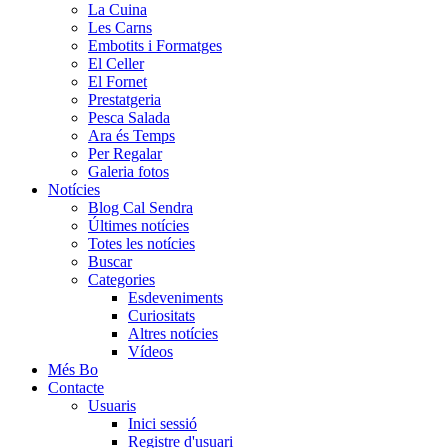
La Cuina
Les Carns
Embotits i Formatges
El Celler
El Fornet
Prestatgeria
Pesca Salada
Ara és Temps
Per Regalar
Galeria fotos
Notícies
Blog Cal Sendra
Últimes notícies
Totes les notícies
Buscar
Categories
Esdeveniments
Curiositats
Altres notícies
Vídeos
Més Bo
Contacte
Usuaris
Inici sessió
Registre d'usuari