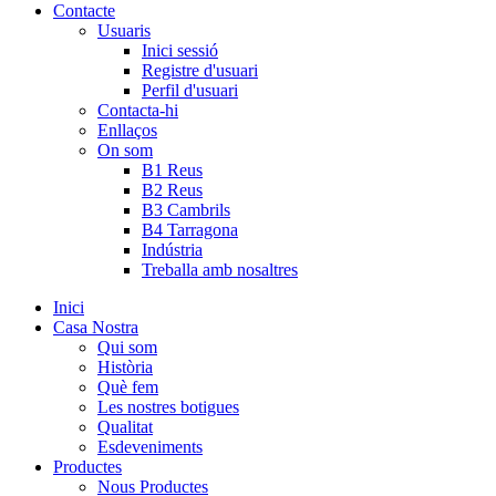
Contacte
Usuaris
Inici sessió
Registre d'usuari
Perfil d'usuari
Contacta-hi
Enllaços
On som
B1 Reus
B2 Reus
B3 Cambrils
B4 Tarragona
Indústria
Treballa amb nosaltres
Inici
Casa Nostra
Qui som
Història
Què fem
Les nostres botigues
Qualitat
Esdeveniments
Productes
Nous Productes