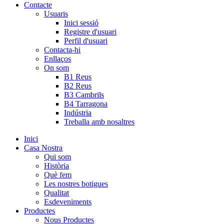
Contacte
Usuaris
Inici sessió
Registre d'usuari
Perfil d'usuari
Contacta-hi
Enllaços
On som
B1 Reus
B2 Reus
B3 Cambrils
B4 Tarragona
Indústria
Treballa amb nosaltres
Inici
Casa Nostra
Qui som
Història
Què fem
Les nostres botigues
Qualitat
Esdeveniments
Productes
Nous Productes