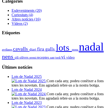
Categoríes
Esdeveniments
(20)
Curiositats
(4)
Altres notícies
(16)
Vídeos
(2)
Etiquetes
nadal
lots
cavalls
fira
galls
diari
avellanes
mona
nens
vi
oli
olives
receptes
vídeo
premi
sant jordi
Últimes notícies
Lots de Nadal 2025
Com cada any, podeu conèixer a fons
totes les novetats. Ens agradarà rebre-us a la nostra botiga.
Lots de Nadal 2024
Com cada any, podeu conèixer a fons
totes les novetats. Ens agradarà rebre-us a la nostra botiga.
Lots de Nadal 2023
Com cada any, podeu conèixer a fons