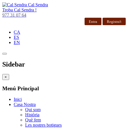
Cal Sendra
Troba
Cal Sendra !
977 31 07 64
Entra
Registra't
CA
ES
EN
Sidebar
×
Menú Principal
Inici
Casa Nostra
Qui som
Història
Què fem
Les nostres botigues