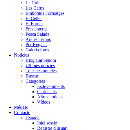
La Cuina
Les Carns
Embotits i Formatges
El Celler
El Fornet
Prestatgeria
Pesca Salada
Ara és Temps
Per Regalar
Galeria fotos
Notícies
Blog Cal Sendra
Últimes notícies
Totes les notícies
Buscar
Categories
Esdeveniments
Curiositats
Altres notícies
Vídeos
Més Bo
Contacte
Usuaris
Inici sessió
Registre d'usuari