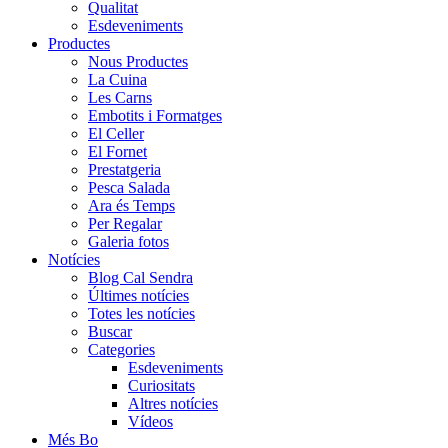
Qualitat
Esdeveniments
Productes
Nous Productes
La Cuina
Les Carns
Embotits i Formatges
El Celler
El Fornet
Prestatgeria
Pesca Salada
Ara és Temps
Per Regalar
Galeria fotos
Notícies
Blog Cal Sendra
Últimes notícies
Totes les notícies
Buscar
Categories
Esdeveniments
Curiositats
Altres notícies
Vídeos
Més Bo