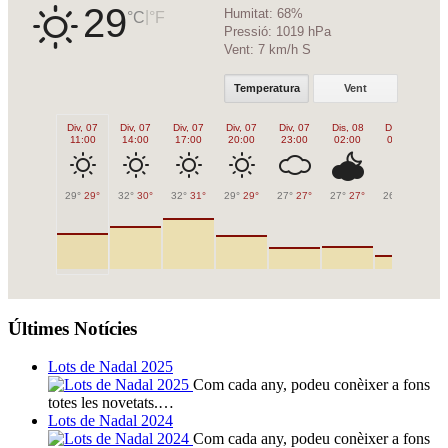
29
Humitat:
68%
|
°C
°F
Pressió:
1019 hPa
Vent:
7 km/h S
Temperatura
Vent
Div, 07
Div, 07
Div, 07
Div, 07
Div, 07
Dis, 08
Dis, 08
Di
11:00
14:00
17:00
20:00
23:00
02:00
05:00
0
29°
29°
32°
30°
32°
31°
29°
29°
27°
27°
27°
27°
26°
26°
27
Últimes Notícies
Lots de Nadal 2025
Com cada any, podeu conèixer a fons
totes les novetats.…
Lots de Nadal 2024
Com cada any, podeu conèixer a fons