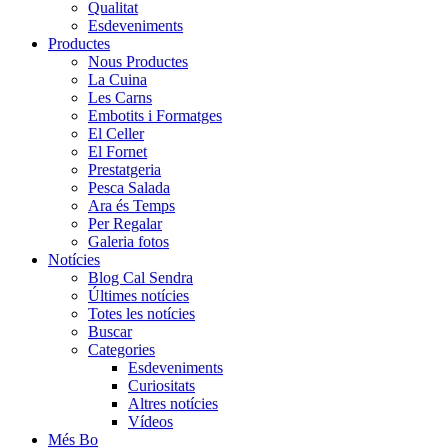
Qualitat
Esdeveniments
Productes
Nous Productes
La Cuina
Les Carns
Embotits i Formatges
El Celler
El Fornet
Prestatgeria
Pesca Salada
Ara és Temps
Per Regalar
Galeria fotos
Notícies
Blog Cal Sendra
Últimes notícies
Totes les notícies
Buscar
Categories
Esdeveniments
Curiositats
Altres notícies
Vídeos
Més Bo