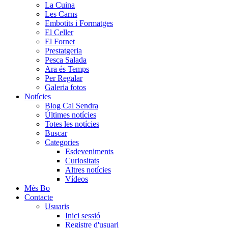
La Cuina
Les Carns
Embotits i Formatges
El Celler
El Fornet
Prestatgeria
Pesca Salada
Ara és Temps
Per Regalar
Galeria fotos
Notícies
Blog Cal Sendra
Últimes notícies
Totes les notícies
Buscar
Categories
Esdeveniments
Curiositats
Altres notícies
Vídeos
Més Bo
Contacte
Usuaris
Inici sessió
Registre d'usuari