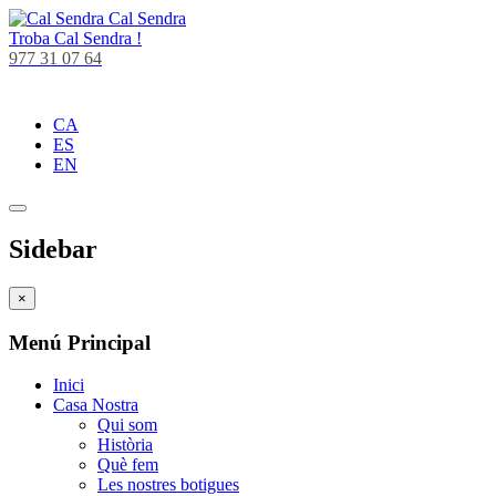
Cal Sendra
Troba
Cal Sendra !
977 31 07 64
CA
ES
EN
Sidebar
×
Menú Principal
Inici
Casa Nostra
Qui som
Història
Què fem
Les nostres botigues