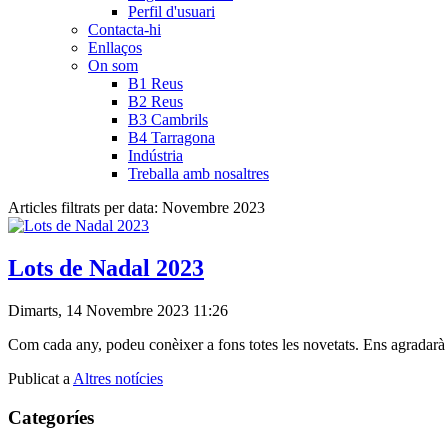
Perfil d'usuari
Contacta-hi
Enllaços
On som
B1 Reus
B2 Reus
B3 Cambrils
B4 Tarragona
Indústria
Treballa amb nosaltres
Articles filtrats per data: Novembre 2023
Lots de Nadal 2023
Dimarts, 14 Novembre 2023 11:26
Com cada any, podeu conèixer a fons totes les novetats. Ens agradarà r
Publicat a
Altres notícies
Categoríes