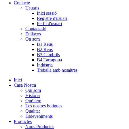
Contacte
Usuaris
Inici sessió
Registre d'usuari
Perfil d'usuari
Contacta-hi
Enllaços
On som
B1 Reus
B2 Reus
B3 Cambrils
B4 Tarragona
Indústria
Treballa amb nosaltres
Inici
Casa Nostra
Qui som
Història
Què fem
Les nostres botigues
Qualitat
Esdeveniments
Productes
Nous Productes