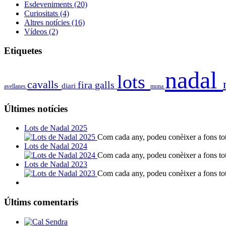
Esdeveniments
(20)
Curiositats
(4)
Altres notícies
(16)
Vídeos
(2)
Etiquetes
nadal
lots
cavalls
fira
galls
diari
avellanes
mona
Últimes notícies
Lots de Nadal 2025
Com cada any, podeu conèixer a fons tote
Lots de Nadal 2024
Com cada any, podeu conèixer a fons tote
Lots de Nadal 2023
Com cada any, podeu conèixer a fons tote
Últims comentaris