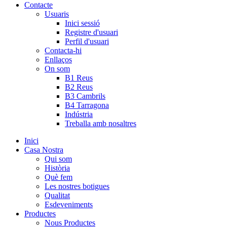
Contacte
Usuaris
Inici sessió
Registre d'usuari
Perfil d'usuari
Contacta-hi
Enllaços
On som
B1 Reus
B2 Reus
B3 Cambrils
B4 Tarragona
Indústria
Treballa amb nosaltres
Inici
Casa Nostra
Qui som
Història
Què fem
Les nostres botigues
Qualitat
Esdeveniments
Productes
Nous Productes