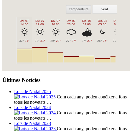
Temperatura
Vent
Div, 07
Div, 07
Div, 07
Div, 07
Dis, 08
Dis, 08
Dis, 08
Di
14:00
17:00
20:00
23:00
02:00
05:00
08:00
1
32°
31°
32°
31°
29°
29°
27°
27°
27°
27°
26°
26°
27°
27°
31
Últimes Notícies
Lots de Nadal 2025
Com cada any, podeu conèixer a fons
totes les novetats.…
Lots de Nadal 2024
Com cada any, podeu conèixer a fons
totes les novetats.…
Lots de Nadal 2023
Com cada any, podeu conèixer a fons