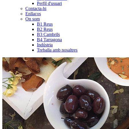
Perfil d'usuari
Contacta-hi
Enllaços
On som
B1 Reus
B2 Reus
B3 Cambrils
B4 Tarragona
Indústria
Treballa amb nosaltres