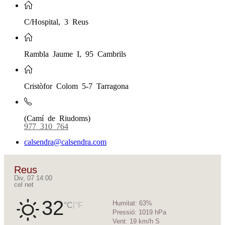
C/Hospital, 3 Reus
Rambla Jaume I, 95 Cambrils
Cristòfor Colom 5-7 Tarragona
(Camí de Riudoms)
977 310 764
calsendra@calsendra.com
Reus
Div, 07 14:00
cel net
32
Humitat:
63%
|
°C
°F
Pressió:
1019 hPa
Vent:
19 km/h S