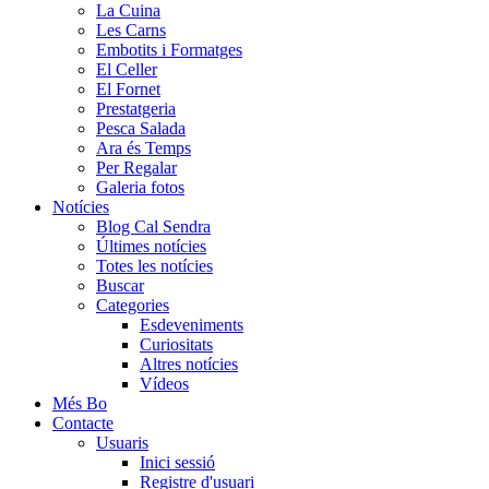
La Cuina
Les Carns
Embotits i Formatges
El Celler
El Fornet
Prestatgeria
Pesca Salada
Ara és Temps
Per Regalar
Galeria fotos
Notícies
Blog Cal Sendra
Últimes notícies
Totes les notícies
Buscar
Categories
Esdeveniments
Curiositats
Altres notícies
Vídeos
Més Bo
Contacte
Usuaris
Inici sessió
Registre d'usuari