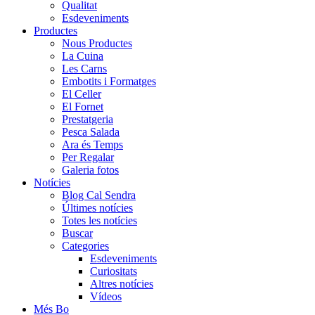
Qualitat
Esdeveniments
Productes
Nous Productes
La Cuina
Les Carns
Embotits i Formatges
El Celler
El Fornet
Prestatgeria
Pesca Salada
Ara és Temps
Per Regalar
Galeria fotos
Notícies
Blog Cal Sendra
Últimes notícies
Totes les notícies
Buscar
Categories
Esdeveniments
Curiositats
Altres notícies
Vídeos
Més Bo