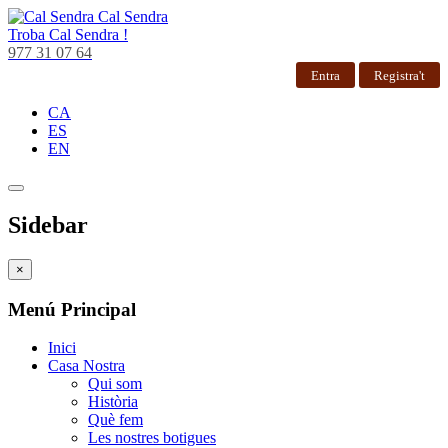
Cal Sendra
Troba
Cal Sendra !
977 31 07 64
Entra
Registra't
CA
ES
EN
Sidebar
×
Menú Principal
Inici
Casa Nostra
Qui som
Història
Què fem
Les nostres botigues