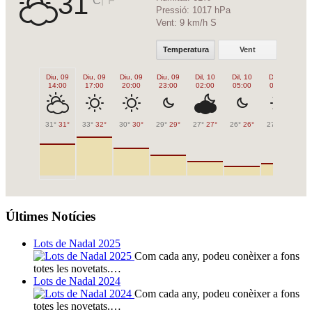
31
Pressió:
1017 hPa
Vent:
9 km/h S
Temperatura
Vent
Diu, 09
Diu, 09
Diu, 09
Diu, 09
Dil, 10
Dil, 10
Dil, 10
Di
14:00
17:00
20:00
23:00
02:00
05:00
08:00
1
31°
31°
33°
32°
30°
30°
29°
29°
27°
27°
26°
26°
27°
27°
32
Últimes Notícies
Lots de Nadal 2025
Com cada any, podeu conèixer a fons
totes les novetats.…
Lots de Nadal 2024
Com cada any, podeu conèixer a fons
totes les novetats.…