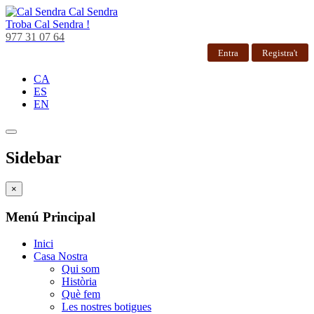
Cal Sendra
Troba
Cal Sendra !
977 31 07 64
Entra
Registra't
CA
ES
EN
Sidebar
×
Menú Principal
Inici
Casa Nostra
Qui som
Història
Què fem
Les nostres botigues