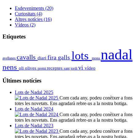
Esdeveniments
(20)
Curiositats
(4)
Altres notícies
(16)
Vídeos
(2)
Etiquetes
nadal
lots
cavalls
fira
galls
diari
avellanes
mona
nens
vi
oli
olives
receptes
vídeo
premi
sant jordi
Últimes notícies
Lots de Nadal 2025
Com cada any, podeu conèixer a fons
totes les novetats. Ens agradarà rebre-us a la nostra botiga.
Lots de Nadal 2024
Com cada any, podeu conèixer a fons
totes les novetats. Ens agradarà rebre-us a la nostra botiga.
Lots de Nadal 2023
Com cada any, podeu conèixer a fons
totes les novetats. Ens agradarà rebre-us a la nostra botiga.