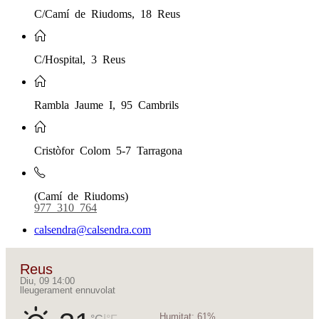
C/Camí de Riudoms, 18 Reus
C/Hospital, 3 Reus
Rambla Jaume I, 95 Cambrils
Cristòfor Colom 5-7 Tarragona
(Camí de Riudoms)
977 310 764
calsendra@calsendra.com
Reus
Diu, 09 14:00
lleugerament ennuvolat
Humitat:
61%
|
°C
°F