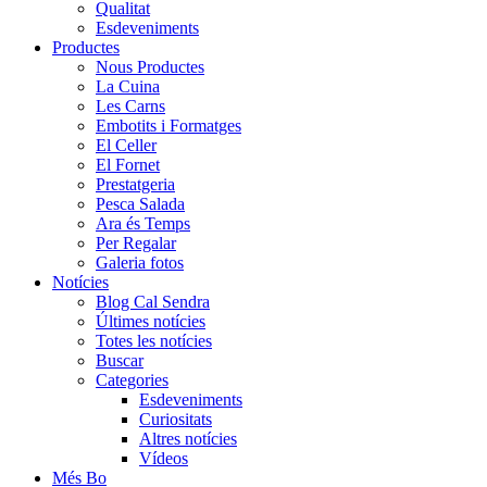
Qualitat
Esdeveniments
Productes
Nous Productes
La Cuina
Les Carns
Embotits i Formatges
El Celler
El Fornet
Prestatgeria
Pesca Salada
Ara és Temps
Per Regalar
Galeria fotos
Notícies
Blog Cal Sendra
Últimes notícies
Totes les notícies
Buscar
Categories
Esdeveniments
Curiositats
Altres notícies
Vídeos
Més Bo