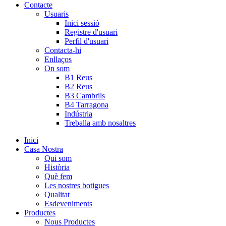
Contacte
Usuaris
Inici sessió
Registre d'usuari
Perfil d'usuari
Contacta-hi
Enllaços
On som
B1 Reus
B2 Reus
B3 Cambrils
B4 Tarragona
Indústria
Treballa amb nosaltres
Inici
Casa Nostra
Qui som
Història
Què fem
Les nostres botigues
Qualitat
Esdeveniments
Productes
Nous Productes