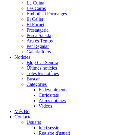
La Cuina
Les Carns
Embotits i Formatges
El Celler
El Fornet
Prestatgeria
Pesca Salada
Ara és Temps
Per Regalar
Galeria fotos
Notícies
Blog Cal Sendra
Últimes notícies
Totes les notícies
Buscar
Categories
Esdeveniments
Curiositats
Altres notícies
Vídeos
Més Bo
Contacte
Usuaris
Inici sessió
Registre d'usuari