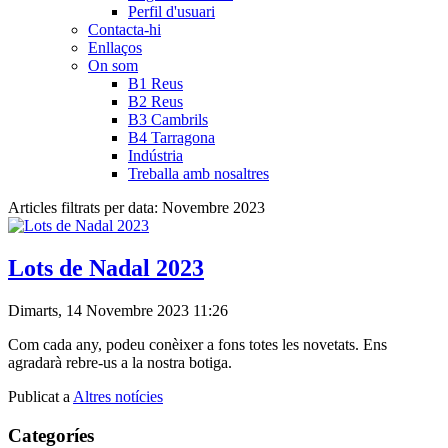
Perfil d'usuari
Contacta-hi
Enllaços
On som
B1 Reus
B2 Reus
B3 Cambrils
B4 Tarragona
Indústria
Treballa amb nosaltres
Articles filtrats per data: Novembre 2023
Lots de Nadal 2023
Dimarts, 14 Novembre 2023 11:26
Com cada any, podeu conèixer a fons totes les novetats. Ens
agradarà rebre-us a la nostra botiga.
Publicat a
Altres notícies
Categoríes