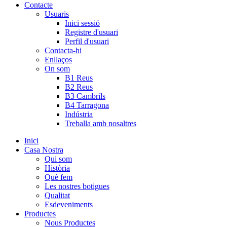
Contacte
Usuaris
Inici sessió
Registre d'usuari
Perfil d'usuari
Contacta-hi
Enllaços
On som
B1 Reus
B2 Reus
B3 Cambrils
B4 Tarragona
Indústria
Treballa amb nosaltres
Inici
Casa Nostra
Qui som
Història
Què fem
Les nostres botigues
Qualitat
Esdeveniments
Productes
Nous Productes