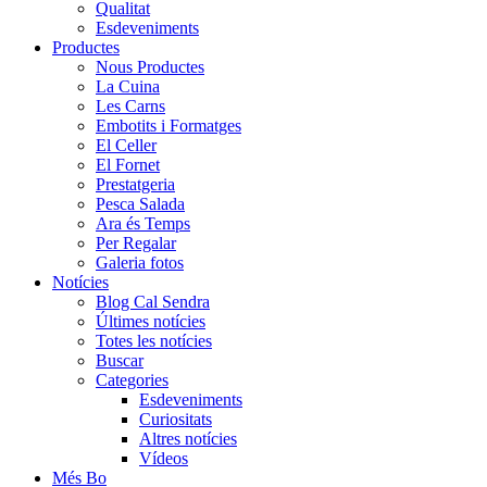
Qualitat
Esdeveniments
Productes
Nous Productes
La Cuina
Les Carns
Embotits i Formatges
El Celler
El Fornet
Prestatgeria
Pesca Salada
Ara és Temps
Per Regalar
Galeria fotos
Notícies
Blog Cal Sendra
Últimes notícies
Totes les notícies
Buscar
Categories
Esdeveniments
Curiositats
Altres notícies
Vídeos
Més Bo