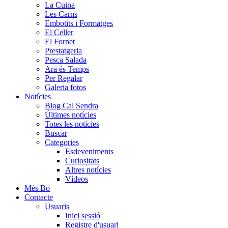
La Cuina
Les Carns
Embotits i Formatges
El Celler
El Fornet
Prestatgeria
Pesca Salada
Ara és Temps
Per Regalar
Galeria fotos
Notícies
Blog Cal Sendra
Últimes notícies
Totes les notícies
Buscar
Categories
Esdeveniments
Curiositats
Altres notícies
Vídeos
Més Bo
Contacte
Usuaris
Inici sessió
Registre d'usuari