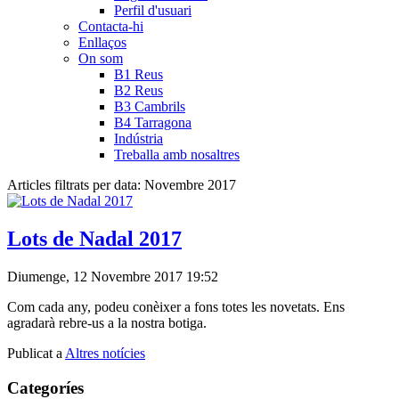
Perfil d'usuari
Contacta-hi
Enllaços
On som
B1 Reus
B2 Reus
B3 Cambrils
B4 Tarragona
Indústria
Treballa amb nosaltres
Articles filtrats per data: Novembre 2017
Lots de Nadal 2017
Diumenge, 12 Novembre 2017 19:52
Com cada any, podeu conèixer a fons totes les novetats. Ens
agradarà rebre-us a la nostra botiga.
Publicat a
Altres notícies
Categoríes