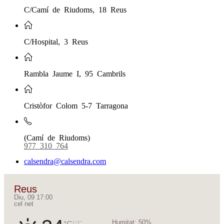
C/Camí de Riudoms, 18 Reus
C/Hospital, 3 Reus
Rambla Jaume I, 95 Cambrils
Cristòfor Colom 5-7 Tarragona
(Camí de Riudoms)
977 310 764
calsendra@calsendra.com
Reus
Diu, 09 17:00
cel net
Humitat:
50%
|
°C
°F