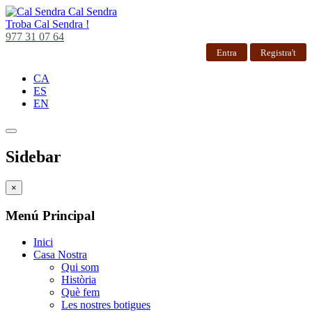
Cal Sendra
Troba
Cal Sendra !
977 31 07 64
Entra
Registra't
CA
ES
EN
Sidebar
×
Menú Principal
Inici
Casa Nostra
Qui som
Història
Què fem
Les nostres botigues