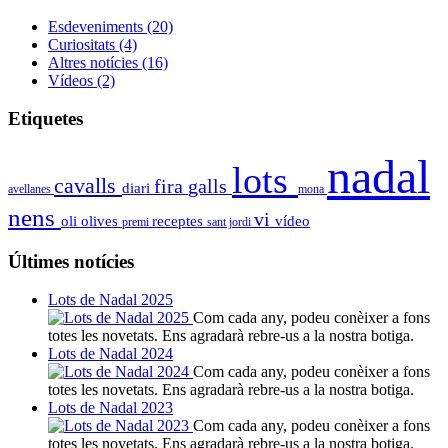
Esdeveniments
(20)
Curiositats
(4)
Altres notícies
(16)
Vídeos
(2)
Etiquetes
nadal
lots
cavalls
fira
galls
diari
avellanes
mona
nens
vi
oli
olives
receptes
vídeo
premi
sant jordi
Últimes notícies
Lots de Nadal 2025
Com cada any, podeu conèixer a fons
totes les novetats. Ens agradarà rebre-us a la nostra botiga.
Lots de Nadal 2024
Com cada any, podeu conèixer a fons
totes les novetats. Ens agradarà rebre-us a la nostra botiga.
Lots de Nadal 2023
Com cada any, podeu conèixer a fons
totes les novetats. Ens agradarà rebre-us a la nostra botiga.