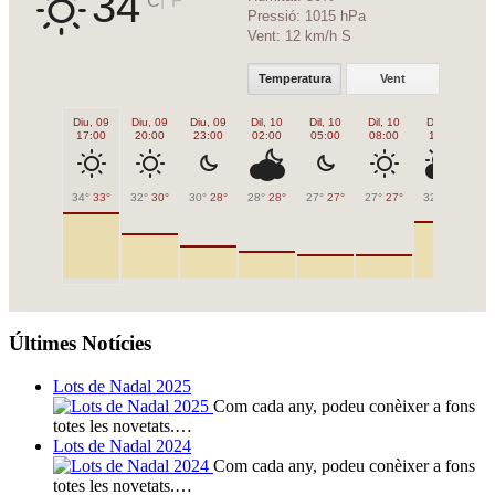
34
Pressió:
1015 hPa
Vent:
12 km/h S
Temperatura
Vent
Diu, 09
Diu, 09
Diu, 09
Dil, 10
Dil, 10
Dil, 10
Dil, 10
Di
17:00
20:00
23:00
02:00
05:00
08:00
11:00
1
34°
33°
32°
30°
30°
28°
28°
28°
27°
27°
27°
27°
32°
32°
33
Últimes Notícies
Lots de Nadal 2025
Com cada any, podeu conèixer a fons
totes les novetats.…
Lots de Nadal 2024
Com cada any, podeu conèixer a fons
totes les novetats.…