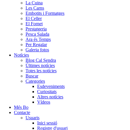
La Cuina
Les Carns
Embotits i Formatges
El Celler
El Fornet
Prestatgeria
Pesca Salada
Ara és Temps
Per Regalar
Galeria fotos
Notícies
Blog Cal Sendra
Últimes notícies
Totes les notícies
Buscar
Categories
Esdeveniments
Curiositats
Altres notícies
Vídeos
Més Bo
Contacte
Usuaris
Inici sessió
Registre d'usuari