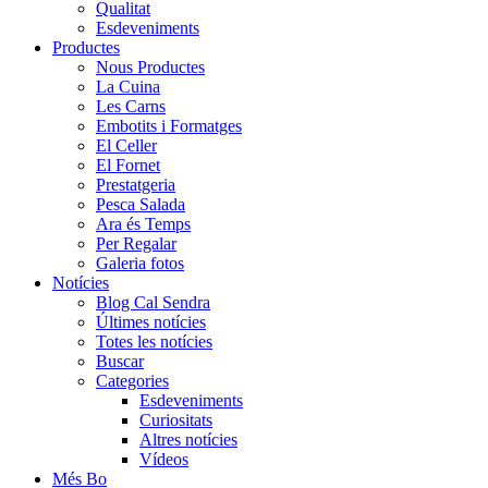
Qualitat
Esdeveniments
Productes
Nous Productes
La Cuina
Les Carns
Embotits i Formatges
El Celler
El Fornet
Prestatgeria
Pesca Salada
Ara és Temps
Per Regalar
Galeria fotos
Notícies
Blog Cal Sendra
Últimes notícies
Totes les notícies
Buscar
Categories
Esdeveniments
Curiositats
Altres notícies
Vídeos
Més Bo