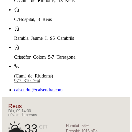
C/Hospital, 3 Reus
Rambla Jaume I, 95 Cambrils
Cristòfor Colom 5-7 Tarragona
(Camí de Riudoms)
977 310 764
calsendra@calsendra.com
Reus
Diu, 09 14:00
núvols dispersos
33
Humitat:
54%
|
°C
°F
Pressió:
1016 hPa