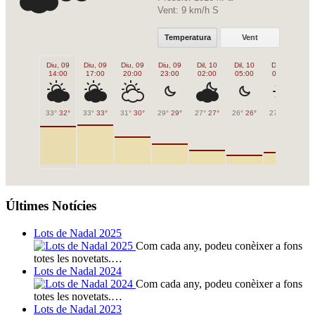
Vent:
9 km/h S
Temperatura
Vent
Diu, 09
Diu, 09
Diu, 09
Diu, 09
Dil, 10
Dil, 10
Dil, 10
Di
14:00
17:00
20:00
23:00
02:00
05:00
08:00
1
33°
32°
33°
33°
31°
30°
29°
29°
27°
27°
26°
26°
27°
27°
32
Últimes Notícies
Lots de Nadal 2025
Com cada any, podeu conèixer a fons
totes les novetats.…
Lots de Nadal 2024
Com cada any, podeu conèixer a fons
totes les novetats.…
Lots de Nadal 2023