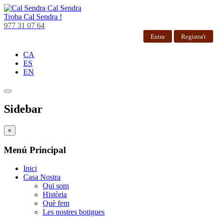
Cal Sendra
Troba
Cal Sendra !
977 31 07 64
Entra
Registra't
CA
ES
EN
Sidebar
×
Menú Principal
Inici
Casa Nostra
Qui som
Història
Què fem
Les nostres botigues