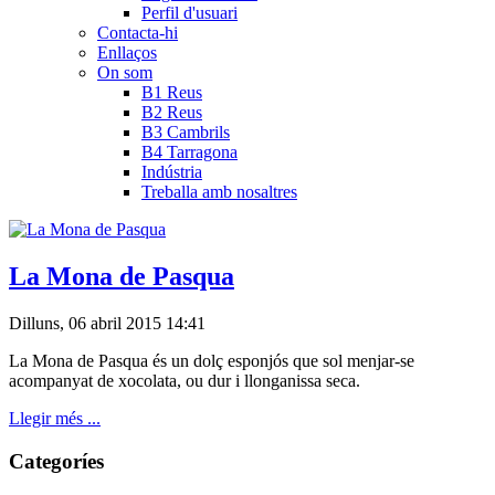
Perfil d'usuari
Contacta-hi
Enllaços
On som
B1 Reus
B2 Reus
B3 Cambrils
B4 Tarragona
Indústria
Treballa amb nosaltres
La Mona de Pasqua
Dilluns, 06 abril 2015 14:41
La Mona de Pasqua és un dolç esponjós que sol menjar-se
acompanyat de xocolata, ou dur i llonganissa seca.
Llegir més ...
Categoríes