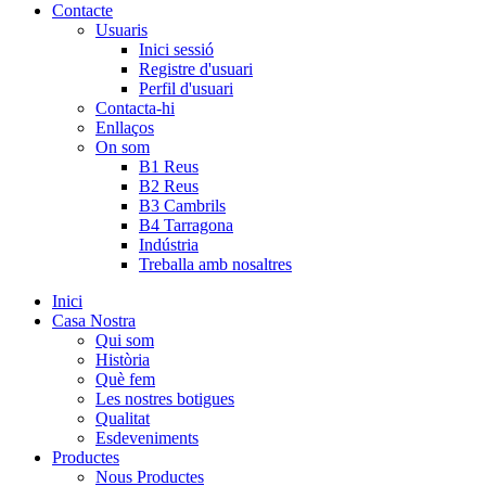
Contacte
Usuaris
Inici sessió
Registre d'usuari
Perfil d'usuari
Contacta-hi
Enllaços
On som
B1 Reus
B2 Reus
B3 Cambrils
B4 Tarragona
Indústria
Treballa amb nosaltres
Inici
Casa Nostra
Qui som
Història
Què fem
Les nostres botigues
Qualitat
Esdeveniments
Productes
Nous Productes