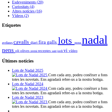
Esdeveniments
(20)
Curiositats
(4)
Altres notícies
(16)
Vídeos
(2)
Etiquetes
nadal
lots
cavalls
fira
galls
diari
avellanes
mona
nens
vi
oli
olives
receptes
vídeo
premi
sant jordi
Últimes notícies
Lots de Nadal 2025
Com cada any, podeu conèixer a fons
totes les novetats. Ens agradarà rebre-us a la nostra botiga.
Lots de Nadal 2024
Com cada any, podeu conèixer a fons
totes les novetats. Ens agradarà rebre-us a la nostra botiga.
Lots de Nadal 2023
Com cada any, podeu conèixer a fons
totes les novetats. Ens agradarà rebre-us a la nostra botiga.