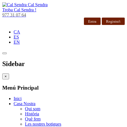
Cal Sendra
Troba
Cal Sendra !
977 31 07 64
Entra
Registra't
CA
ES
EN
Sidebar
×
Menú Principal
Inici
Casa Nostra
Qui som
Història
Què fem
Les nostres botigues