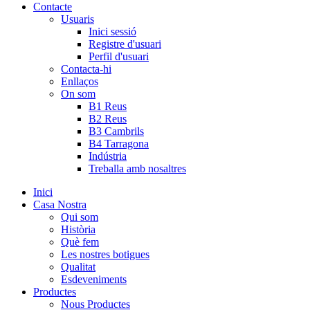
Contacte
Usuaris
Inici sessió
Registre d'usuari
Perfil d'usuari
Contacta-hi
Enllaços
On som
B1 Reus
B2 Reus
B3 Cambrils
B4 Tarragona
Indústria
Treballa amb nosaltres
Inici
Casa Nostra
Qui som
Història
Què fem
Les nostres botigues
Qualitat
Esdeveniments
Productes
Nous Productes