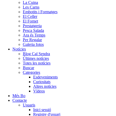
La Cuina
Les Carns
Embotits i Formatges
El Celler
El Fornet
Prestatgeria
Pesca Salada
Ara és Temps
Per Regalar
Galeria fotos
Notícies
Blog Cal Sendra
Últimes notícies
Totes les notícies
Buscar
Categories
Esdeveniments
Curiositats
Altres notícies
Vídeos
Més Bo
Contacte
Usuaris
Inici sessió
Registre d'usuari