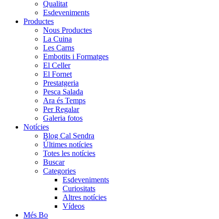
Qualitat
Esdeveniments
Productes
Nous Productes
La Cuina
Les Carns
Embotits i Formatges
El Celler
El Fornet
Prestatgeria
Pesca Salada
Ara és Temps
Per Regalar
Galeria fotos
Notícies
Blog Cal Sendra
Últimes notícies
Totes les notícies
Buscar
Categories
Esdeveniments
Curiositats
Altres notícies
Vídeos
Més Bo