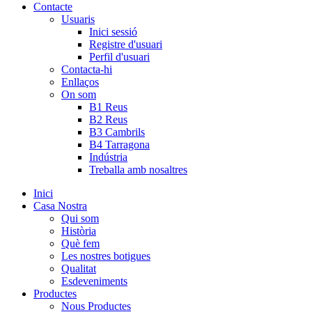
Contacte
Usuaris
Inici sessió
Registre d'usuari
Perfil d'usuari
Contacta-hi
Enllaços
On som
B1 Reus
B2 Reus
B3 Cambrils
B4 Tarragona
Indústria
Treballa amb nosaltres
Inici
Casa Nostra
Qui som
Història
Què fem
Les nostres botigues
Qualitat
Esdeveniments
Productes
Nous Productes