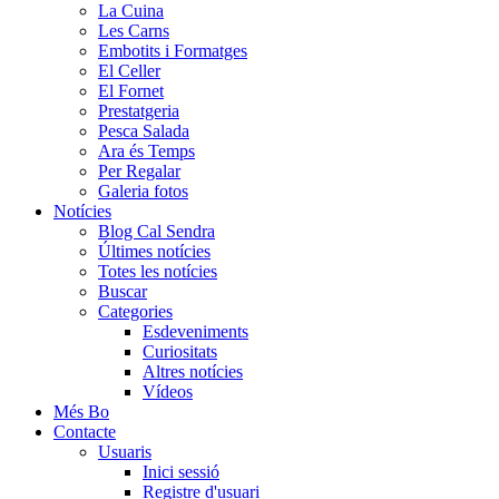
La Cuina
Les Carns
Embotits i Formatges
El Celler
El Fornet
Prestatgeria
Pesca Salada
Ara és Temps
Per Regalar
Galeria fotos
Notícies
Blog Cal Sendra
Últimes notícies
Totes les notícies
Buscar
Categories
Esdeveniments
Curiositats
Altres notícies
Vídeos
Més Bo
Contacte
Usuaris
Inici sessió
Registre d'usuari