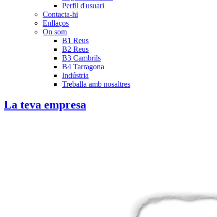
Perfil d'usuari
Contacta-hi
Enllaços
On som
B1 Reus
B2 Reus
B3 Cambrils
B4 Tarragona
Indústria
Treballa amb nosaltres
La teva empresa