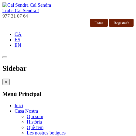
Cal Sendra
Troba
Cal Sendra !
977 31 07 64
Entra
Registra't
CA
ES
EN
Sidebar
×
Menú Principal
Inici
Casa Nostra
Qui som
Història
Què fem
Les nostres botigues