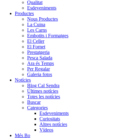
Qualitat
Esdeveniments
Productes
Nous Productes
La Cuina
Les Carns
Embotits i Formatges
El Celler
El Fornet
Prestatgeria
Pesca Salada
Ara és Temps
Per Regalar
Galeria fotos
Notícies
Blog Cal Sendra
Últimes notícies
Totes les notícies
Buscar
Categories
Esdeveniments
Curiositats
Altres notícies
Vídeos
Més Bo