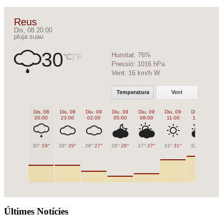
Reus
Dis, 08 20:00
pluja suau
30
Humitat:
76%
|
°C
°F
Pressió:
1016 hPa
Vent:
16 km/h W
Temperatura
Vent
Dis, 08
Dis, 08
Diu, 09
Diu, 09
Diu, 09
Diu, 09
Diu, 09
Di
20:00
23:00
02:00
05:00
08:00
11:00
14:00
1
30°
29°
29°
29°
28°
27°
26°
26°
27°
27°
31°
31°
32°
32°
32
Últimes Notícies