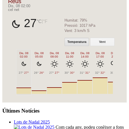
Reus
Dis, 08 02:00
cel net
27
Humitat:
79%
|
°C
°F
Pressió:
1017 hPa
Vent:
3 km/h S
Temperatura
Vent
Dis, 08
Dis, 08
Dis, 08
Dis, 08
Dis, 08
Dis, 08
Dis, 08
Di
02:00
05:00
08:00
11:00
14:00
17:00
20:00
2
27°
27°
26°
26°
27°
27°
30°
30°
31°
31°
32°
32°
30°
30°
27
Últimes Notícies
Lots de Nadal 2025
Com cada any, podeu conèixer a fons