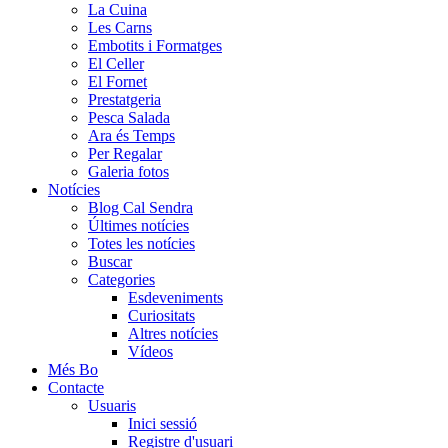
La Cuina
Les Carns
Embotits i Formatges
El Celler
El Fornet
Prestatgeria
Pesca Salada
Ara és Temps
Per Regalar
Galeria fotos
Notícies
Blog Cal Sendra
Últimes notícies
Totes les notícies
Buscar
Categories
Esdeveniments
Curiositats
Altres notícies
Vídeos
Més Bo
Contacte
Usuaris
Inici sessió
Registre d'usuari