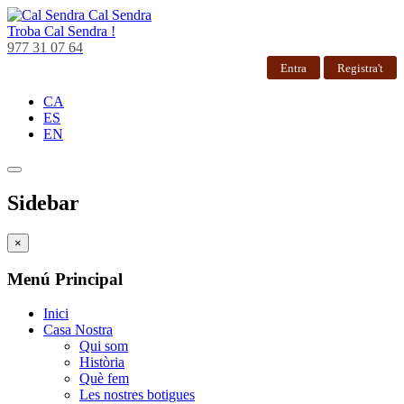
Cal Sendra
Troba
Cal Sendra !
977 31 07 64
Entra
Registra't
CA
ES
EN
Sidebar
×
Menú Principal
Inici
Casa Nostra
Qui som
Història
Què fem
Les nostres botigues