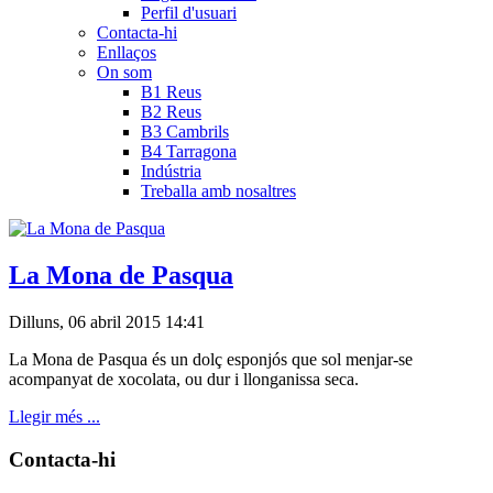
Perfil d'usuari
Contacta-hi
Enllaços
On som
B1 Reus
B2 Reus
B3 Cambrils
B4 Tarragona
Indústria
Treballa amb nosaltres
La Mona de Pasqua
Dilluns, 06 abril 2015 14:41
La Mona de Pasqua és un dolç esponjós que sol menjar-se
acompanyat de xocolata, ou dur i llonganissa seca.
Llegir més ...
Contacta-hi