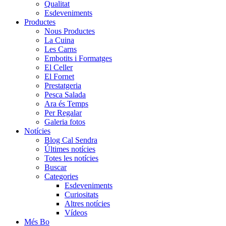
Qualitat
Esdeveniments
Productes
Nous Productes
La Cuina
Les Carns
Embotits i Formatges
El Celler
El Fornet
Prestatgeria
Pesca Salada
Ara és Temps
Per Regalar
Galeria fotos
Notícies
Blog Cal Sendra
Últimes notícies
Totes les notícies
Buscar
Categories
Esdeveniments
Curiositats
Altres notícies
Vídeos
Més Bo