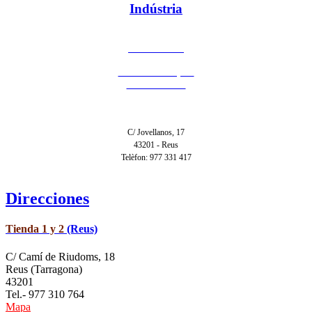
Indústria
977 331 417
C/ Jovellanos, 17
43201 - Reus
C/ Jovellanos, 17
43201 - Reus
Telèfon: 977 331 417
Direcciones
Tienda 1 y 2
(Reus)
C/ Camí de Riudoms, 18
Reus (Tarragona)
43201
Tel.- 977 310 764
Mapa