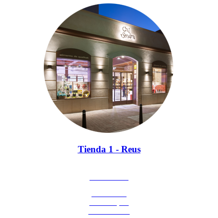
Tienda 1 - Reus
977 310 764
C/ Camí de
Riudoms, 18
43201 - Reus