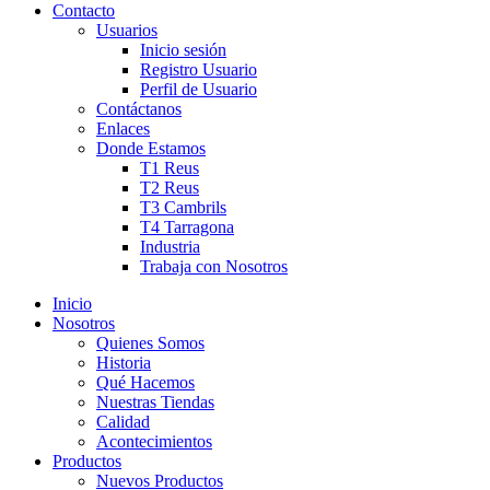
Contacto
Usuarios
Inicio sesión
Registro Usuario
Perfil de Usuario
Contáctanos
Enlaces
Donde Estamos
T1 Reus
T2 Reus
T3 Cambrils
T4 Tarragona
Industria
Trabaja con Nosotros
Inicio
Nosotros
Quienes Somos
Historia
Qué Hacemos
Nuestras Tiendas
Calidad
Acontecimientos
Productos
Nuevos Productos