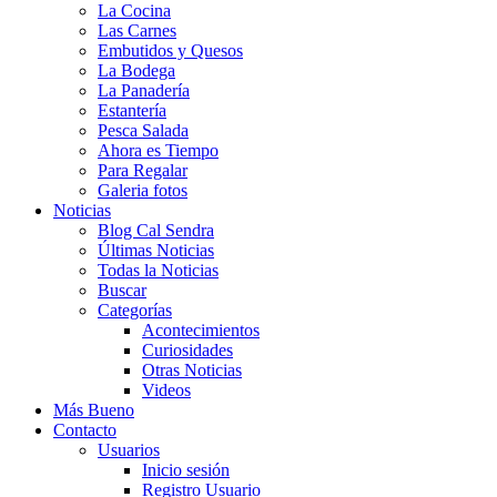
La Cocina
Las Carnes
Embutidos y Quesos
La Bodega
La Panadería
Estantería
Pesca Salada
Ahora es Tiempo
Para Regalar
Galeria fotos
Noticias
Blog Cal Sendra
Últimas Noticias
Todas la Noticias
Buscar
Categorías
Acontecimientos
Curiosidades
Otras Noticias
Videos
Más Bueno
Contacto
Usuarios
Inicio sesión
Registro Usuario