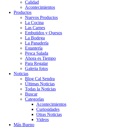
Calidad
Acontecimientos
Productos
Nuevos Productos
La Cocina
Las Carnes
Embutidos y Quesos
La Bodega
La Panadería
Estantería
Pesca Salada
Ahora es Tiempo
Para Regalar
Galeria fotos
Noticias
Blog Cal Sendra
Últimas Noticias
Todas la Noticias
Buscar
Categorías
Acontecimientos
Curiosidades
Otras Noticias
Videos
Más Bueno