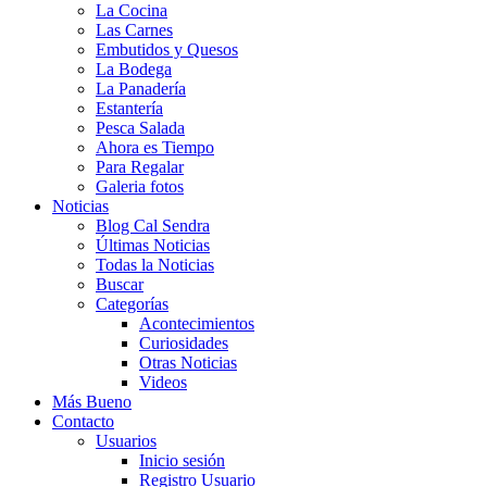
La Cocina
Las Carnes
Embutidos y Quesos
La Bodega
La Panadería
Estantería
Pesca Salada
Ahora es Tiempo
Para Regalar
Galeria fotos
Noticias
Blog Cal Sendra
Últimas Noticias
Todas la Noticias
Buscar
Categorías
Acontecimientos
Curiosidades
Otras Noticias
Videos
Más Bueno
Contacto
Usuarios
Inicio sesión
Registro Usuario