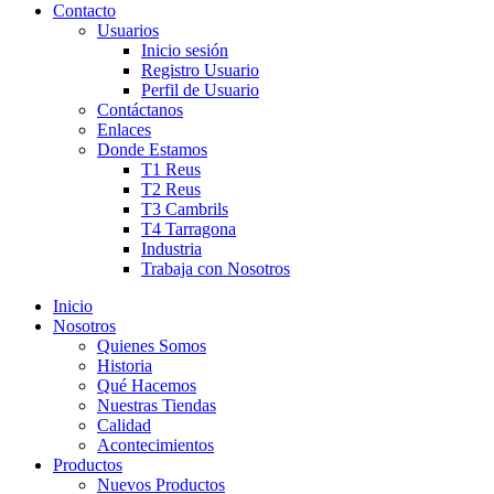
Contacto
Usuarios
Inicio sesión
Registro Usuario
Perfil de Usuario
Contáctanos
Enlaces
Donde Estamos
T1 Reus
T2 Reus
T3 Cambrils
T4 Tarragona
Industria
Trabaja con Nosotros
Inicio
Nosotros
Quienes Somos
Historia
Qué Hacemos
Nuestras Tiendas
Calidad
Acontecimientos
Productos
Nuevos Productos