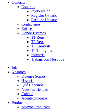
Contacto
Usuarios
Inicio sesión
Registro Usuario
Perfil de Usuario
Contáctanos
Enlaces
Donde Estamos
T1 Reus
T2 Reus
T3 Cambrils
T4 Tarragona
Industria
Trabaja con Nosotros
Inicio
Nosotros
Quienes Somos
Historia
Qué Hacemos
Nuestras Tiendas
Calidad
Acontecimientos
Productos
Nuevos Productos