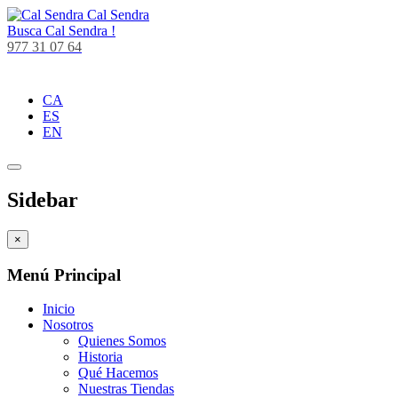
Cal Sendra
Busca
Cal Sendra !
977 31 07 64
CA
ES
EN
Sidebar
×
Menú Principal
Inicio
Nosotros
Quienes Somos
Historia
Qué Hacemos
Nuestras Tiendas