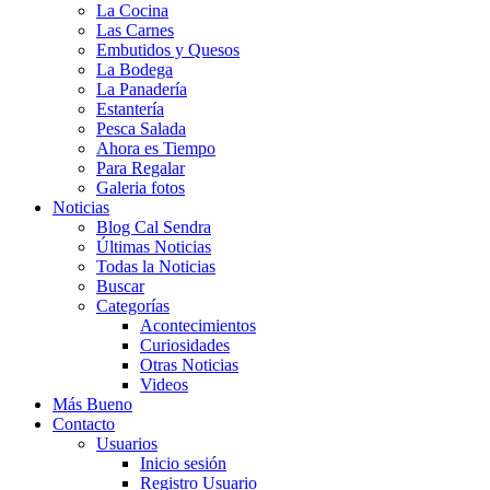
La Cocina
Las Carnes
Embutidos y Quesos
La Bodega
La Panadería
Estantería
Pesca Salada
Ahora es Tiempo
Para Regalar
Galeria fotos
Noticias
Blog Cal Sendra
Últimas Noticias
Todas la Noticias
Buscar
Categorías
Acontecimientos
Curiosidades
Otras Noticias
Videos
Más Bueno
Contacto
Usuarios
Inicio sesión
Registro Usuario