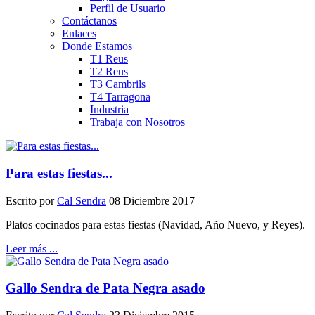
Perfil de Usuario
Contáctanos
Enlaces
Donde Estamos
T1 Reus
T2 Reus
T3 Cambrils
T4 Tarragona
Industria
Trabaja con Nosotros
Para estas fiestas...
Escrito por
Cal Sendra
08 Diciembre 2017
Platos cocinados para estas fiestas (Navidad, Año Nuevo, y Reyes).
Leer más ...
Gallo Sendra de Pata Negra asado