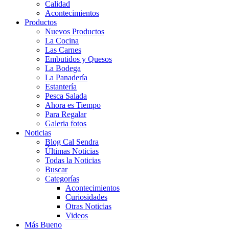
Calidad
Acontecimientos
Productos
Nuevos Productos
La Cocina
Las Carnes
Embutidos y Quesos
La Bodega
La Panadería
Estantería
Pesca Salada
Ahora es Tiempo
Para Regalar
Galeria fotos
Noticias
Blog Cal Sendra
Últimas Noticias
Todas la Noticias
Buscar
Categorías
Acontecimientos
Curiosidades
Otras Noticias
Videos
Más Bueno