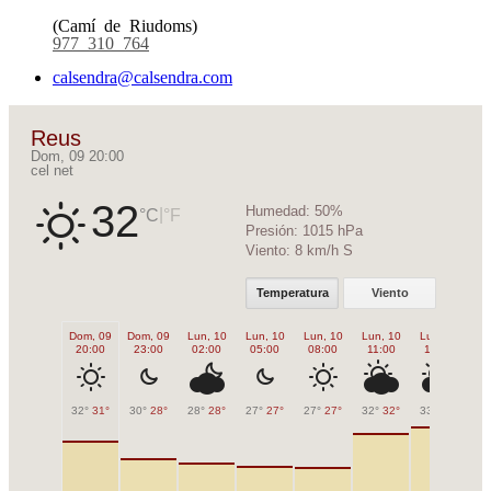
(Camí de Riudoms)
977 310 764
calsendra@calsendra.com
Reus
Dom, 09 20:00
cel net
32
Humedad:
50%
|
°C
°F
Presión:
1015 hPa
Viento:
8 km/h S
Temperatura
Viento
Dom, 09
Dom, 09
Lun, 10
Lun, 10
Lun, 10
Lun, 10
Lun, 10
Lu
20:00
23:00
02:00
05:00
08:00
11:00
14:00
1
32°
31°
30°
28°
28°
28°
27°
27°
27°
27°
32°
32°
33°
33°
33