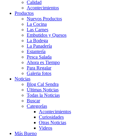
Calidad
Acontecimientos
Productos
Nuevos Productos
La Cocina
Las Carnes
Embutidos y Quesos
La Bodega
La Panadería
Estantería
Pesca Salada
Ahora es Tiempo
Para Regalar
Galeria fotos
Noticias
Blog Cal Sendra
Últimas Noticias
Todas la Noticias
Buscar
Categorías
Acontecimientos
Curiosidades
Otras Noticias
Videos
Más Bueno