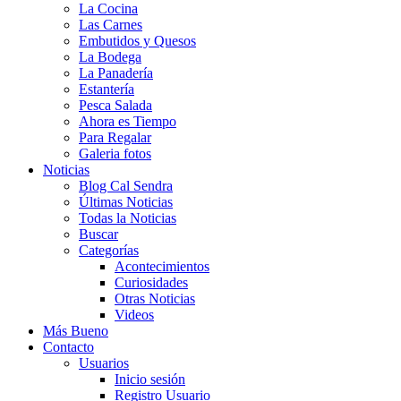
La Cocina
Las Carnes
Embutidos y Quesos
La Bodega
La Panadería
Estantería
Pesca Salada
Ahora es Tiempo
Para Regalar
Galeria fotos
Noticias
Blog Cal Sendra
Últimas Noticias
Todas la Noticias
Buscar
Categorías
Acontecimientos
Curiosidades
Otras Noticias
Videos
Más Bueno
Contacto
Usuarios
Inicio sesión
Registro Usuario