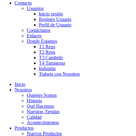
Contacto
Usuarios
Inicio sesión
Registro Usuario
Perfil de Usuario
Contáctanos
Enlaces
Donde Estamos
T1 Reus
T2 Reus
T3 Cambrils
T4 Tarragona
Industria
Trabaja con Nosotros
Inicio
Nosotros
Quienes Somos
Historia
Qué Hacemos
Nuestras Tiendas
Calidad
Acontecimientos
Productos
Nuevos Productos