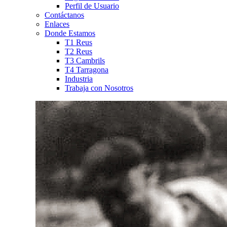
Perfil de Usuario
Contáctanos
Enlaces
Donde Estamos
T1 Reus
T2 Reus
T3 Cambrils
T4 Tarragona
Industria
Trabaja con Nosotros