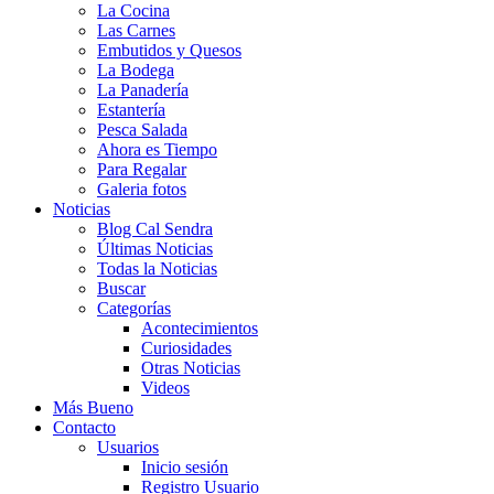
La Cocina
Las Carnes
Embutidos y Quesos
La Bodega
La Panadería
Estantería
Pesca Salada
Ahora es Tiempo
Para Regalar
Galeria fotos
Noticias
Blog Cal Sendra
Últimas Noticias
Todas la Noticias
Buscar
Categorías
Acontecimientos
Curiosidades
Otras Noticias
Videos
Más Bueno
Contacto
Usuarios
Inicio sesión
Registro Usuario