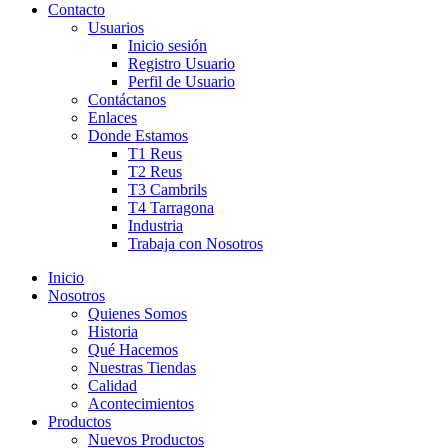
Contacto
Usuarios
Inicio sesión
Registro Usuario
Perfil de Usuario
Contáctanos
Enlaces
Donde Estamos
T1 Reus
T2 Reus
T3 Cambrils
T4 Tarragona
Industria
Trabaja con Nosotros
Inicio
Nosotros
Quienes Somos
Historia
Qué Hacemos
Nuestras Tiendas
Calidad
Acontecimientos
Productos
Nuevos Productos