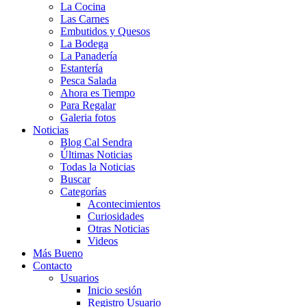
La Cocina
Las Carnes
Embutidos y Quesos
La Bodega
La Panadería
Estantería
Pesca Salada
Ahora es Tiempo
Para Regalar
Galeria fotos
Noticias
Blog Cal Sendra
Últimas Noticias
Todas la Noticias
Buscar
Categorías
Acontecimientos
Curiosidades
Otras Noticias
Videos
Más Bueno
Contacto
Usuarios
Inicio sesión
Registro Usuario