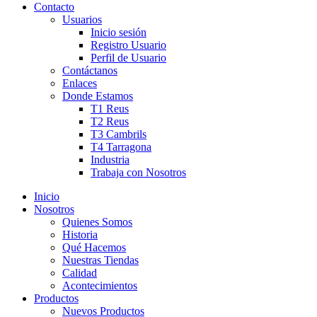
Contacto
Usuarios
Inicio sesión
Registro Usuario
Perfil de Usuario
Contáctanos
Enlaces
Donde Estamos
T1 Reus
T2 Reus
T3 Cambrils
T4 Tarragona
Industria
Trabaja con Nosotros
Inicio
Nosotros
Quienes Somos
Historia
Qué Hacemos
Nuestras Tiendas
Calidad
Acontecimientos
Productos
Nuevos Productos