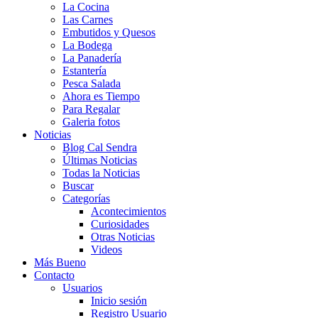
La Cocina
Las Carnes
Embutidos y Quesos
La Bodega
La Panadería
Estantería
Pesca Salada
Ahora es Tiempo
Para Regalar
Galeria fotos
Noticias
Blog Cal Sendra
Últimas Noticias
Todas la Noticias
Buscar
Categorías
Acontecimientos
Curiosidades
Otras Noticias
Videos
Más Bueno
Contacto
Usuarios
Inicio sesión
Registro Usuario