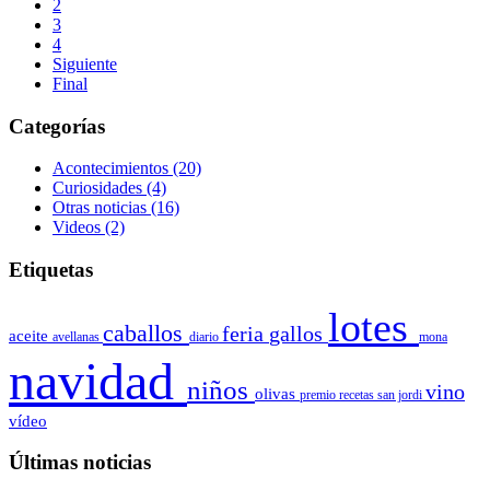
2
3
4
Siguiente
Final
Categorías
Acontecimientos
(20)
Curiosidades
(4)
Otras noticias
(16)
Videos
(2)
Etiquetas
lotes
caballos
feria
gallos
aceite
avellanas
diario
mona
navidad
niños
vino
olivas
premio
recetas
san jordi
vídeo
Últimas noticias