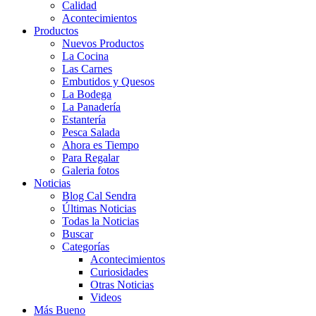
Calidad
Acontecimientos
Productos
Nuevos Productos
La Cocina
Las Carnes
Embutidos y Quesos
La Bodega
La Panadería
Estantería
Pesca Salada
Ahora es Tiempo
Para Regalar
Galeria fotos
Noticias
Blog Cal Sendra
Últimas Noticias
Todas la Noticias
Buscar
Categorías
Acontecimientos
Curiosidades
Otras Noticias
Videos
Más Bueno