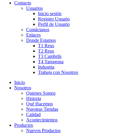
Contacto
Usuarios
Inicio sesión
Registro Usuario
Perfil de Usuario
Contáctanos
Enlaces
Donde Estamos
T1 Reus
T2 Reus
T3 Cambrils
T4 Tarragona
Industria
Trabaja con Nosotros
Inicio
Nosotros
Quienes Somos
Historia
Qué Hacemos
Nuestras Tiendas
Calidad
Acontecimientos
Productos
Nuevos Productos