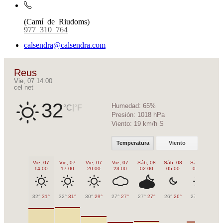
(Camí de Riudoms)
977 310 764
calsendra@calsendra.com
Reus
Vie, 07 14:00
cel net
32
Humedad:
65%
|
°C
°F
Presión:
1018 hPa
Viento:
19 km/h S
Temperatura
Viento
Vie, 07
Vie, 07
Vie, 07
Vie, 07
Sáb, 08
Sáb, 08
Sáb, 08
Sá
14:00
17:00
20:00
23:00
02:00
05:00
08:00
1
32°
31°
32°
31°
30°
29°
27°
27°
27°
27°
26°
26°
27°
27°
31