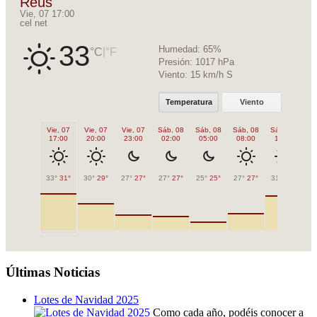
Reus
Vie, 07 17:00
cel net
33
Humedad:
65%
|
°C
°F
Presión:
1017 hPa
Viento:
15 km/h S
Temperatura
Viento
Vie, 07
Vie, 07
Vie, 07
Sáb, 08
Sáb, 08
Sáb, 08
Sáb, 08
Sá
17:00
20:00
23:00
02:00
05:00
08:00
11:00
1
33°
31°
30°
29°
27°
27°
27°
27°
25°
25°
27°
27°
31°
31°
32
Últimas Noticias
Lotes de Navidad 2025
Como cada año, podéis conocer a