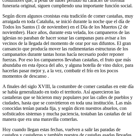
costumbres que, a pesar de haber perdido su carácter de ofrenda
funeraria original, siguen cumpliendo una importante función social.
Según dicen algunos cronistas esta tradición de comer castañas, muy
arraigada en toda Cataluña, se inició durante la noche que el día de
Todos los Santos (1 de noviembre) en el Día de los Muertos (2 de
noviembre).
Hace años, durante esta velada, los campaneros de las
iglesias no paraban de hacer sonar las campanas para avisar a los
vecinos de la llegada del momento de orar por sus difuntos.
El gran
cansancio que producía mover las rudimentarias estructuras de los
campanarios durante tantas horas hacía necesario poder reponer
fuerzas.
Por eso los campaneros llevaban castañas, el fruto que más
abundaba en esta época del año, y alguna botella de vino dulce, para
hacerlas pasar mejor y, a la vez, combatir el frío en los pocos
momentos de descanso
.
A finales del siglo XVIII, la costumbre de comer castañas en este día
se había generalizado en todo el territorio.
Así aparecieron las
castañeras que se hicieron muy populares por las calles de pueblos y
ciudades, hasta que se convirtieron en toda una institución.
Las más
conocidas tenían parada fija, y según dicen nuestros abuelos, con
sofisticados sistemas y mucha paciencia, tostaban las castañas de tal
manera que era una maravilla comerlas.
Hoy cuando llegan estas fechas, vuelven a salir las paradas de
castaños y castañeras y también puestos de castañas asadas llevadas