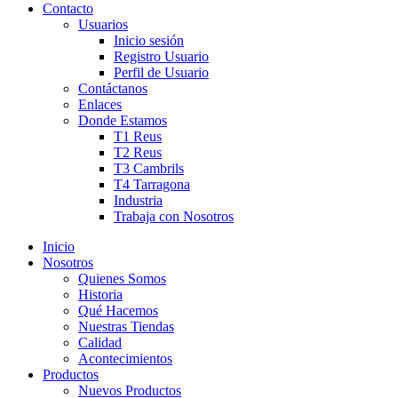
Contacto
Usuarios
Inicio sesión
Registro Usuario
Perfil de Usuario
Contáctanos
Enlaces
Donde Estamos
T1 Reus
T2 Reus
T3 Cambrils
T4 Tarragona
Industria
Trabaja con Nosotros
Inicio
Nosotros
Quienes Somos
Historia
Qué Hacemos
Nuestras Tiendas
Calidad
Acontecimientos
Productos
Nuevos Productos