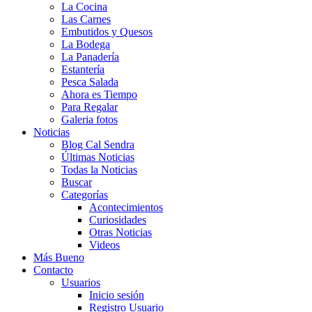
La Cocina
Las Carnes
Embutidos y Quesos
La Bodega
La Panadería
Estantería
Pesca Salada
Ahora es Tiempo
Para Regalar
Galeria fotos
Noticias
Blog Cal Sendra
Últimas Noticias
Todas la Noticias
Buscar
Categorías
Acontecimientos
Curiosidades
Otras Noticias
Videos
Más Bueno
Contacto
Usuarios
Inicio sesión
Registro Usuario