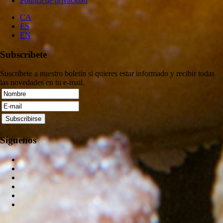
Política de privacidad
CA
ES
EN
Subscríbete
Suscríbete a nuestro boletín si quieres estar informado y recibir todas
las novedades en tu e-mail.
Síguenos