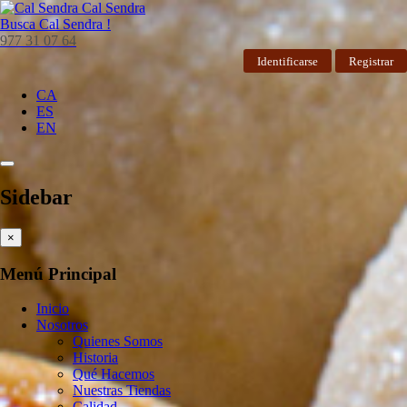
Cal Sendra
Busca
Cal Sendra !
977 31 07 64
Identificarse
Registrar
CA
ES
EN
Sidebar
×
Menú Principal
Inicio
Nosotros
Quienes Somos
Historia
Qué Hacemos
Nuestras Tiendas
Calidad