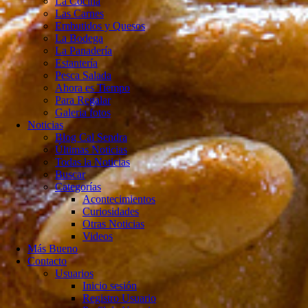
La Cocina
Las Carnes
Embutidos y Quesos
La Bodega
La Panadería
Estantería
Pesca Salada
Ahora es Tiempo
Para Regalar
Galeria fotos
Noticias
Blog Cal Sendra
Últimas Noticias
Todas la Noticias
Buscar
Categorías
Acontecimientos
Curiosidades
Otras Noticias
Videos
Más Bueno
Contacto
Usuarios
Inicio sesión
Registro Usuario