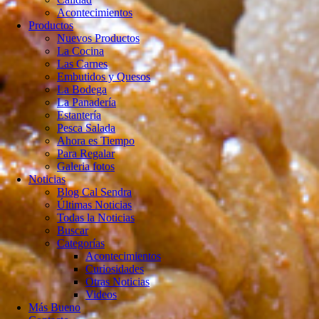
Acontecimientos
Productos
Nuevos Productos
La Cocina
Las Carnes
Embutidos y Quesos
La Bodega
La Panadería
Estantería
Pesca Salada
Ahora es Tiempo
Para Regalar
Galeria fotos
Noticias
Blog Cal Sendra
Últimas Noticias
Todas la Noticias
Buscar
Categorías
Acontecimientos
Curiosidades
Otras Noticias
Videos
Más Bueno