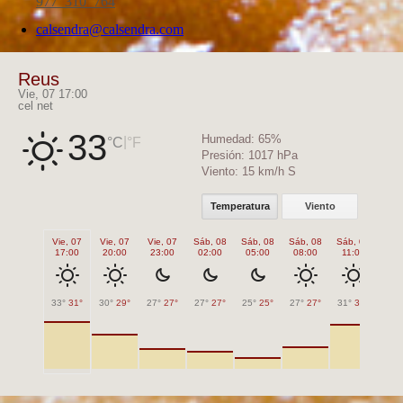
calsendra@calsendra.com
Reus
Vie, 07 17:00
cel net
33
Humedad:
65%
|
°C
°F
Presión:
1017 hPa
Viento:
15 km/h S
Temperatura
Viento
Vie, 07
Vie, 07
Vie, 07
Sáb, 08
Sáb, 08
Sáb, 08
Sáb, 08
Sáb
17:00
20:00
23:00
02:00
05:00
08:00
11:00
14
33°
31°
30°
29°
27°
27°
27°
27°
25°
25°
27°
27°
31°
31°
32°