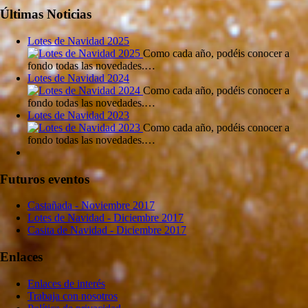
Últimas Noticias
Lotes de Navidad 2025
Como cada año, podéis conocer a
fondo todas las novedades.…
Lotes de Navidad 2024
Como cada año, podéis conocer a
fondo todas las novedades.…
Lotes de Navidad 2023
Como cada año, podéis conocer a
fondo todas las novedades.…
Futuros eventos
Castañada - Noviembre 2017
Lotes de Navidad - Diciembre 2017
Casita de Navidad - Diciembre 2017
Enlaces
Enlaces de interés
Trabaja con nosotros