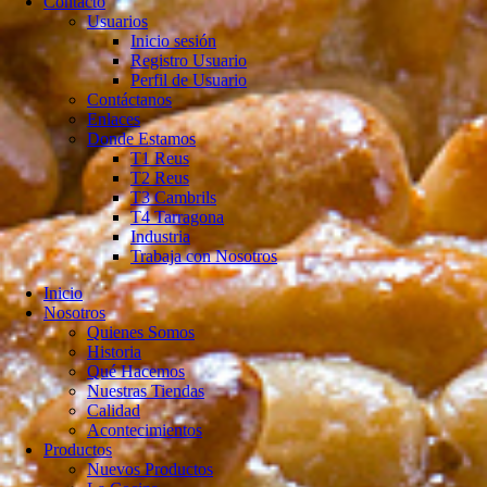
Contacto
Usuarios
Inicio sesión
Registro Usuario
Perfil de Usuario
Contáctanos
Enlaces
Donde Estamos
T1 Reus
T2 Reus
T3 Cambrils
T4 Tarragona
Industria
Trabaja con Nosotros
Inicio
Nosotros
Quienes Somos
Historia
Qué Hacemos
Nuestras Tiendas
Calidad
Acontecimientos
Productos
Nuevos Productos