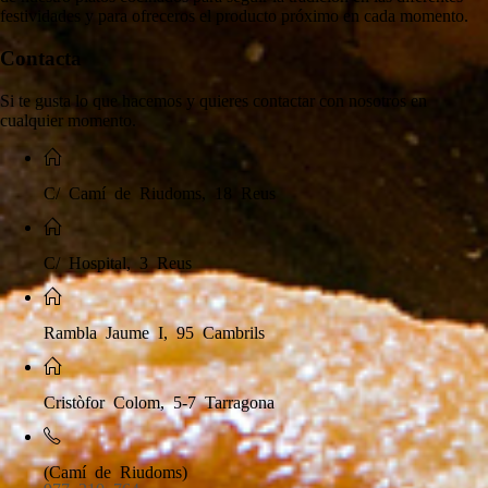
festividades y para ofreceros el producto próximo en cada momento.
Contacta
Si te gusta lo que hacemos y quieres contactar con nosotros en
cualquier momento.
C/ Camí de Riudoms, 18 Reus
C/ Hospital, 3 Reus
Rambla Jaume I, 95 Cambrils
Cristòfor Colom, 5-7 Tarragona
(Camí de Riudoms)
977 310 764