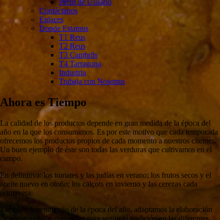
Perfil de Usuario
Contáctanos
Enlaces
Donde Estamos
T1 Reus
T2 Reus
T3 Cambrils
T4 Tarragona
Industria
Trabaja con Nosotros
Ahora es Tiempo
La calidad de los productos depende en gran medida de la época del
año en la que los consumimos. Es por este motivo que cada temporada
ofrecemos los productos propios de cada momento a nuestros clientes.
Un buen ejemplo de éste son todas las verduras que cultivamos en el
campo.
En definitiva: los tomates y las judías en verano; los frutos secos y el
aceite nuevo en otoño; los calçots en invierno y las cerezas cada
primavera.
También dependiendo de la época del año, adaptamos la elaboración
de nuestro platos cocinados para seguir la tradición en las diferentes