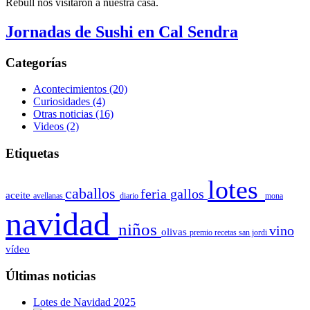
Rebull nos visitaron
a nuestra casa
.
Jornadas de Sushi en Cal Sendra
Categorías
Acontecimientos
(20)
Curiosidades
(4)
Otras noticias
(16)
Videos
(2)
Etiquetas
lotes
caballos
feria
gallos
aceite
avellanas
diario
mona
navidad
niños
vino
olivas
premio
recetas
san jordi
vídeo
Últimas noticias
Lotes de Navidad 2025