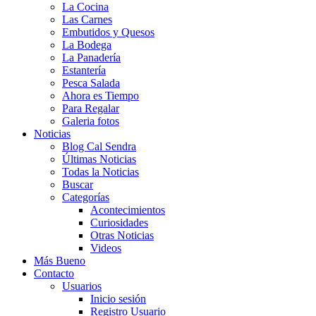
La Cocina
Las Carnes
Embutidos y Quesos
La Bodega
La Panadería
Estantería
Pesca Salada
Ahora es Tiempo
Para Regalar
Galeria fotos
Noticias
Blog Cal Sendra
Últimas Noticias
Todas la Noticias
Buscar
Categorías
Acontecimientos
Curiosidades
Otras Noticias
Videos
Más Bueno
Contacto
Usuarios
Inicio sesión
Registro Usuario