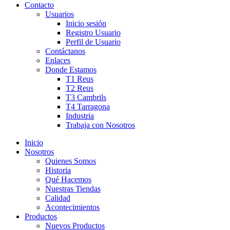
Contacto
Usuarios
Inicio sesión
Registro Usuario
Perfil de Usuario
Contáctanos
Enlaces
Donde Estamos
T1 Reus
T2 Reus
T3 Cambrils
T4 Tarragona
Industria
Trabaja con Nosotros
Inicio
Nosotros
Quienes Somos
Historia
Qué Hacemos
Nuestras Tiendas
Calidad
Acontecimientos
Productos
Nuevos Productos