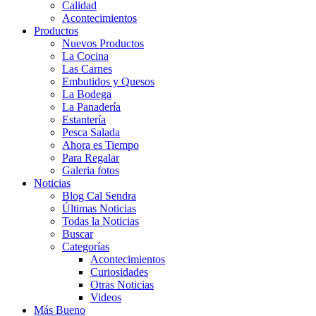
Calidad
Acontecimientos
Productos
Nuevos Productos
La Cocina
Las Carnes
Embutidos y Quesos
La Bodega
La Panadería
Estantería
Pesca Salada
Ahora es Tiempo
Para Regalar
Galeria fotos
Noticias
Blog Cal Sendra
Últimas Noticias
Todas la Noticias
Buscar
Categorías
Acontecimientos
Curiosidades
Otras Noticias
Videos
Más Bueno