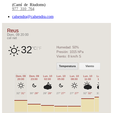
(Camí de Riudoms)
977 310 764
calsendra@calsendra.com
Reus
Dom, 09 20:00
cel net
32
Humedad:
50%
|
°C
°F
Presión:
1015 hPa
Viento:
8 km/h S
Temperatura
Viento
Dom, 09
Dom, 09
Lun, 10
Lun, 10
Lun, 10
Lun, 10
Lun, 10
Lu
20:00
23:00
02:00
05:00
08:00
11:00
14:00
1
32°
31°
30°
28°
28°
28°
27°
27°
27°
27°
32°
32°
33°
33°
33