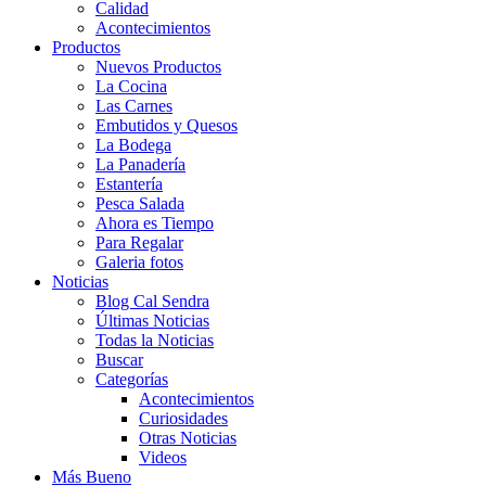
Calidad
Acontecimientos
Productos
Nuevos Productos
La Cocina
Las Carnes
Embutidos y Quesos
La Bodega
La Panadería
Estantería
Pesca Salada
Ahora es Tiempo
Para Regalar
Galeria fotos
Noticias
Blog Cal Sendra
Últimas Noticias
Todas la Noticias
Buscar
Categorías
Acontecimientos
Curiosidades
Otras Noticias
Videos
Más Bueno