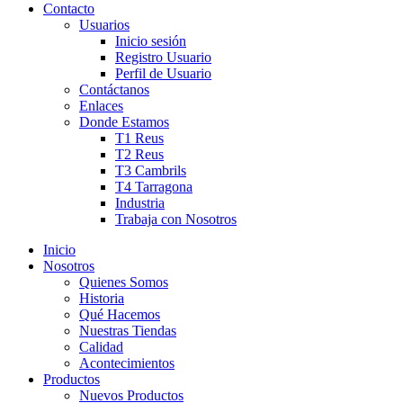
Contacto
Usuarios
Inicio sesión
Registro Usuario
Perfil de Usuario
Contáctanos
Enlaces
Donde Estamos
T1 Reus
T2 Reus
T3 Cambrils
T4 Tarragona
Industria
Trabaja con Nosotros
Inicio
Nosotros
Quienes Somos
Historia
Qué Hacemos
Nuestras Tiendas
Calidad
Acontecimientos
Productos
Nuevos Productos