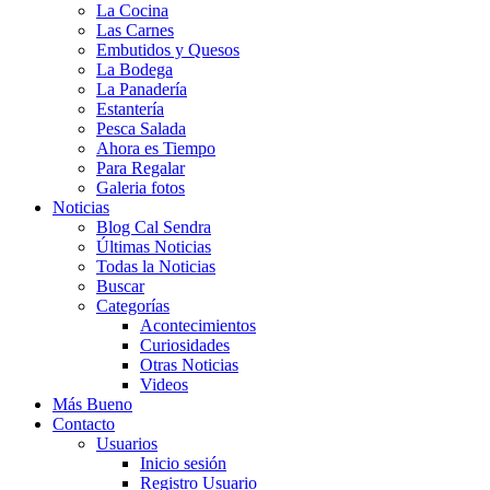
La Cocina
Las Carnes
Embutidos y Quesos
La Bodega
La Panadería
Estantería
Pesca Salada
Ahora es Tiempo
Para Regalar
Galeria fotos
Noticias
Blog Cal Sendra
Últimas Noticias
Todas la Noticias
Buscar
Categorías
Acontecimientos
Curiosidades
Otras Noticias
Videos
Más Bueno
Contacto
Usuarios
Inicio sesión
Registro Usuario