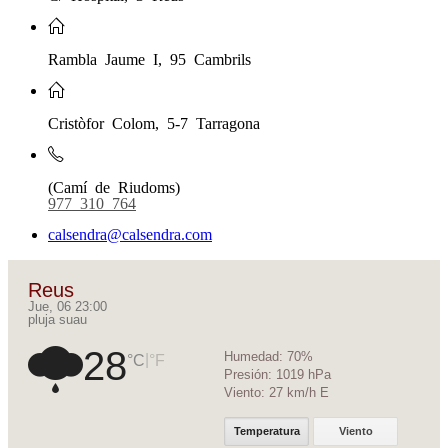
Rambla Jaume I, 95 Cambrils
Cristòfor Colom, 5-7 Tarragona
(Camí de Riudoms)
977 310 764
calsendra@calsendra.com
Reus
Jue, 06 23:00
pluja suau
28
Humedad:
70%
|
°C
°F
Presión:
1019 hPa
Viento:
27 km/h E
Temperatura
Viento