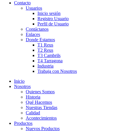
Contacto
Usuarios
Inicio sesión
Registro Usuario
Perfil de Usuario
Contáctanos
Enlaces
Donde Estamos
T1 Reus
T2 Reus
T3 Cambrils
T4 Tarragona
Industria
Trabaja con Nosotros
Inicio
Nosotros
Quienes Somos
Historia
Qué Hacemos
Nuestras Tiendas
Calidad
Acontecimientos
Productos
Nuevos Productos