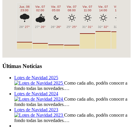
Jue, 06
Vie, 07
Vie, 07
Vie, 07
Vie, 07
Vie, 07
Vie, 07
Vi
23:00
02:00
05:00
08:00
11:00
14:00
17:00
2
28°
27°
27°
26°
26°
26°
25°
25°
31°
31°
32°
32°
32°
32°
29
Últimas Noticias
Lotes de Navidad 2025
Como cada año, podéis conocer a
fondo todas las novedades.…
Lotes de Navidad 2024
Como cada año, podéis conocer a
fondo todas las novedades.…
Lotes de Navidad 2023
Como cada año, podéis conocer a
fondo todas las novedades.…