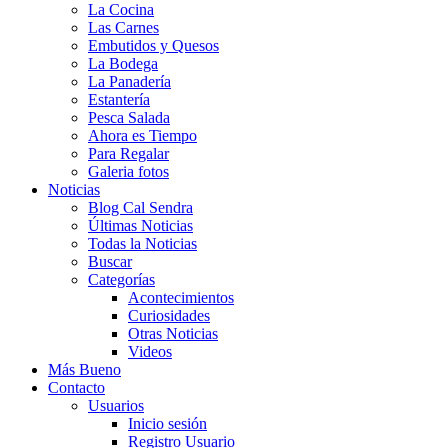
La Cocina
Las Carnes
Embutidos y Quesos
La Bodega
La Panadería
Estantería
Pesca Salada
Ahora es Tiempo
Para Regalar
Galeria fotos
Noticias
Blog Cal Sendra
Últimas Noticias
Todas la Noticias
Buscar
Categorías
Acontecimientos
Curiosidades
Otras Noticias
Videos
Más Bueno
Contacto
Usuarios
Inicio sesión
Registro Usuario