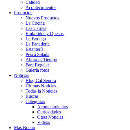
Calidad
Acontecimientos
Productos
Nuevos Productos
La Cocina
Las Carnes
Embutidos y Quesos
La Bodega
La Panadería
Estantería
Pesca Salada
Ahora es Tiempo
Para Regalar
Galeria fotos
Noticias
Blog Cal Sendra
Últimas Noticias
Todas la Noticias
Buscar
Categorías
Acontecimientos
Curiosidades
Otras Noticias
Videos
Más Bueno