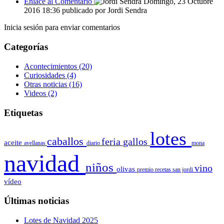
Enlace al Comentario
Domingo, 23 Octubre
2016 18:36
publicado por
Jordi Sendra
Inicia sesión para enviar comentarios
Categorías
Acontecimientos
(20)
Curiosidades
(4)
Otras noticias
(16)
Videos
(2)
Etiquetas
lotes
caballos
feria
gallos
aceite
avellanas
diario
mona
navidad
niños
vino
olivas
premio
recetas
san jordi
vídeo
Últimas noticias
Lotes de Navidad 2025