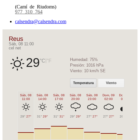
(Camí de Riudoms)
977 310 764
calsendra@calsendra.com
Reus
Sáb, 08 11:00
cel net
29
Humedad:
75%
|
°C
°F
Presión:
1016 hPa
Viento:
10 km/h SE
Temperatura
Viento
Sáb, 08
Sáb, 08
Sáb, 08
Sáb, 08
Sáb, 08
Dom, 09
Dom, 09
Do
11:00
14:00
17:00
20:00
23:00
02:00
05:00
0
29°
27°
31°
29°
31°
31°
29°
29°
27°
27°
27°
27°
26°
26°
27