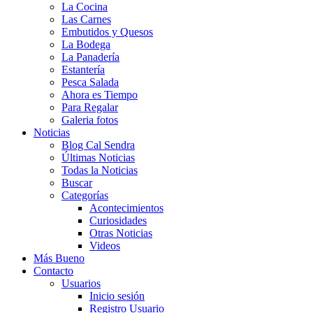
La Cocina
Las Carnes
Embutidos y Quesos
La Bodega
La Panadería
Estantería
Pesca Salada
Ahora es Tiempo
Para Regalar
Galeria fotos
Noticias
Blog Cal Sendra
Últimas Noticias
Todas la Noticias
Buscar
Categorías
Acontecimientos
Curiosidades
Otras Noticias
Videos
Más Bueno
Contacto
Usuarios
Inicio sesión
Registro Usuario