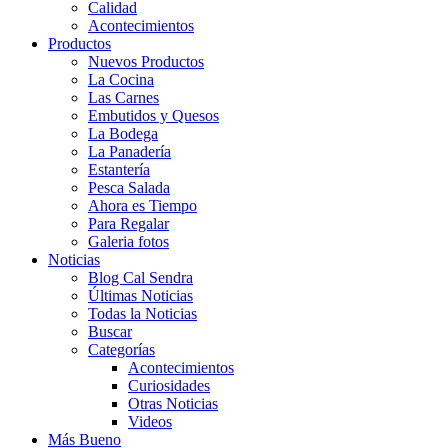
Calidad
Acontecimientos
Productos
Nuevos Productos
La Cocina
Las Carnes
Embutidos y Quesos
La Bodega
La Panadería
Estantería
Pesca Salada
Ahora es Tiempo
Para Regalar
Galeria fotos
Noticias
Blog Cal Sendra
Últimas Noticias
Todas la Noticias
Buscar
Categorías
Acontecimientos
Curiosidades
Otras Noticias
Videos
Más Bueno