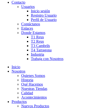
Contacto
Usuarios
Inicio sesión
Registro Usuario
Perfil de Usuario
Contáctanos
Enlaces
Donde Estamos
T1 Reus
T2 Reus
T3 Cambrils
T4 Tarragona
Industria
Trabaja con Nosotros
Inicio
Nosotros
Quienes Somos
Historia
Qué Hacemos
Nuestras Tiendas
Calidad
Acontecimientos
Productos
Nuevos Productos