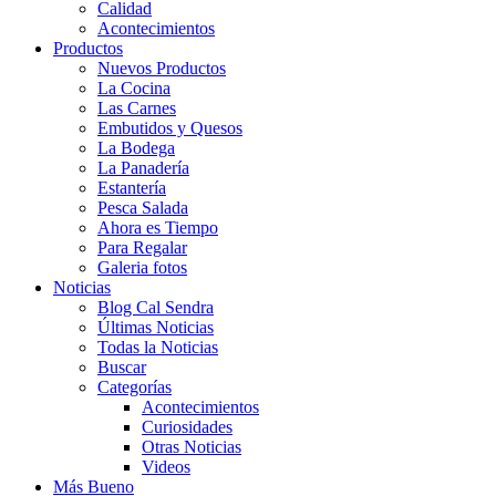
Calidad
Acontecimientos
Productos
Nuevos Productos
La Cocina
Las Carnes
Embutidos y Quesos
La Bodega
La Panadería
Estantería
Pesca Salada
Ahora es Tiempo
Para Regalar
Galeria fotos
Noticias
Blog Cal Sendra
Últimas Noticias
Todas la Noticias
Buscar
Categorías
Acontecimientos
Curiosidades
Otras Noticias
Videos
Más Bueno