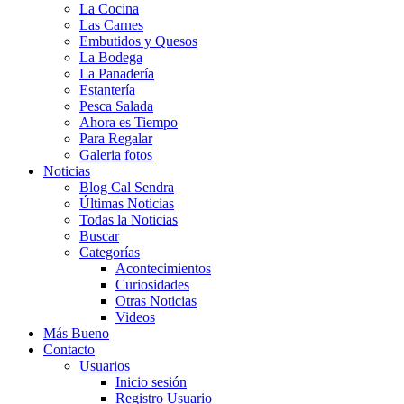
La Cocina
Las Carnes
Embutidos y Quesos
La Bodega
La Panadería
Estantería
Pesca Salada
Ahora es Tiempo
Para Regalar
Galeria fotos
Noticias
Blog Cal Sendra
Últimas Noticias
Todas la Noticias
Buscar
Categorías
Acontecimientos
Curiosidades
Otras Noticias
Videos
Más Bueno
Contacto
Usuarios
Inicio sesión
Registro Usuario