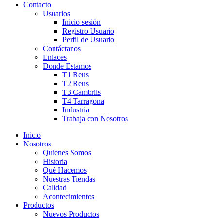
Contacto
Usuarios
Inicio sesión
Registro Usuario
Perfil de Usuario
Contáctanos
Enlaces
Donde Estamos
T1 Reus
T2 Reus
T3 Cambrils
T4 Tarragona
Industria
Trabaja con Nosotros
Inicio
Nosotros
Quienes Somos
Historia
Qué Hacemos
Nuestras Tiendas
Calidad
Acontecimientos
Productos
Nuevos Productos