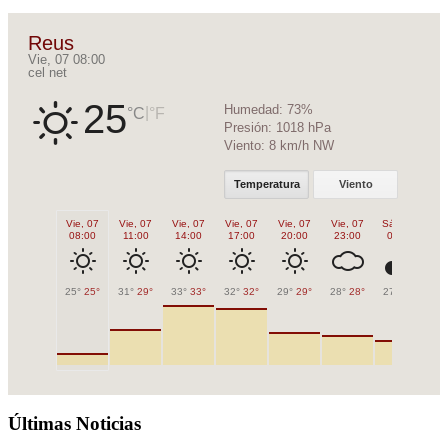
Reus
Vie, 07 08:00
cel net
25
Humedad:
73%
|
°C
°F
Presión:
1018 hPa
Viento:
8 km/h NW
Temperatura
Viento
Vie, 07
Vie, 07
Vie, 07
Vie, 07
Vie, 07
Vie, 07
Sáb, 08
Sá
08:00
11:00
14:00
17:00
20:00
23:00
02:00
0
25°
25°
31°
29°
33°
33°
32°
32°
29°
29°
28°
28°
27°
27°
26
Últimas Noticias