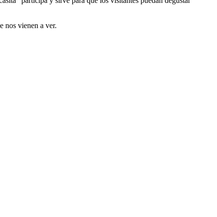
ita" participa y sirve para que los visitantes puedan degustar
e nos vienen a ver.