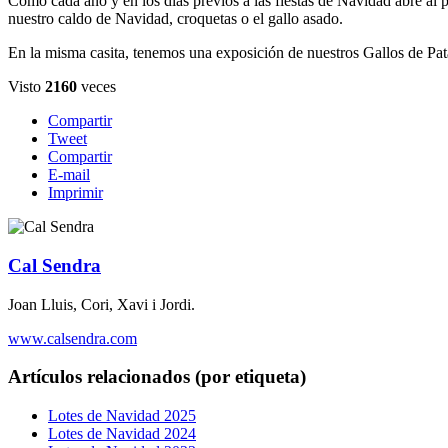
Como cada año y en los días previos a las fiestas de Navidad abre al 
nuestro caldo de Navidad, croquetas o el gallo asado.
En la misma casita, tenemos una exposición de nuestros Gallos de Pata 
Visto
2160
veces
Compartir
Tweet
Compartir
E-mail
Imprimir
Cal Sendra
Joan Lluis, Cori, Xavi i Jordi.
www.calsendra.com
Artículos relacionados (por etiqueta)
Lotes de Navidad 2025
Lotes de Navidad 2024