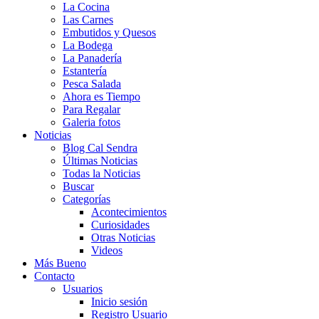
La Cocina
Las Carnes
Embutidos y Quesos
La Bodega
La Panadería
Estantería
Pesca Salada
Ahora es Tiempo
Para Regalar
Galeria fotos
Noticias
Blog Cal Sendra
Últimas Noticias
Todas la Noticias
Buscar
Categorías
Acontecimientos
Curiosidades
Otras Noticias
Videos
Más Bueno
Contacto
Usuarios
Inicio sesión
Registro Usuario