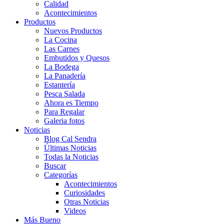
Calidad
Acontecimientos
Productos
Nuevos Productos
La Cocina
Las Carnes
Embutidos y Quesos
La Bodega
La Panadería
Estantería
Pesca Salada
Ahora es Tiempo
Para Regalar
Galeria fotos
Noticias
Blog Cal Sendra
Últimas Noticias
Todas la Noticias
Buscar
Categorías
Acontecimientos
Curiosidades
Otras Noticias
Videos
Más Bueno