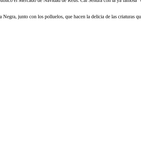
público el Mercado de Navidad de Reus. Cal Sendra con la ya famosa "cas
Negra, junto con los polluelos, que hacen la delicia de las criaturas qu