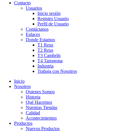
Contacto
Usuarios
Inicio sesión
Registro Usuario
Perfil de Usuario
Contáctanos
Enlaces
Donde Estamos
T1 Reus
T2 Reus
T3 Cambrils
T4 Tarragona
Industria
Trabaja con Nosotros
Inicio
Nosotros
Quienes Somos
Historia
Qué Hacemos
Nuestras Tiendas
Calidad
Acontecimientos
Productos
Nuevos Productos