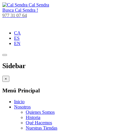
Cal Sendra
Busca
Cal Sendra !
977 31 07 64
CA
ES
EN
Sidebar
×
Menú Principal
Inicio
Nosotros
Quienes Somos
Historia
Qué Hacemos
Nuestras Tiendas