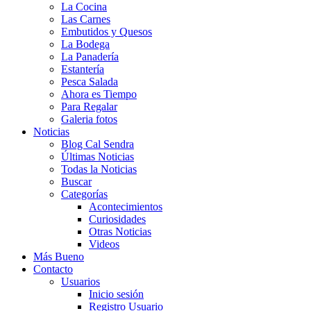
La Cocina
Las Carnes
Embutidos y Quesos
La Bodega
La Panadería
Estantería
Pesca Salada
Ahora es Tiempo
Para Regalar
Galeria fotos
Noticias
Blog Cal Sendra
Últimas Noticias
Todas la Noticias
Buscar
Categorías
Acontecimientos
Curiosidades
Otras Noticias
Videos
Más Bueno
Contacto
Usuarios
Inicio sesión
Registro Usuario