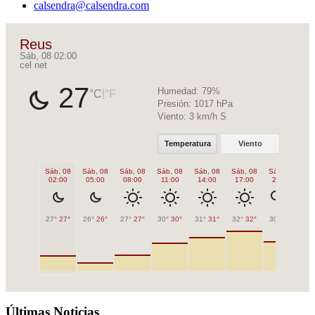
calsendra@calsendra.com
Reus
Sáb, 08 02:00
cel net
27
Humedad:
79%
|
°C
°F
Presión:
1017 hPa
Viento:
3 km/h S
Temperatura
Viento
Sáb, 08
Sáb, 08
Sáb, 08
Sáb, 08
Sáb, 08
Sáb, 08
Sáb, 08
Sá
02:00
05:00
08:00
11:00
14:00
17:00
20:00
2
27°
27°
26°
26°
27°
27°
30°
30°
31°
31°
32°
32°
30°
30°
27
Últimas Noticias