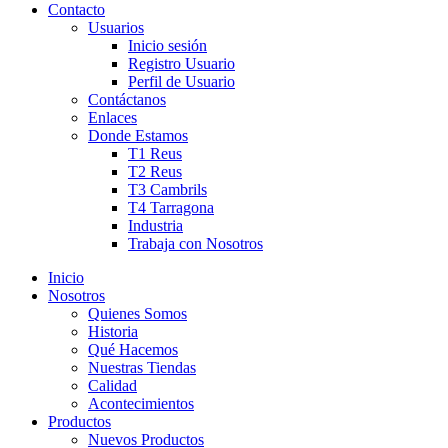
Contacto
Usuarios
Inicio sesión
Registro Usuario
Perfil de Usuario
Contáctanos
Enlaces
Donde Estamos
T1 Reus
T2 Reus
T3 Cambrils
T4 Tarragona
Industria
Trabaja con Nosotros
Inicio
Nosotros
Quienes Somos
Historia
Qué Hacemos
Nuestras Tiendas
Calidad
Acontecimientos
Productos
Nuevos Productos