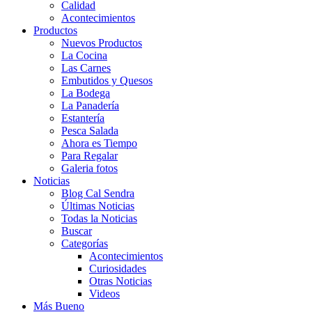
Calidad
Acontecimientos
Productos
Nuevos Productos
La Cocina
Las Carnes
Embutidos y Quesos
La Bodega
La Panadería
Estantería
Pesca Salada
Ahora es Tiempo
Para Regalar
Galeria fotos
Noticias
Blog Cal Sendra
Últimas Noticias
Todas la Noticias
Buscar
Categorías
Acontecimientos
Curiosidades
Otras Noticias
Videos
Más Bueno