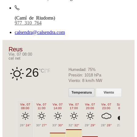
(Camí de Riudoms)
977 310 764
calsendra@calsendra.com
Reus
Vie, 07 08:00
cel net
26
Humedad:
75%
|
°C
°F
Presión:
1018 hPa
Viento:
8 km/h NW
Temperatura
Viento
Vie, 07
Vie, 07
Vie, 07
Vie, 07
Vie, 07
Vie, 07
Sáb, 08
Sá
08:00
11:00
14:00
17:00
20:00
23:00
02:00
0
26°
24°
30°
27°
33°
30°
32°
32°
29°
29°
28°
28°
27°
27°
26