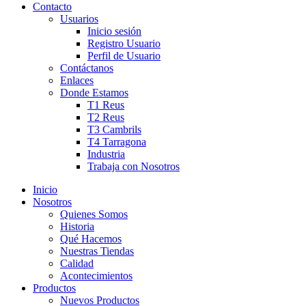
Contacto
Usuarios
Inicio sesión
Registro Usuario
Perfil de Usuario
Contáctanos
Enlaces
Donde Estamos
T1 Reus
T2 Reus
T3 Cambrils
T4 Tarragona
Industria
Trabaja con Nosotros
Inicio
Nosotros
Quienes Somos
Historia
Qué Hacemos
Nuestras Tiendas
Calidad
Acontecimientos
Productos
Nuevos Productos