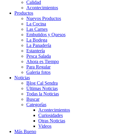
Calidad
Acontecimientos
Productos
Nuevos Productos
La Cocina
Las Carnes
Embutidos y Quesos
La Bodega
La Panadería
Estantería
Pesca Salada
Ahora es Tiempo
Para Regalar
Galeria fotos
Noticias
Blog Cal Sendra
Últimas Noticias
Todas la Noticias
Buscar
Categorías
Acontecimientos
Curiosidades
Otras Noticias
Videos
Más Bueno