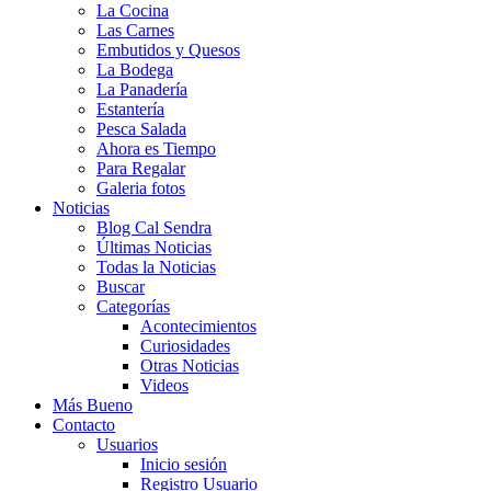
La Cocina
Las Carnes
Embutidos y Quesos
La Bodega
La Panadería
Estantería
Pesca Salada
Ahora es Tiempo
Para Regalar
Galeria fotos
Noticias
Blog Cal Sendra
Últimas Noticias
Todas la Noticias
Buscar
Categorías
Acontecimientos
Curiosidades
Otras Noticias
Videos
Más Bueno
Contacto
Usuarios
Inicio sesión
Registro Usuario