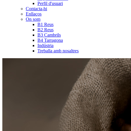
Perfil d'usuari
Contacta-hi
Enllaços
On som
B1 Reus
B2 Reus
B3 Cambrils
B4 Tarragona
Indústria
Treballa amb nosaltres