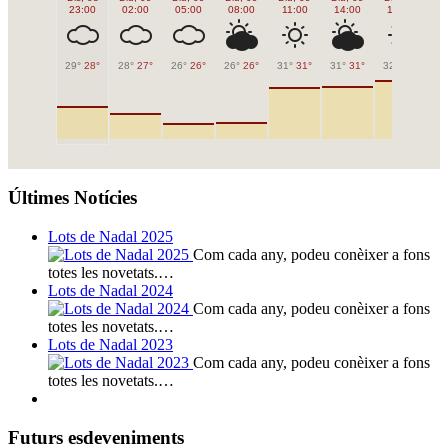
23:00
02:00
05:00
08:00
11:00
14:00
17:00
2
29°
28°
28°
27°
26°
26°
26°
26°
31°
31°
31°
31°
32°
32°
30
Últimes Notícies
Lots de Nadal 2025
Com cada any, podeu conèixer a fons
totes les novetats.…
Lots de Nadal 2024
Com cada any, podeu conèixer a fons
totes les novetats.…
Lots de Nadal 2023
Com cada any, podeu conèixer a fons
totes les novetats.…
Futurs esdeveniments