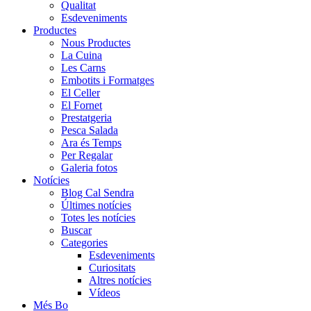
Qualitat
Esdeveniments
Productes
Nous Productes
La Cuina
Les Carns
Embotits i Formatges
El Celler
El Fornet
Prestatgeria
Pesca Salada
Ara és Temps
Per Regalar
Galeria fotos
Notícies
Blog Cal Sendra
Últimes notícies
Totes les notícies
Buscar
Categories
Esdeveniments
Curiositats
Altres notícies
Vídeos
Més Bo