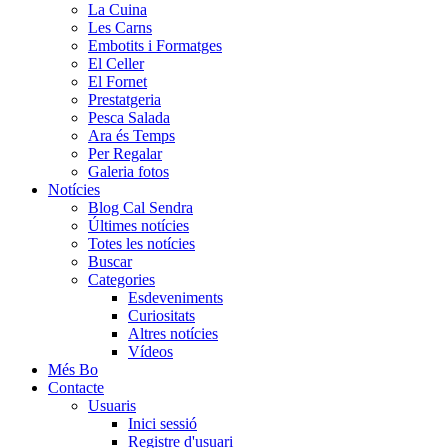
La Cuina
Les Carns
Embotits i Formatges
El Celler
El Fornet
Prestatgeria
Pesca Salada
Ara és Temps
Per Regalar
Galeria fotos
Notícies
Blog Cal Sendra
Últimes notícies
Totes les notícies
Buscar
Categories
Esdeveniments
Curiositats
Altres notícies
Vídeos
Més Bo
Contacte
Usuaris
Inici sessió
Registre d'usuari