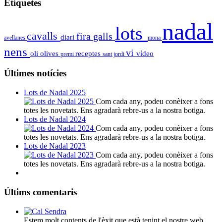
Etiquetes
nadal
lots
cavalls
fira
galls
diari
avellanes
mona
nens
vi
oli
olives
receptes
vídeo
premi
sant jordi
Últimes notícies
Lots de Nadal 2025
Com cada any, podeu conèixer a fons
totes les novetats. Ens agradarà rebre-us a la nostra botiga.
Lots de Nadal 2024
Com cada any, podeu conèixer a fons
totes les novetats. Ens agradarà rebre-us a la nostra botiga.
Lots de Nadal 2023
Com cada any, podeu conèixer a fons
totes les novetats. Ens agradarà rebre-us a la nostra botiga.
Últims comentaris
Estem molt contents de l'èxit que està tenint el nostre web.