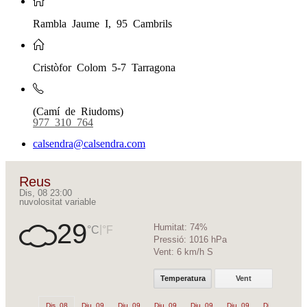
Rambla Jaume I, 95 Cambrils
Cristòfor Colom 5-7 Tarragona
(Camí de Riudoms)
977 310 764
calsendra@calsendra.com
Reus
Dis, 08 23:00
nuvolositat variable
29
Humitat:
74%
|
°C
°F
Pressió:
1016 hPa
Vent:
6 km/h S
Temperatura
Vent
Dis, 08
Diu, 09
Diu, 09
Diu, 09
Diu, 09
Diu, 09
Diu, 09
Di