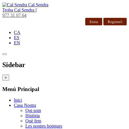
Cal Sendra
Troba
Cal Sendra !
977 31 07 64
Entra
Registra't
CA
ES
EN
Sidebar
×
Menú Principal
Inici
Casa Nostra
Qui som
Història
Què fem
Les nostres botigues