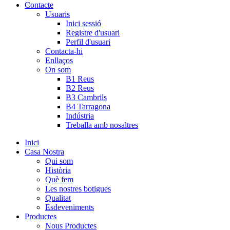
Contacte
Usuaris
Inici sessió
Registre d'usuari
Perfil d'usuari
Contacta-hi
Enllaços
On som
B1 Reus
B2 Reus
B3 Cambrils
B4 Tarragona
Indústria
Treballa amb nosaltres
Inici
Casa Nostra
Qui som
Història
Què fem
Les nostres botigues
Qualitat
Esdeveniments
Productes
Nous Productes