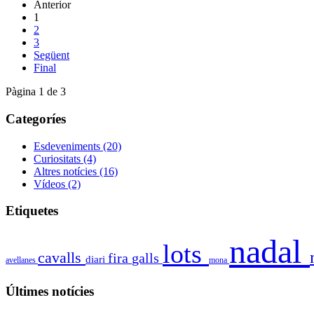
Anterior
1
2
3
Següent
Final
Pàgina 1 de 3
Categoríes
Esdeveniments
(20)
Curiositats
(4)
Altres notícies
(16)
Vídeos
(2)
Etiquetes
nadal
lots
cavalls
fira
galls
diari
avellanes
mona
Últimes notícies