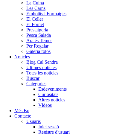
La Cuina
Les Carns
Embotits i Formatges
El Celler
El Fornet
Prestatgeria
Pesca Salada
Ara és Temps
Per Regalar
Galeria fotos
Notícies
Blog Cal Sendra
Últimes notícies
Totes les notícies
Buscar
Categories
Esdeveniments
Curiositats
Altres notícies
Vídeos
Més Bo
Contacte
Usuaris
Inici sessió
Registre d'usuari