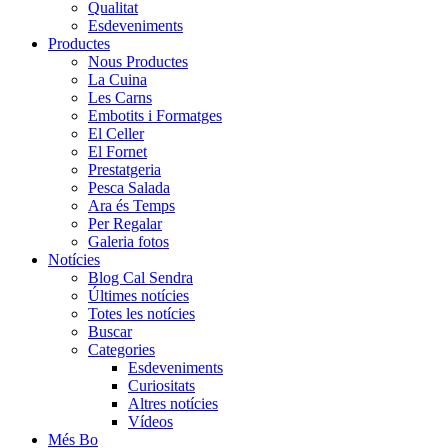
Qualitat
Esdeveniments
Productes
Nous Productes
La Cuina
Les Carns
Embotits i Formatges
El Celler
El Fornet
Prestatgeria
Pesca Salada
Ara és Temps
Per Regalar
Galeria fotos
Notícies
Blog Cal Sendra
Últimes notícies
Totes les notícies
Buscar
Categories
Esdeveniments
Curiositats
Altres notícies
Vídeos
Més Bo