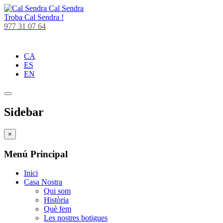
Cal Sendra
Troba
Cal Sendra !
977 31 07 64
CA
ES
EN
Sidebar
×
Menú Principal
Inici
Casa Nostra
Qui som
Història
Què fem
Les nostres botigues