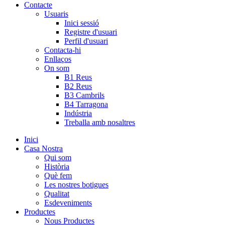
Contacte
Usuaris
Inici sessió
Registre d'usuari
Perfil d'usuari
Contacta-hi
Enllaços
On som
B1 Reus
B2 Reus
B3 Cambrils
B4 Tarragona
Indústria
Treballa amb nosaltres
Inici
Casa Nostra
Qui som
Història
Què fem
Les nostres botigues
Qualitat
Esdeveniments
Productes
Nous Productes