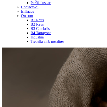
Perfil d'usuari
Contacta-hi
Enllaços
On som
B1 Reus
B2 Reus
B3 Cambrils
B4 Tarragona
Indústria
Treballa amb nosaltres