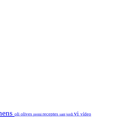
nens
vi
oli
olives
receptes
vídeo
premi
sant jordi