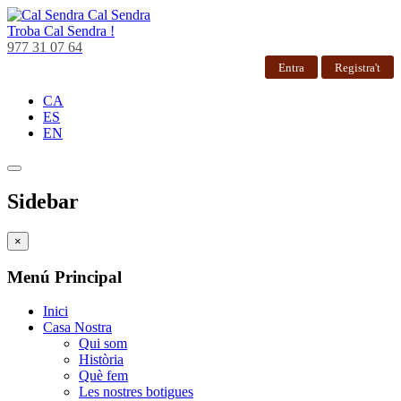
Cal Sendra
Troba
Cal Sendra !
977 31 07 64
Entra
Registra't
CA
ES
EN
Sidebar
×
Menú Principal
Inici
Casa Nostra
Qui som
Història
Què fem
Les nostres botigues