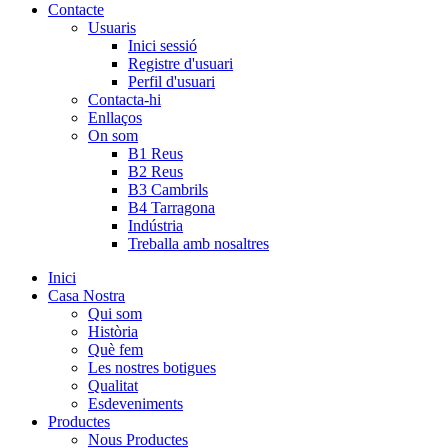
Contacte
Usuaris
Inici sessió
Registre d'usuari
Perfil d'usuari
Contacta-hi
Enllaços
On som
B1 Reus
B2 Reus
B3 Cambrils
B4 Tarragona
Indústria
Treballa amb nosaltres
Inici
Casa Nostra
Qui som
Història
Què fem
Les nostres botigues
Qualitat
Esdeveniments
Productes
Nous Productes