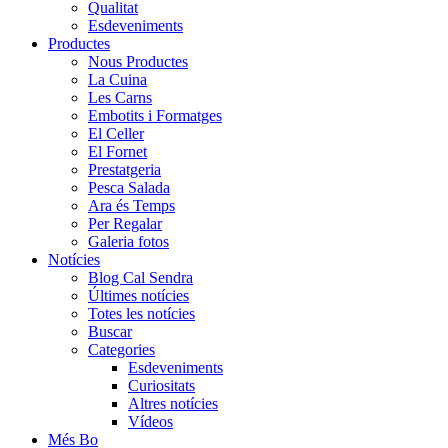
Qualitat
Esdeveniments
Productes
Nous Productes
La Cuina
Les Carns
Embotits i Formatges
El Celler
El Fornet
Prestatgeria
Pesca Salada
Ara és Temps
Per Regalar
Galeria fotos
Notícies
Blog Cal Sendra
Últimes notícies
Totes les notícies
Buscar
Categories
Esdeveniments
Curiositats
Altres notícies
Vídeos
Més Bo