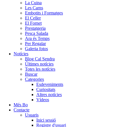
La Cuina
Les Carns
Embotits i Formatges
El Celler
El Fornet
Prestatgeria
Pesca Salada
Ara és Temps
Per Regalar
Galeria fotos
Notícies
Blog Cal Sendra
Últimes notícies
Totes les notícies
Buscar
Categories
Esdeveniments
Curiositats
Altres notícies
Vídeos
Més Bo
Contacte
Usuaris
Inici sessió
Registre d'usuari