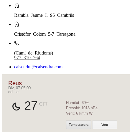
Rambla Jaume I, 95 Cambrils
Cristòfor Colom 5-7 Tarragona
(Camí de Riudoms)
977 310 764
calsendra@calsendra.com
Reus
Div, 07 05:00
cel net
27
Humitat:
69%
|
°C
°F
Pressió:
1018 hPa
Vent:
6 km/h W
Temperatura
Vent