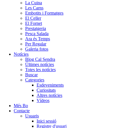
La Cuina
Les Carns
Embotits i Formatges
El Celler
El Fornet
Prestatgeria
Pesca Salada
Ara és Temps
Per Regalar
Galeria fotos
Notícies
Blog Cal Sendra
Últimes notícies
Totes les notícies
Buscar
Categories
Esdeveniments
Curiositats
Altres notícies
Vídeos
Més Bo
Contacte
Usuaris
Inici sessió
Registre d'usuari