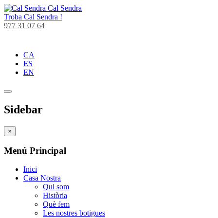
Cal Sendra
Troba
Cal Sendra !
977 31 07 64
CA
ES
EN
Sidebar
×
Menú Principal
Inici
Casa Nostra
Qui som
Història
Què fem
Les nostres botigues