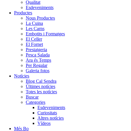
Qualitat
Esdeveniments
Productes
Nous Productes
La Cuina
Les Carns
Embotits i Formatges
El Celler
El Fornet
Prestatgeria
Pesca Salada
Ara és Temps
Per Regalar
Galeria fotos
Notícies
Blog Cal Sendra
Últimes notícies
Totes les notícies
Buscar
Categories
Esdeveniments
Curiositats
Altres notícies
Vídeos
Més Bo