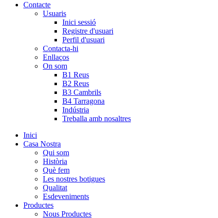
Contacte
Usuaris
Inici sessió
Registre d'usuari
Perfil d'usuari
Contacta-hi
Enllaços
On som
B1 Reus
B2 Reus
B3 Cambrils
B4 Tarragona
Indústria
Treballa amb nosaltres
Inici
Casa Nostra
Qui som
Història
Què fem
Les nostres botigues
Qualitat
Esdeveniments
Productes
Nous Productes