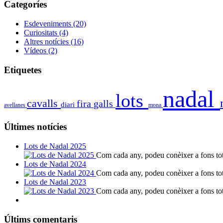
Categoríes
Esdeveniments
(20)
Curiositats
(4)
Altres notícies
(16)
Vídeos
(2)
Etiquetes
nadal
lots
cavalls
fira
galls
diari
avellanes
mona
Últimes notícies
Lots de Nadal 2025
Com cada any, podeu conèixer a fons tote
Lots de Nadal 2024
Com cada any, podeu conèixer a fons tote
Lots de Nadal 2023
Com cada any, podeu conèixer a fons tote
Últims comentaris