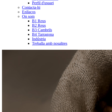
Perfil d'usuari
Contacta-hi
Enllaços
On som
B1 Reus
B2 Reus
B3 Cambrils
B4 Tarragona
Indústria
Treballa amb nosaltres