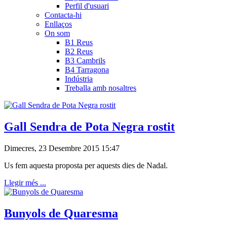
Perfil d'usuari
Contacta-hi
Enllaços
On som
B1 Reus
B2 Reus
B3 Cambrils
B4 Tarragona
Indústria
Treballa amb nosaltres
Gall Sendra de Pota Negra rostit
Dimecres, 23 Desembre 2015 15:47
Us fem aquesta proposta per aquests dies de Nadal.
Llegir més ...
Bunyols de Quaresma