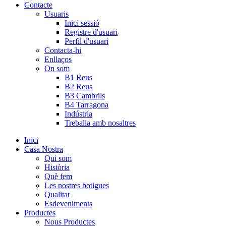
Contacte
Usuaris
Inici sessió
Registre d'usuari
Perfil d'usuari
Contacta-hi
Enllaços
On som
B1 Reus
B2 Reus
B3 Cambrils
B4 Tarragona
Indústria
Treballa amb nosaltres
Inici
Casa Nostra
Qui som
Història
Què fem
Les nostres botigues
Qualitat
Esdeveniments
Productes
Nous Productes