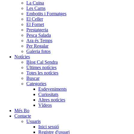
La Cuina
Les Carns
Embotits i Formatges
El Celler
El Fornet
Prestatgeria
Pesca Salada
Ara és Temps
Per Regalar
Galeria fotos
Notícies
Blog Cal Sendra
Últimes notícies
Totes les notícies
Buscar
Categories
Esdeveniments
Curiositats
Altres notícies
Vídeos
Més Bo
Contacte
Usuaris
Inici sessió
Registre d'usuari