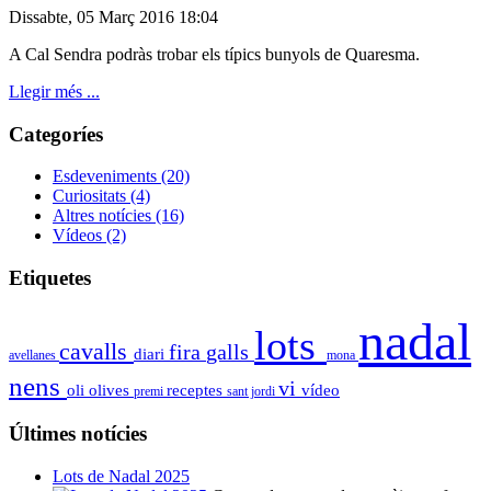
Dissabte, 05 Març 2016 18:04
A Cal Sendra podràs trobar els típics bunyols de Quaresma.
Llegir més ...
Categoríes
Esdeveniments
(20)
Curiositats
(4)
Altres notícies
(16)
Vídeos
(2)
Etiquetes
nadal
lots
cavalls
fira
galls
diari
avellanes
mona
nens
vi
oli
olives
receptes
vídeo
premi
sant jordi
Últimes notícies
Lots de Nadal 2025