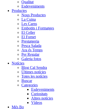
Qualitat
Esdeveniments
Productes
Nous Productes
La Cuina
Les Carns
Embotits i Formatges
El Celler
El Fornet
Prestatgeria
Pesca Salada
Ara és Temps
Per Regalar
Galeria fotos
Notícies
Blog Cal Sendra
Últimes notícies
Totes les notícies
Buscar
Categories
Esdeveniments
Curiositats
Altres notícies
Vídeos
Més Bo