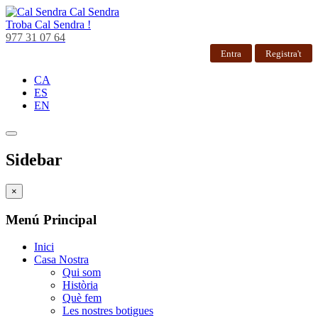
Cal Sendra
Troba
Cal Sendra !
977 31 07 64
Entra
Registra't
CA
ES
EN
Sidebar
×
Menú Principal
Inici
Casa Nostra
Qui som
Història
Què fem
Les nostres botigues