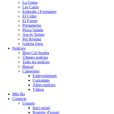
La Cuina
Les Carns
Embotits i Formatges
El Celler
El Fornet
Prestatgeria
Pesca Salada
Ara és Temps
Per Regalar
Galeria fotos
Notícies
Blog Cal Sendra
Últimes notícies
Totes les notícies
Buscar
Categories
Esdeveniments
Curiositats
Altres notícies
Vídeos
Més Bo
Contacte
Usuaris
Inici sessió
Registre d'usuari