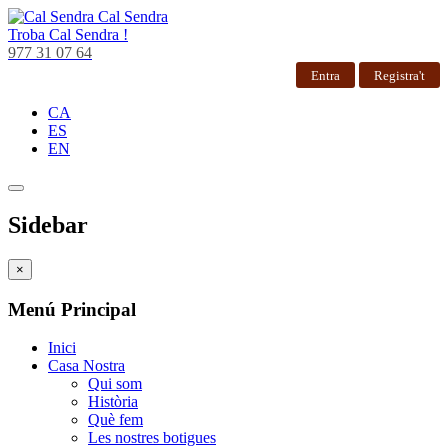
Cal Sendra
Troba
Cal Sendra !
977 31 07 64
Entra
Registra't
CA
ES
EN
Sidebar
×
Menú Principal
Inici
Casa Nostra
Qui som
Història
Què fem
Les nostres botigues