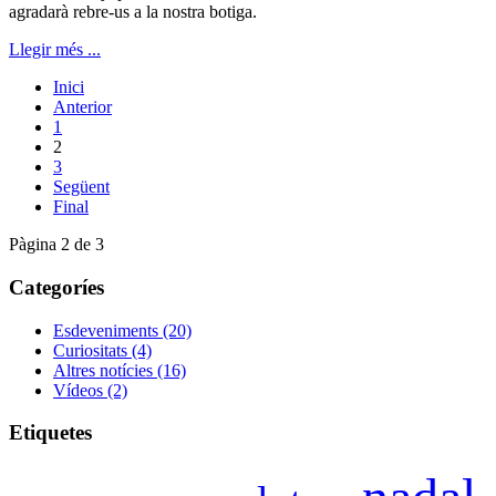
agradarà rebre-us a la nostra botiga.
Llegir més ...
Inici
Anterior
1
2
3
Següent
Final
Pàgina 2 de 3
Categoríes
Esdeveniments
(20)
Curiositats
(4)
Altres notícies
(16)
Vídeos
(2)
Etiquetes