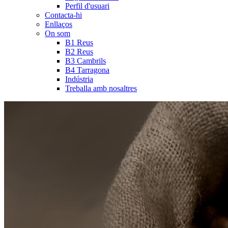
Perfil d'usuari
Contacta-hi
Enllaços
On som
B1 Reus
B2 Reus
B3 Cambrils
B4 Tarragona
Indústria
Treballa amb nosaltres