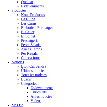
Qualitat
Esdeveniments
Productes
Nous Productes
La Cuina
Les Carns
Embotits i Formatges
El Celler
El Fornet
Prestatgeria
Pesca Salada
Ara és Temps
Per Regalar
Galeria fotos
Notícies
Blog Cal Sendra
Últimes notícies
Totes les notícies
Buscar
Categories
Esdeveniments
Curiositats
Altres notícies
Vídeos
Més Bo