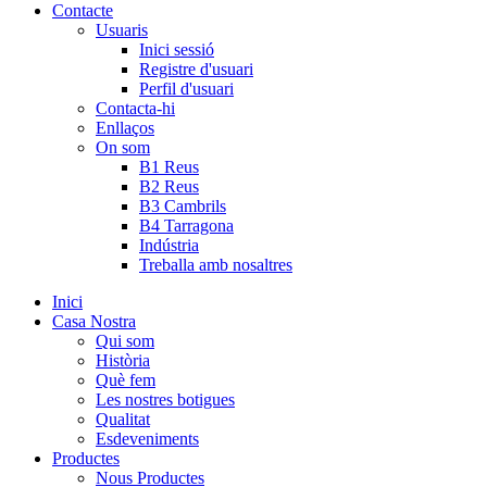
Contacte
Usuaris
Inici sessió
Registre d'usuari
Perfil d'usuari
Contacta-hi
Enllaços
On som
B1 Reus
B2 Reus
B3 Cambrils
B4 Tarragona
Indústria
Treballa amb nosaltres
Inici
Casa Nostra
Qui som
Història
Què fem
Les nostres botigues
Qualitat
Esdeveniments
Productes
Nous Productes