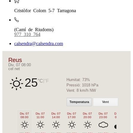
Cristòfor Colom 5-7 Tarragona
(Camí de Riudoms)
977 310 764
calsendra@calsendra.com
Reus
Div, 07 08:00
cel net
25
Humitat:
73%
|
°C
°F
Pressió:
1018 hPa
Vent:
8 km/h NW
Temperatura
Vent
Div, 07
Div, 07
Div, 07
Div, 07
Div, 07
Div, 07
Dis, 08
Di
08:00
11:00
14:00
17:00
20:00
23:00
02:00
0